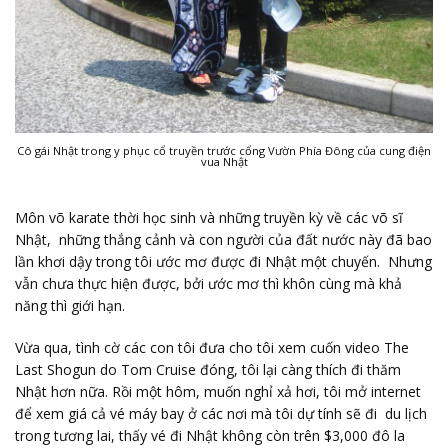
Cô gái Nhật trong y phục cổ truyền trước cổng Vườn Phía Đông của cung điện
vua Nhật
Môn võ karate thời học sinh và những truyền kỳ về các võ sĩ
Nhật, những thắng cảnh và con người của đất nước này đã bao
lần khơi dậy trong tôi ước mơ được đi Nhật một chuyến. Nhưng
vẫn chưa thực hiện được, bởi ước mơ thì khôn cùng mà khả
năng thì giới hạn.
Vừa qua, tình cờ các con tôi đưa cho tôi xem cuốn video The
Last Shogun do Tom Cruise đóng, tôi lại càng thích đi thăm
Nhật hơn nữa. Rồi một hôm, muốn nghỉ xả hơi, tôi mở internet
để xem giá cả vé máy bay ở các nơi mà tôi dự tính sẽ đi du lịch
trong tương lai, thấy vé đi Nhật không còn trên $3,000 đô la