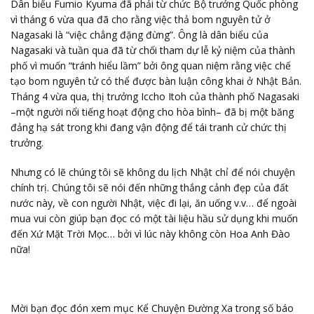
Dân biểu Fumio Kyuma đã phải từ chức Bộ trưởng Quốc phòng
vì tháng 6 vừa qua đã cho rằng việc thả bom nguyên tử ở
Nagasaki là “việc chẳng đặng đừng”. Ông là dân biểu của
Nagasaki và tuần qua đã từ chối tham dự lễ kỷ niệm của thành
phố vì muốn “tránh hiểu lầm” bởi ông quan niệm rằng việc chế
tạo bom nguyên tử có thể được bàn luận công khai ở Nhật Bản.
Tháng 4 vừa qua, thị trưởng Iccho Itoh của thành phố Nagasaki
–một người nổi tiếng hoạt động cho hòa bình– đã bị một băng
đảng hạ sát trong khi đang vận động để tái tranh cử chức thị
trưởng.
Nhưng có lẽ chúng tôi sẽ không du lịch Nhật chỉ để nói chuyện
chính trị. Chúng tôi sẽ nói đến những thắng cảnh đẹp của đất
nước này, về con người Nhật, việc đi lại, ăn uống v.v… để ngoài
mua vui còn giúp bạn đọc có một tài liệu hầu sử dụng khi muốn
đến Xứ Mặt Trời Mọc… bởi vì lúc này không còn Hoa Anh Đào
nữa!
Mời bạn đọc đón xem mục Kể Chuyện Đường Xa trong số báo