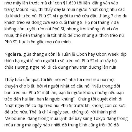
như mấy lần trước mà chỉ còn $1,639 tôi liền đằng vân vào
trang Mount Fuji, thì thấy đây là mùa người Nhật cũng như các
du khách trèo núi Phú Sĩ, vì người ta mở cửa đầu tháng 7 cho du
khách trèo và đóng cửa vào cuối tháng 8. Họ nói tháng 7 đã
không còn tuyết trên núi Phú Sĩ, nhưng trời không tốt vì còn
mưa, thế nên tháng 8 là tốt nhất để cho những ai thích trèo núi
Phú Sĩ thực hiện giấc mơ của mình.
Ngoài ra, giữa tháng 8 còn là Tuần lễ Obon hay Obon Week, dịp
thiên hạ nghỉ lễ nên người ta sẽ trèo núi Phú Sĩ như trẩy hội
chùa Hương, nghe nói đi cả đụng nhau trên đường lên núi!
Thấy hấp dẫn quá, tôi liền nói với nhà tôi nên trèo núi một
chuyến cho biết, bởi vì người Nhật có câu nói “Nếu trong đời
bạn trèo núi Phú Sĩ một lần, bạn là người khôn, nhưng nếu bạn
trèo đến hai lần, bạn là người khùng”. Chúng tôi quyết định đi
Nhật ngay để có dịp trèo núi Phú Sĩ trước khi không còn có sức
để trèo nữa. Thế là chỉ 4 ngày sau, chúng tôi rời thành phố
Melbourne đang trong mùa lạnh để bay sang Tokyo đang trong
mùa nóng mà ngày nào nhiệt độ trung bình cũng trên 30 độ.