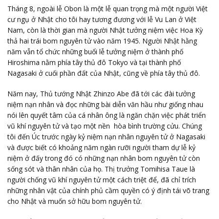
Tháng 8, ngoài lễ Obon là một lễ quan trọng mà một người Việt
cư ngụ ở Nhật cho tôi hay tương đương với lễ Vu Lan ở Việt
Nam, còn là thời gian mà người Nhật tưởng niệm việc Hoa Kỳ
thả hai trái bom nguyên tử vào năm 1945. Người Nhật hằng
năm vẫn tổ chức những buổi lễ tưởng niệm ở thành phố
Hiroshima nằm phía tây thủ đô Tokyo và tại thành phố
Nagasaki ở cuối phần đất của Nhật, cũng về phía tây thủ đô.
Năm nay, Thủ tướng Nhật Zhinzo Abe đã tới các đài tưởng
niệm nạn nhân và đọc những bài diễn văn hầu như giống nhau
nói lên quyết tâm của cá nhân ông là ngăn chặn việc phát triển
vũ khí nguyên tử và tạo một nền hòa bình trường cửu. Chúng
tôi đến Úc trước ngày kỷ niệm nạn nhân nguyên tử ở Nagasaki
và được biết có khoảng năm ngàn rưỡi người tham dự lễ kỷ
niệm ở đấy trong đó có những nạn nhân bom nguyên tử còn
sống sót và thân nhân của họ. Thị trưởng Tomihisa Taue là
người chống vũ khí nguyên tử một cách triệt để, đã chỉ trích
những nhân vật của chính phủ cầm quyền có ý định tái võ trang
cho Nhật và muốn sở hữu bom nguyên tử.