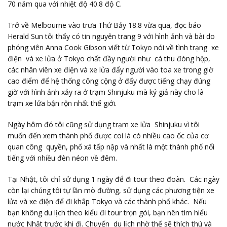
70 năm qua với nhiệt độ 40.8 độ C.
Trở về Melbourne vào trưa Thứ Bảy 18.8 vừa qua, đọc báo
Herald Sun tôi thấy có tin nguyên trang 9 với hình ảnh và bài do
phóng viên Anna Cook Gibson viết từ Tokyo nói về tình trạng xe
điện và xe lửa ở Tokyo chất đầy người như cá thu đóng hộp,
các nhân viên xe điện và xe lửa đẩy người vào toa xe trong giờ
cao điểm để hệ thống công cộng ở đấy được tiếng chạy đúng
giờ với hình ảnh xảy ra ở trạm Shinjuku mà ký giả này cho là
trạm xe lửa bận rộn nhất thế giới.
Ngày hôm đó tôi cũng sử dụng trạm xe lửa Shinjuku vì tôi
muốn đến xem thành phố được coi là có nhiều cao ốc của cơ
quan công quyền, phố xá tấp nập và nhất là một thành phố nổi
tiếng với nhiều đèn néon về đêm.
Tại Nhật, tôi chỉ sử dụng 1 ngày để đi tour theo đoàn. Các ngày
còn lại chúng tôi tự lần mò đường, sử dụng các phương tiện xe
lửa và xe điện để đi khắp Tokyo và các thành phố khác. Nếu
bạn không du lịch theo kiểu đi tour trọn gói, bạn nên tìm hiểu
nước Nhật trước khi đi. Chuyến du lịch nhờ thế sẽ thích thú và