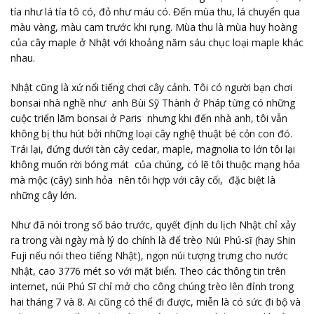
tía như lá tía tô có, đỏ như máu có. Đến mùa thu, lá chuyển qua
màu vàng, màu cam trước khi rụng. Mùa thu là mùa huy hoàng
của cây maple ở Nhật với khoảng năm sáu chục loại maple khác
nhau.
Nhật cũng là xứ nổi tiếng chơi cây cảnh. Tôi có người bạn chơi
bonsai nhà nghề như anh Bùi Sỹ Thành ở Pháp từng có những
cuộc triển lãm bonsai ở Paris nhưng khi đến nhà anh, tôi vẫn
không bị thu hút bởi những loại cây nghệ thuật bé cỏn con đó.
Trái lại, đứng dưới tàn cây cedar, maple, magnolia to lớn tôi lại
không muốn rời bóng mát của chúng, có lẽ tôi thuộc mạng hỏa
mà mộc (cây) sinh hỏa nên tôi hợp với cây cối, đặc biệt là
những cây lớn.
Như đã nói trong số báo trước, quyết định du lịch Nhật chỉ xảy
ra trong vài ngày mà lý do chính là để trèo Núi Phú-sĩ (hay Shin
Fuji nếu nói theo tiếng Nhật), ngọn núi tượng trưng cho nước
Nhật, cao 3776 mét so với mặt biển. Theo các thông tin trên
internet, núi Phú Sĩ chỉ mở cho công chúng trèo lên đỉnh trong
hai tháng 7 và 8. Ai cũng có thể đi được, miễn là có sức đi bộ và