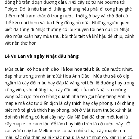
đồng hồ trên đoạn đường dài 8,145 cây số từ Melbourne tới
Tokyo. Đó là nếu bạn đi thẳng, nhưng nếu phải đi cong hay ghé
thêm một trạm khác ở trong nước, thời giờ bay và chờ đợi có
thể kéo dài thêm vài ba tiếng đồng hồ nữa. Những người quen
biết đã từng đi Nhật thường có lời khuyên tôi nên du lịch Nhật
vào mùa xuân hay mùa thu, bởi thời tiết và khí hậu dễ chịu, cảnh
vật nên thơ hơn.
Lễ Vu Lan và ngày Nhật đầu hàng
Mùa xuân có hoa anh đào là loại hoa tiêu biểu của nước Nhật,
đẹp như trong tranh ảnh: Xứ Hoa Anh Đào! Mùa thu sẽ có dịp
ngắm lá cây đổi màu hay đáp lá vàng rơi bên lề đường hay trong
công viên, với những loại cây đặc biệt của xứ Nhật và những
vùng bắc cực tôi có trồng quanh nhà tên gọi bằng tiếng Anh là
maple mà các tự điển dịch là cây thích hay cây phong. Tôi chẳng
biết mô tê gì về thích hay phong, bởi ở Việt Nam thuộc xứ nhiệt
đới nên không có loại cây này. Gia Nã Đại đã chọn một loại lá
cây maple có cánh lớn để làm huy hiệu trên lá cờ nước này. Ở
các vườn cây tại Melbourne có bán nhiều loại cây maple mà
màu sắc của thân và lá khác nhau; lá vàng nhạt có, xanh lục có;