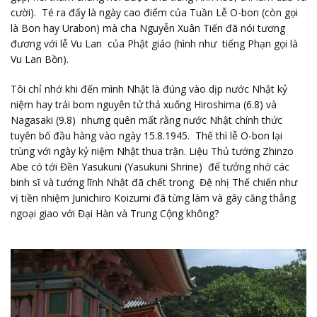
cười). Té ra đấy là ngày cao điểm của Tuần Lễ O-bon (còn gọi
là Bon hay Urabon) mà cha Nguyễn Xuân Tiến đã nói tương
đương với lễ Vu Lan của Phật giáo (hình như tiếng Phạn gọi là
Vu Lan Bồn).
Tôi chỉ nhớ khi đến mình Nhật là đúng vào dịp nước Nhật kỷ
niệm hay trái bom nguyên tử thả xuống Hiroshima (6.8) và
Nagasaki (9.8) nhưng quên mất rằng nước Nhật chính thức
tuyên bố đầu hàng vào ngày 15.8.1945. Thế thì lễ O-bon lại
trùng với ngày kỷ niệm Nhật thua trận. Liệu Thủ tướng Zhinzo
Abe có tới Đền Yasukuni (Yasukuni Shrine) để tưởng nhớ các
binh sĩ và tướng lĩnh Nhật đã chết trong Đệ nhị Thế chiến như
vị tiền nhiệm Junichiro Koizumi đã từng làm và gây căng thẳng
ngoại giao với Đại Hàn và Trung Cộng không?