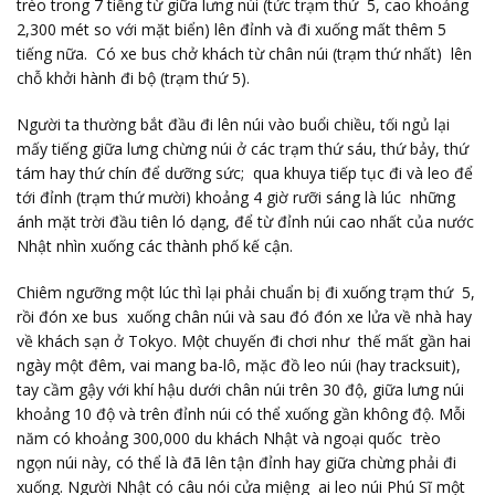
trèo trong 7 tiếng từ giữa lưng núi (tức trạm thứ 5, cao khoảng
2,300 mét so với mặt biển) lên đỉnh và đi xuống mất thêm 5
tiếng nữa. Có xe bus chở khách từ chân núi (trạm thứ nhất) lên
chỗ khởi hành đi bộ (trạm thứ 5).
Người ta thường bắt đầu đi lên núi vào buổi chiều, tối ngủ lại
mấy tiếng giữa lưng chừng núi ở các trạm thứ sáu, thứ bảy, thứ
tám hay thứ chín để dưỡng sức; qua khuya tiếp tục đi và leo để
tới đỉnh (trạm thứ mười) khoảng 4 giờ rưỡi sáng là lúc những
ánh mặt trời đầu tiên ló dạng, để từ đỉnh núi cao nhất của nước
Nhật nhìn xuống các thành phố kế cận.
Chiêm ngưỡng một lúc thì lại phải chuẩn bị đi xuống trạm thứ 5,
rồi đón xe bus xuống chân núi và sau đó đón xe lửa về nhà hay
về khách sạn ở Tokyo. Một chuyến đi chơi như thế mất gần hai
ngày một đêm, vai mang ba-lô, mặc đồ leo núi (hay tracksuit),
tay cầm gậy với khí hậu dưới chân núi trên 30 độ, giữa lưng núi
khoảng 10 độ và trên đỉnh núi có thể xuống gần không độ. Mỗi
năm có khoảng 300,000 du khách Nhật và ngoại quốc trèo
ngọn núi này, có thể là đã lên tận đỉnh hay giữa chừng phải đi
xuống. Người Nhật có câu nói cửa miệng ai leo núi Phú Sĩ một