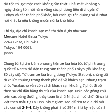
đỡ tốn thì giờ một cách không cần thiết. Phải mất khoảng 5
ngày chúng tôi mới nắm vững các phương tiện di chuyển ở
Tokyo và các thành phố khác, bởi cách ghi tên đường sá ở Nhật
hơi khác lạ nếu không muốn nói là khó hiểu.
Thí dụ, địa chỉ khách sạn mà tôi đến ở ghi như sau:
Mercure Hotel Ginza Tokyo
2-9-4 Ginza, Chuo-ku
Tokyo, 104-0061.
Japan.
Chúng tôi tự tìm kiếm phương tiện xe lửa hỏa tốc từ phi trường
quốc tế Narita để đến trung tâm thành phố Tokyo (dài khoảng
80 cây số). Từ trạm xe lửa trung ương (Tokyo Station), chúng tôi
đi xe lửa thường trong thành phố để về khách sạn. Nhưng trạm
chót Yurakucho vẫn còn cách khách sạn khoảng 7 phút đi bộ
theo sự chỉ dẫn bằng thư từ của khách sạn. Nhìn các giòng chữ
trên các bảng đường, thấy toàn là chữ Nhật, chỉ có chữ Ginza là
viết theo mẫu tự La Tinh. Nhưng làm sao để tìm ra địa chỉ với
các con số
2-9-4
. Đấy không phải là số 294 mà là ký hiệu của 3