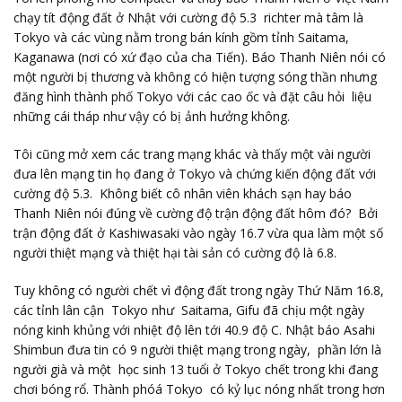
chạy tít động đất ở Nhật với cường độ 5.3 richter mà tâm là
Tokyo và các vùng nằm trong bán kính gồm tỉnh Saitama,
Kaganawa (nơi có xứ đạo của cha Tiến). Báo Thanh Niên nói có
một người bị thương và không có hiện tượng sóng thần nhưng
đăng hình thành phố Tokyo với các cao ốc và đặt câu hỏi liệu
những cái tháp như vậy có bị ảnh hưởng không.
Tôi cũng mở xem các trang mạng khác và thấy một vài người
đưa lên mạng tin họ đang ở Tokyo và chứng kiến động đất với
cường độ 5.3. Không biết cô nhân viên khách sạn hay báo
Thanh Niên nói đúng về cường độ trận động đất hôm đó? Bởi
trận động đất ở Kashiwasaki vào ngày 16.7 vừa qua làm một số
người thiệt mạng và thiệt hại tài sản có cường độ là 6.8.
Tuy không có người chết vì động đất trong ngày Thứ Năm 16.8,
các tỉnh lân cận Tokyo như Saitama, Gifu đã chịu một ngày
nóng kinh khủng với nhiệt độ lên tới 40.9 độ C. Nhật báo Asahi
Shimbun đưa tin có 9 người thiệt mạng trong ngày, phần lớn là
người già và một học sinh 13 tuổi ở Tokyo chết trong khi đang
chơi bóng rổ. Thành phóá Tokyo có kỷ lục nóng nhất trong hơn