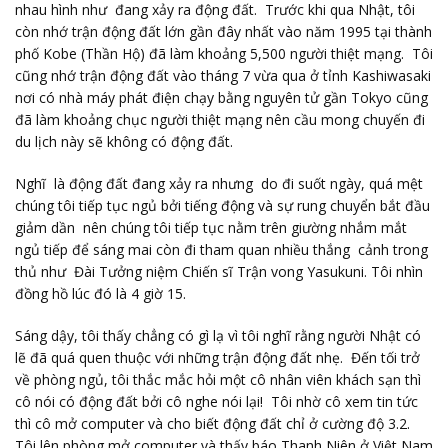
nhau hình như đang xảy ra động đất. Trước khi qua Nhật, tôi
còn nhớ trận động đất lớn gần đây nhất vào năm 1995 tại thành
phố Kobe (Thần Hộ) đã làm khoảng 5,500 người thiệt mạng. Tôi
cũng nhớ trận động đất vào tháng 7 vừa qua ở tỉnh Kashiwasaki
nơi có nhà máy phát điện chạy bằng nguyên tử gần Tokyo cũng
đã làm khoảng chục người thiệt mạng nên cầu mong chuyến đi
du lịch này sẽ không có động đất.
Nghĩ là động đất đang xảy ra nhưng do đi suốt ngày, quá mệt
chúng tôi tiếp tục ngủ bởi tiếng động và sự rung chuyển bắt đầu
giảm dần nên chúng tôi tiếp tục nằm trên giường nhắm mắt
ngủ tiếp để sáng mai còn đi tham quan nhiều thắng cảnh trong
thủ như Đài Tưởng niệm Chiến sĩ Trận vong Yasukuni. Tôi nhìn
đồng hồ lúc đó là 4 giờ 15.
Sáng dậy, tôi thấy chẳng có gì lạ vì tôi nghĩ rằng người Nhật có
lẽ đã quá quen thuộc với những trận động đất nhẹ. Đến tối trở
về phòng ngủ, tôi thắc mắc hỏi một cô nhân viên khách sạn thì
cô nói có động đất bởi cô nghe nói lại! Tôi nhờ cô xem tin tức
thì cô mở computer và cho biết động đất chỉ ở cường độ 3.2.
Tôi lên phòng mở computer và thấy báo Thanh Niên ở Việt Nam