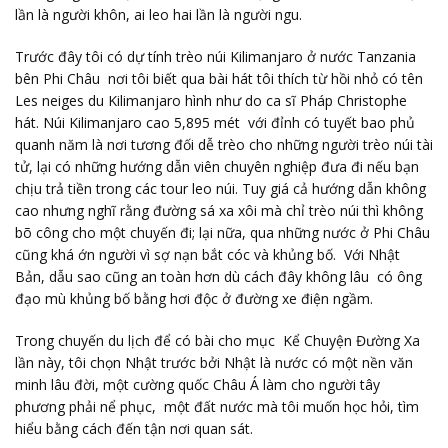
lần là người khôn, ai leo hai lần là người ngu.
Trước đây tôi có dự tính trèo núi Kilimanjaro ở nước Tanzania
bên Phi Châu nơi tôi biết qua bài hát tôi thích từ hồi nhỏ có tên
Les neiges du Kilimanjaro hình như do ca sĩ Pháp Christophe
hát. Núi Kilimanjaro cao 5,895 mét với đỉnh có tuyết bao phủ
quanh năm là nơi tương đối dễ trèo cho những người trèo núi tài
tử, lại có những hướng dẫn viên chuyên nghiệp đưa đi nếu bạn
chịu trả tiền trong các tour leo núi. Tuy giá cả hướng dẫn không
cao nhưng nghĩ rằng đường sá xa xôi mà chỉ trèo núi thì không
bõ công cho một chuyến đi; lại nữa, qua những nước ở Phi Châu
cũng khá ớn người vì sợ nạn bắt cóc và khủng bố. Với Nhật
Bản, dẫu sao cũng an toàn hơn dù cách đây không lâu có ông
đạo mù khủng bố bằng hơi độc ở đường xe điện ngầm.
Trong chuyến du lịch để có bài cho mục Kể Chuyện Đường Xa
lần này, tôi chọn Nhật trước bởi Nhật là nước có một nền văn
minh lâu đời, một cường quốc Châu Á làm cho người tây
phương phải nể phục, một đất nước mà tôi muốn học hỏi, tìm
hiểu bằng cách đến tận nơi quan sát.