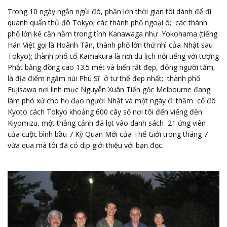
Trong 10 ngày ngắn ngủi đó, phần lớn thời gian tôi dành để đi
quanh quẩn thủ đô Tokyo; các thành phố ngoại ô; các thành
phố lớn kế cận nằm trong tỉnh Kanawaga như Yokohama (tiếng
Hán Việt gọi là Hoành Tân, thành phố lớn thứ nhì của Nhật sau
Tokyo); thành phố cổ Kamakura là nơi du lịch nổi tiếng với tượng
Phật bằng đồng cao 13.5 mét và biển rất đẹp, đông người tắm,
là địa điểm ngắm núi Phú Sĩ ở tư thế đẹp nhất; thành phố
Fujisawa nơi linh mục Nguyễn Xuân Tiến gốc Melbourne đang
làm phó xứ cho họ đạo người Nhật và một ngày đi thăm cố đô
Kyoto cách Tokyo khoảng 600 cây số nơi tôi đến viếng đền
Kiyomizu, một thắng cảnh đã lọt vào danh sách 21 ứng viên
của cuộc bình bầu 7 Kỳ Quan Mới của Thế Giới trong tháng 7
vừa qua mà tôi đã có dịp giới thiệu với bạn đọc.