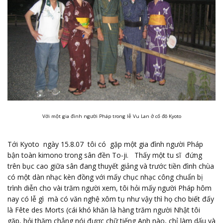
Với một gia đình người Pháp trong lễ Vu Lan ở cố đô Kyoto
Tới Kyoto ngày 15.8.07 tôi có gặp một gia đình người Pháp
bận toàn kimono trong sân đền To-ji. Thấy một tu sĩ đứng
trên bục cao giữa sân đang thuyết giảng và trước tiền đình chùa
có một dàn nhạc kèn đồng với mấy chục nhạc công chuẩn bị
trình diễn cho vài trăm người xem, tôi hỏi mấy người Pháp hôm
nay có lễ gì mà có văn nghệ xôm tụ như vậy thì họ cho biết đấy
là Fête des Morts (cái khó khăn là hàng trăm người Nhật tôi
gặp, hỏi thăm chẳng nói được chữ tiếng Anh nào, chỉ làm dấu và