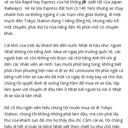
vé xe lửa Rapid hay Express của hệ thống
JR
(viết tắt của Japan
Railways). Vé Xe lửa Express đắt hơn (3,140 Yen) nhưng xe chạy
nhanh hơn và không ngừng ở các trạm nhỏ giữa đường, đi một
mạch đến Tokyo Station đúng 1 tiếng đồng hồ, nhưng nếu trễ
một chuyến, phải đợi từ nửa tiếng đến 45 phút mới có chuyến
khác.
Cái khó của một du khách khi đến nước Nhật là hầu như người
Nhật không nói tiếng Anh. Mua vé ngay phi trường quốc tế, các
người bán vé còn không nói được vài chữ tiếng Anh thì nói gì
đến các nhân viên an ninh. Sau mươi phút lúng túng, không biết
phải chọn phương tiện nào vì đi xe đò Limousine thì phải ngồi cả
tiếng rưỡi trên xe sau khi đã mất cả ngày đi máy bay và chờ đợi,
chúng tôi quyết định đi xuống tầng hầm để mua vé xe lửa, tập
làm quen với chuyến đi đầu tiên ở Nhật bởi người ta nói ở Nhật
đi xe lửa là tiện nhất.
Để cô thu ngân viên hiểu chúng tôi muốn mua vé đi Tokyo
Station, chúng tôi không những phải làm dấu, mà còn phải lấy
thư của khách sạn để cho họ thấy địa chỉ. Cầm cái vé, tôi chẳng
hiểu gì hết vì toàn là tiếng Nhật viết theo chiết tự như chữ Hán,