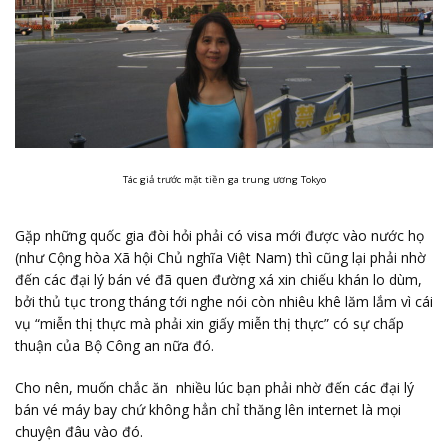
Tác giả trước mặt tiền ga trung ương Tokyo
Gặp những quốc gia đòi hỏi phải có visa mới được vào nước họ
(như Cộng hòa Xã hội Chủ nghĩa Việt Nam) thì cũng lại phải nhờ
đến các đại lý bán vé đã quen đường xá xin chiếu khán lo dùm,
bởi thủ tục trong tháng tới nghe nói còn nhiêu khê lăm lắm vì cái
vụ “miễn thị thực mà phải xin giấy miễn thị thực” có sự chấp
thuận của Bộ Công an nữa đó.
Cho nên, muốn chắc ăn nhiều lúc bạn phải nhờ đến các đại lý
bán vé máy bay chứ không hẳn chỉ thăng lên internet là mọi
chuyện đâu vào đó.