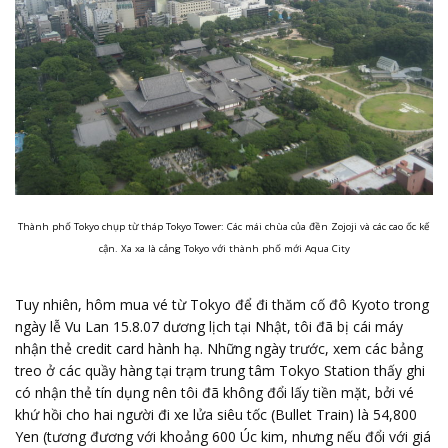
Thành phố Tokyo chụp từ tháp Tokyo Tower: Các mái chùa của đền Zojoji và các cao ốc kế
cận. Xa xa là cảng Tokyo với thành phố mới Aqua City
Tuy nhiên, hôm mua vé từ Tokyo để đi thăm cố đô Kyoto trong
ngày lễ Vu Lan 15.8.07 dương lịch tại Nhật, tôi đã bị cái máy
nhận thẻ credit card hành hạ. Những ngày trước, xem các bảng
treo ở các quầy hàng tại trạm trung tâm Tokyo Station thấy ghi
có nhận thẻ tín dụng nên tôi đã không đổi lấy tiền mặt, bởi vé
khứ hồi cho hai người đi xe lửa siêu tốc (Bullet Train) là 54,800
Yen (tương đương với khoảng 600 Úc kim, nhưng nếu đổi với giá