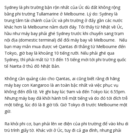
Sydney là phi trường bận rộn nhất của Úc dù đất không rộng
bằng phi trường Tullamarine ở Melbourne. Lý do: Sydney là
trung tâm tài chánh của Úc và phi
trường ở đấy gần các nước
khác hơn là Melbourne nằm dưới đáy. Tôi thấy từ Nhật về Úc,
hầu như máy bay phải ghé Sydney trước khi chuyển sang trạm
nội địa (domestic terminal) để đổi máy bay về Melbourne. Nếu
bạn may mắn mua được vé Qantas đi thẳng từ Melbourne đến
Tokyo, giờ bay là khoảng 10 tiếng rưỡi. Nếu phải ghé qua
Sydney, thì phải mất từ 13 đến 15 tiếng mới tới phi trường quốc
tế Narita ở thủ đô Nhật Bản.
Không cần quảng cáo cho Qantas, ai cũng biết rằng đi hãng
máy bay con Kangaroo là an toàn bậc nhất và việc phục vụ
không đến đỗi tệ. Vé ghi bay lúc 9am và đến Tokyo lúc 6.55pm.
Nhưng máy bay đã khởi hành trễ một tiếng và do đó tới đích trễ
một tiếng, lúc đó là 8 giờ tối. Giờ Tokyo đi trước Melbourne một
giờ.
Ra khỏi phi cơ, bạn phải lên xe điện của phi trường để vào khu di
trú trình giấy tờ. Khác với ở Úc, tuy đi cả gia đình, nhưng phải