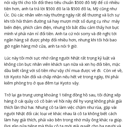
nói vậy thì cho tôi đổi theo tiêu chuẩn $500 đô Mỹ để có nhiều
tiền hơn, anh ta trả lời $500 đô la là $500 đô la, Mỹ cũng như
Úc. Dù các nhân viên này thường ngày rất dễ thương và lịch sự
khi tôi hỏi thăm đường sá hay mượn một số dụng cụ như máy
biến điện, phích cắm điện, nhưng tôi bắt đầu cảm thấy hơi bực
mình vì phải năn nỉ đổi tiền. Anh ta cứ nói sorry và đề nghị tới
ngân hàng sẽ được phép đổi nhiều hơn, nhưng khi tôi hỏi bao
giờ ngân hàng mở cửa, anh ta nói 9 giờ.
Lúc này tôi mới sực nhớ rằng người Nhật rất trọng kỷ luật và
không còn bực nhân viên khách sạn nữa và xin họ đổi tiền, mặc
dầu biết rằng với số tiền như vậy chỉ mua được vé đi. Còn vé về,
tới Kyoto hẳn đổi và chấp nhận nếu hết vé trong ngày, thì phải
kiếm phòng trọ ở qua đêm tại Kyoto vậy.
Trở lại ga trung ương khoảng 1 tiếng đồng hồ sau, tôi đứng xếp
hàng ở cái quầy có cô bán vé hồi nãy để hy vọng không phải giải
thích lần thứ hai. Nhưng cô ta làm việc chậm như rùa, gặp vài
người Nhật đổi các loại vé khác nhau là cô ta không biết cách
làm hay giải thích, phải vào bên trong nhờ mấy ông khác ra giúp.
Đợi gần nửa tiếng mà thấy cô ta mới giải quyết cho ba người và