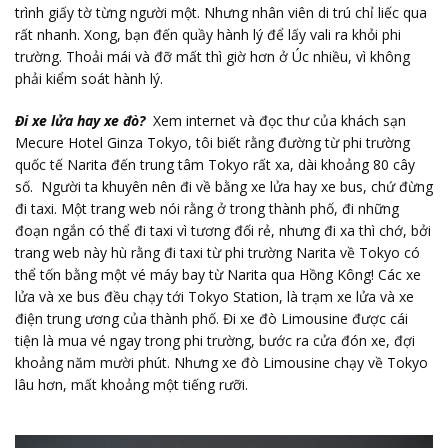
trình giấy tờ từng người một. Nhưng nhân viên di trú chỉ liếc qua
rất nhanh. Xong, bạn đến quầy hành lý để lấy vali ra khỏi phi
trường. Thoải mái và đỡ mất thì giờ hơn ở Úc nhiều, vì không
phải kiểm soát hành lý.
Đi xe lửa hay xe đò?
Xem internet và đọc thư của khách sạn
Mecure Hotel Ginza Tokyo, tôi biết rằng đường từ phi trường
quốc tế Narita đến trung tâm Tokyo rất xa, dài khoảng 80 cây
số. Người ta khuyên nên đi về bằng xe lửa hay xe bus, chứ đừng
đi taxi. Một trang web nói rằng ở trong thành phố, đi những
đoạn ngắn có thể đi taxi vì tương đối rẻ, nhưng đi xa thì chớ, bởi
trang web này hù rằng đi taxi từ phi trường Narita về Tokyo có
thể tốn bằng một vé máy bay từ Narita qua Hồng Kông! Các xe
lửa và xe bus đều chạy tới Tokyo Station, là trạm xe lửa và xe
điện trung ương của thành phố. Đi xe đò Limousine được cái
tiện là mua vé ngay trong phi trường, bước ra cửa đón xe, đợi
khoảng năm mười phút. Nhưng xe đò Limousine chạy về Tokyo
lâu hơn, mất khoảng một tiếng rưỡi.