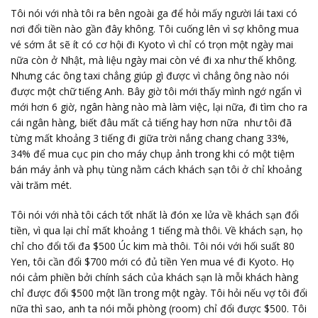
Tôi nói với nhà tôi ra bên ngoài ga để hỏi mấy người lái taxi có
nơi đổi tiền nào gần đây không. Tôi cuống lên vì sợ không mua
vé sớm ắt sẽ ít có cơ hội đi Kyoto vì chỉ có trọn một ngày mai
nữa còn ở Nhật, mà liệu ngày mai còn vé đi xa như thế không.
Nhưng các ông taxi chẳng giúp gì được vì chẳng ông nào nói
được một chữ tiếng Anh. Bây giờ tôi mới thấy mình ngớ ngẩn vì
mới hơn 6 giờ, ngân hàng nào mà làm việc, lại nữa, đi tìm cho ra
cái ngân hàng, biết đâu mất cả tiếng hay hơn nữa như tôi đã
từng mất khoảng 3 tiếng đi giữa trời nắng chang chang 33%,
34% để mua cục pin cho máy chụp ảnh trong khi có một tiệm
bán máy ảnh và phụ tùng nằm cách khách sạn tôi ở chỉ khoảng
vài trăm mét.
Tôi nói với nhà tôi cách tốt nhất là đón xe lửa về khách sạn đổi
tiền, vì qua lại chỉ mất khoảng 1 tiếng mà thôi. Về khách sạn, họ
chỉ cho đổi tối đa $500 Úc kim mà thôi. Tôi nói với hối suất 80
Yen, tôi cần đổi $700 mới có đủ tiền Yen mua vé đi Kyoto. Họ
nói cảm phiền bởi chính sách của khách sạn là mỗi khách hàng
chỉ được đổi $500 một lần trong một ngày. Tôi hỏi nếu vợ tôi đổi
nữa thì sao, anh ta nói mỗi phòng (room) chỉ đổi được $500. Tôi