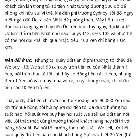
khách cần lận trong túi số tiền Nhật tương đương 500 đô để
phòng khi hữu sự. Vì thế, khi đến phi trường Sydney, tôi đổi ngay
một ngàn đô Úc ra tiền Nhật để phòng thân. Mấy hôm trước,
đọc bao hàng ngày thấy tiền Úc trên báo, tùy ngày, đại khái $1
Úc kim đổi ra tiền Nhật như sau: buys 113, sells 102 và như thế
có thể nói đại khái khi qua Nhật, tiêu 100 Yen chỉ bằng 1 Úc
kim.
Nên đổi ở Úc:
Nhưng tại quầy đổi tiền ở phi trường, tôi thấy đề
We buy 113; We sell 93 (xin quy tròn tiền xu của Nhật thành 1
Yen, bởi trên thực tế tôi chỉ thấy có đồng tiền cắc 1 Yen, nhưng
đem 1 Yen bỏ vào máy mua vé xe, máy không nhận, chỉ nhận
tiền cắc 10 Yen trở lên.
Thấy quầy đổi tiền chỉ đưa cho tôi khoảng hơn 90,000 Yen sau
khi trừ huê hồng, tôi hỏi người đổi tiền tôi đã được hưởng hối
suất nào, hối suất We buy hay hối suất We sell. Bà đổi tiền nói
việc tôi thắc mắc cũng thường thôi vì khách hàng hay rối trí với
bảng hối suất. Bà nói tôi hưởng theo hối suất We sell, tức hối
suất quầy đổi tiền bán cho khách hàng. Sự khác biệt 20 Yen (tức