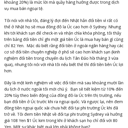
khoảng 20%) là mức lời mà quầy hàng hưởng được trong dịch
vụ mua bán ngoại tệ.
Tôi nói với nhà tôi, đáng lý đợi đến Nhật hẳn đổi tiền vì rất có
thể ở Nhật họ sẽ mua đồng đô la Úc cao hơn ở Sydney. Nhưng
khi tới khách sạn để check-in và nhận chìa khóa phòng, tôi thấy
trên bảng đổi tiền chỉ ghi một giá tiền Úc là mua hay bán gì cũng
chỉ 82 Yen. Mặc dù biết rằng đổi tiền ở ngoài ngân hàng hay các
cơ sở đổi tiền chuyên nghiệp ở phố sẽ cao hơn khách sạn (kinh
nghiệm đổi tiền trong chuyến du lịch Tân Đảo hồi tháng 3 vừa
qua), nhưng tôi nói với nhà tôi nếu biết thế thì đổi tiền bên Úc lợi
hơn.
Đây là một kinh nghiệm về việc đổi tiền mà sau khoảng mười lần
du lịch ở nước ngoài tôi mới chú ý. Bạn sẽ tiết kiệm từ 10% đến
20% tùy theo biến động của đồng đô-la Úc trên thị trường, nếu
bạn đổi tiền ở Úc trước khi ra ngoại quốc. Và ngược lại, nên đem
đồng tiền ngoại quốc xài chưa hết đổi tại phi trường Úc khi đã
trở về. Tôi đem tiền Nhật về đổi tại phi trường Sydney và hưởng
giá 108 Yen $1 Úc kim trong khi ở khách sạn họ chỉ đổi với 80
Yen. Một sự khác biệt quá lớn phải không bạn?