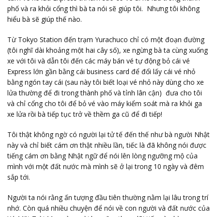
phố và ra khỏi cổng thì bà ta nói sẽ giúp tôi. Nhưng tôi không
hiểu bà sẽ giúp thế nào.
Từ Tokyo Station đến trạm Yurachuco chỉ có một đoạn đường
(tôi nghĩ dài khoảng một hai cây số), xe ngừng bà ta cùng xuống
xe với tôi và dẫn tôi đến các máy bán vé tự động bỏ cái vé
Express lớn gần bằng cái business card để đổi lấy cái vé nhỏ
bằng ngón tay cái (sau này tôi biết loại vé nhỏ này dùng cho xe
lửa thường để đi trong thành phố và tỉnh lân cận) đưa cho tôi
và chỉ cổng cho tôi để bỏ vé vào máy kiểm soát mà ra khỏi ga
xe lửa rồi bà tiếp tục trở về thềm ga cũ để đi tiếp!
Tôi thật không ngờ có người lại tử tế đến thế như bà người Nhật
này và chỉ biết cám ơn thật nhiều lần, tiếc là đã không nói được
tiếng cám ơn bằng Nhật ngữ để nói lên lòng ngưỡng mộ của
mình với một đất nước mà mình sẽ ở lại trong 10 ngày và đêm
sắp tới.
Người ta nói rằng ấn tượng đầu tiên thường nằm lại lâu trong trí
nhớ. Còn quá nhiều chuyện để nói về con người và đất nước của