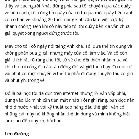
thấy và các người Nhật đứng phía sau tôi chuyển qua các quầy
vé bên cạnh, tôi cũng bỏ quầy của cô ta qua một quầy bên cạnh
có cô bán vé khoảng 20 tuổi mang kính cận làm việc cực kỳ
nhanh chóng. Đến khi cô này tiếp tôi thì quầy bên kia vẫn chưa
giải quyết xong người đứng trước tôi.
May cho tôi, cô ngày nói tiếng Anh khá. Tôi đưa thẻ tín dụng và
không phân bua gì cả, nhưng máy của cô làm việc. Và cô còn
giải thích rất rõ ràng cho tôi, từ vé cho đến biên nhận mua vé,
chỉ cho tôi cổng đi, cầu tàu đứng đợi và giờ tàu chạy. Cô nói cứ
vài phút có một chuyến vì thế tôi phải đi đúng chuyến tàu có giờ
và phút ghi trong vé.
Đó là bài học tôi đã đọc trên internet nhưng rồi vẫn vấp phải,
đúng vào lúc mình cần tiền mặt nhất! Tôi nghĩ rằng, bạn đọc nên
nhớ ở nước Nhật với kỹ thuật cao hàng đầu thế giới, vẫn có
những cái máy nó không nhận thẻ tín dụng và mình không biết
làm sao để xoay xở, hỏi han.
Lên đường