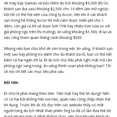
Vé máy bay Qantas và bảo hiểm du lịch khoảng $3,500 đô Úc;
khách sạn (ba sao) khoảng $2,500 cho 14 đêm (xin mở ngoặc:
bởi tôi có thẻ hội viên của công ty Accor, nên khi ở các khách
sạn trong hệ thống Accor thì mỗi năm được miễn phí cho 1
đêm, còn giá cả thì sẽ được bớt 15% hay nhiều hơn nữa so với
giá phòng ngủ trên thị trường); ăn uống khoảng $1,500; đi lại và
vào cổng tham quan thắng cảnh khoảng $500.
Nhưng nếu bạn chịu khó dè sẻn trong việc ăn uống, ở khách sạn
một sao hay phòng trọ dành cho du khách ba-lô, bạn có thể tiết
kiệm cả hai ngàn đô la. Đi du lịch chứ đâu phải nghỉ mát mà cần
phòng ngủ sang trọng, ăn uống thịnh soạn phải không bạn? Tôi
sẽ nói chi tiết các mục tiêu pha sau.
Đổi tiền
Đi chơi là phải mang theo tiền. Tiền mặt hay thẻ tín dụng? Nên
có cả hai bởi không hẳn nơi nào, quán nào cũng chấp nhận thẻ
tín dụng. Trước khi đi, tôi đọc trên các website thấy có một
người từng du lịch Nhật than phiền ông ta đã có lần đưa thẻ tín
dụng nhưng máy ở Nhật không chạy, nên ông khuyến khích du