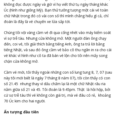
không đọc được ngày và giờ vì họ viết thứ tụ ngày tháng khác
Úc (hình như giống Mỹ). Bạn thử tưởng tượng một cái vé toàn
chữ Nhật trong đó có vài con số thì mình chẳng hiểu gì cả, chỉ
đoán là đây là vé chuyến xe lửa sắp tới.
Chúng tôi vội vàng cầm vé đi qua cổng nhét vào máy kiểm soát
vì sợ trễ tàu. Nhưng cửa không mở. Một người đàn ông chạy
đến, coi vé, tôi giải thích bằng tiếng Anh, ông ta trả lời bằng
tiếng Nhật, và sau đó ông cầm vé bảo cô thu ngân in ra cho cái
vé khác vì hình như cô ta đã bán vé lộn cho tôi nên mấy song
chặn cửa không mở.
Cầm vé mới, tôi thấy ngoài những con số lung tung 8, 7, 07 (sau
này tôi mới biết là ngày 7 tháng 8 năm 07), tôi còn thấy có con
số 21.45 nhưng thay vì dấu chấm lại là một chữ Nhật râu ria
nằm giữa số 21 và 45. Tôi đoán là 9.45pm. Thật là hồi hộp, bởi
cứ sợ trễ tàu thì vé không còn giá trị, mà vé đâu có rẻ, khoảng
70 Úc kim cho hai người.
Ấn tượng đầu tiên