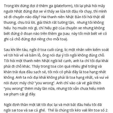
Trong khi đứng đợi ở thềm ga (plateform), tôi lại phải hỏi mấy
người Nhật đứng đợi xe vì thấy xe lửa tới đậu rồi chạy, thì mình
sẽ đi chuyến nào đây? Hai thanh niên Nhật Bản tôi hỏi thật dễ
thương, chịu trả lời, giải thích rất tường tận, nhưng tôi không
hiểu họ muốn nói gì, chỉ hiểu giờ của chuyến xe nhưng không
biết đứng ở đoạn nào trên thềm ga (sau này tôi mới biết vé có
ghi cả chỗ đứng đợi riêng cho mỗi toa).
Sau khi lên tàu, ngồi ở toa cuối cùng, bị một nhân viên kiểm soát
vé tới hỏi vé và bấm lỗ, ông nói đại ý tôi ngồi không đúng chỗ.
Tôi hỏi một thanh niên Nhật ngồi kế cạnh, anh ta chỉ tôi đại khái
phải đi chỗ khác. Thấy trong toa còn quá nhiều ghế trống và
khăn trải dựa đầu sạch sẻ, tôi nói có phải đây là toa hạng nhất
không. Anh ta nói đại khái không phải là toa hạng nhất, và vui vẻ
nói được mấy chữ “you wrong”. Anh chỉ vào cái vé giải thích
“you wrong” thêm mấy lần nữa, nhưng tôi vẫn chưa hiểu mình
sai phạm cái gì đây.
Ngồi định thần một lát tôi đọc lại và mới bắt đầu hiểu tôi đã
ngồi sai toa và sai cả ghế. Thế là chúng tôi kéo vali lên toa số 2