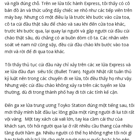
và ngồi đúng chỗ. Trên xe lửa tốc hành Express, tôi thấy có cô
bán đồ ăn và thức uống đẩy chiếc xe nhỏ như các tiếp viên trên
máy bay. Nhưng có một điều lạ là trước khi bước vào cửa toa,
cô ta cúi đầu thật sâu để chào và sau khi đến cửa toa khác,
trước khi bước qua, lại quay lại người và gập người cúi đầu cúi
chào thật sâu, dù chẳng có ai buồn dòm cô ta. Các nhân viên
soát vé nam nữ cũng vậy, đều cúi đầu chào khi bước vào toa
mới và rời để đi qua toa khác.
Tôi thấy thủ tục cúi đầu này chỉ xảy trên các xe lửa Express và
xe lửa đầu đạn siêu tốc (Bullet Train). Người Nhật rất tuân thủ
kỷ luật nên trong các chuyến đi xe lửa, tôi đều thấy họ như vậy.
Nhưng việc cúi đầu chào không xảy ra trên các tuyến xe lửa
thường, dù đi trong thành phố hay đi tới các tỉnh kế cận.
Đến ga xe lửa trung ương Toyko Station đúng một tiếng sau, tôi
mới thấy mình bắt đầu lạc lõng giữa một rừng người đi lui tới rất
vội vàng. Một tay xách cái vali lớn, tay kia cầm cái thư của
khách sạn, tôi hỏi người qua lại ở rất nhiều cầu thang của nhiều
tầng dưới hầm ga. Nhiều người có thể họ không nghe tôi nói gì
hay tránh phải trả lời cho một người ngoại quốc hoặc bận nên