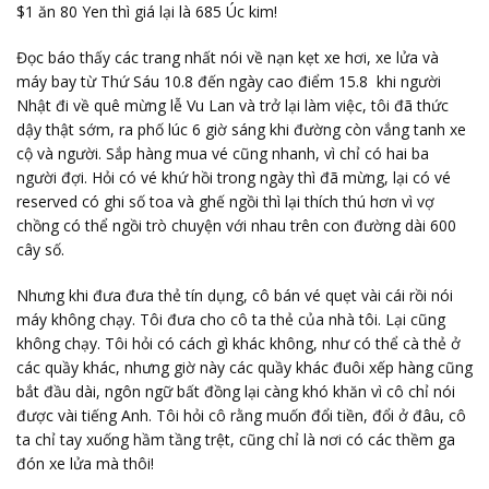
$1 ăn 80 Yen thì giá lại là 685 Úc kim!
Đọc báo thấy các trang nhất nói về nạn kẹt xe hơi, xe lửa và
máy bay từ Thứ Sáu 10.8 đến ngày cao điểm 15.8 khi người
Nhật đi về quê mừng lễ Vu Lan và trở lại làm việc, tôi đã thức
dậy thật sớm, ra phố lúc 6 giờ sáng khi đường còn vắng tanh xe
cộ và người. Sắp hàng mua vé cũng nhanh, vì chỉ có hai ba
người đợi. Hỏi có vé khứ hồi trong ngày thì đã mừng, lại có vé
reserved có ghi số toa và ghế ngồi thì lại thích thú hơn vì vợ
chồng có thể ngồi trò chuyện với nhau trên con đường dài 600
cây số.
Nhưng khi đưa đưa thẻ tín dụng, cô bán vé quẹt vài cái rồi nói
máy không chạy. Tôi đưa cho cô ta thẻ của nhà tôi. Lại cũng
không chạy. Tôi hỏi có cách gì khác không, như có thể cà thẻ ở
các quầy khác, nhưng giờ này các quầy khác đuôi xếp hàng cũng
bắt đầu dài, ngôn ngữ bất đồng lại càng khó khăn vì cô chỉ nói
được vài tiếng Anh. Tôi hỏi cô rằng muốn đổi tiền, đổi ở đâu, cô
ta chỉ tay xuống hầm tầng trệt, cũng chỉ là nơi có các thềm ga
đón xe lửa mà thôi!