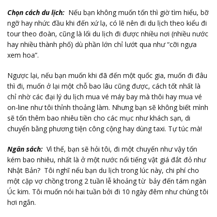
Chọn cách du lịch:
Nếu bạn không muốn tốn thì giờ tìm hiểu, bỡ
ngỡ hay nhức đầu khi đến xứ lạ, có lẽ nên đi du lịch theo kiểu đi
tour theo đoàn, cũng là lối du lịch đi được nhiều nơi (nhiều nước
hay nhiều thành phố) dù phần lớn chỉ lướt qua như “cỡi ngựa
xem hoa”.
Ngược lại, nếu bạn muốn khi đã đến một quốc gia, muốn đi đâu
thì đi, muốn ở lại một chỗ bao lâu cũng được, cách tốt nhất là
chỉ nhờ các đại lý du lịch mua vé máy bay mà thôi hay mua vé
on-line như tôi thỉnh thoảng làm. Nhưng bạn sẽ không biết mình
sẽ tốn thêm bao nhiêu tiền cho các mục như khách sạn, di
chuyển bằng phương tiện công cộng hay dùng taxi. Tự túc mà!
Ngân sách:
Vì thế, bạn sẽ hỏi tôi, đi một chuyến như vậy tốn
kém bao nhiêu, nhất là ở một nước nổi tiếng vật giá đắt đỏ như
Nhật Bản? Tôi nghĩ nếu bạn du lịch trong lúc này, chi phí cho
một cặp vợ chồng trong 2 tuần lễ khoảng từ bảy đến tám ngàn
Úc kim. Tôi muốn nói hai tuần bởi đi 10 ngày đêm như chúng tôi
hơi ngắn.