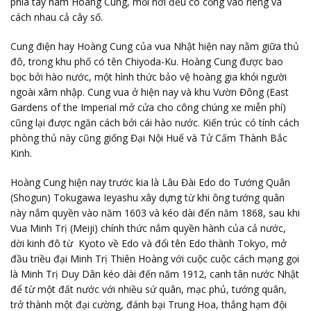
phía tây nam Hoàng Cung, mỗi nơi đều có cổng vào riêng và
cách nhau cả cây số.
Cung điện hay Hoàng Cung của vua Nhật hiện nay nằm giữa thủ
đô, trong khu phố có tên Chiyoda-Ku. Hoàng Cung được bao
bọc bởi hào nước, một hình thức bảo vệ hoàng gia khỏi người
ngoài xâm nhập. Cung vua ở hiện nay và khu Vườn Đông (East
Gardens of the Imperial mở cửa cho công chúng xe miễn phí)
cũng lại được ngăn cách bởi cái hào nước. Kiến trúc có tính cách
phòng thủ này cũng giống Đại Nội Huế và Tử Cấm Thành Bắc
Kinh.
Hoàng Cung hiện nay trước kia là Lâu Đài Edo do Tướng Quân
(Shogun) Tokugawa Ieyashu xây dựng từ khi ông tướng quân
này nắm quyền vào năm 1603 và kéo dài đến năm 1868, sau khi
Vua Minh Trị (Meiji) chính thức nắm quyền hành của cả nước,
dời kinh đô từ Kyoto về Edo và đổi tên Edo thành Tokyo, mở
đầu triều đại Minh Trị Thiên Hoàng với cuộc cuộc cách mạng gọi
là Minh Trị Duy Dân kéo dài đến năm 1912, canh tân nước Nhật
để từ một đất nước với nhiều sứ quân, mạc phủ, tướng quân,
trở thành một đại cường, đánh bại Trung Hoa, thắng hạm đội