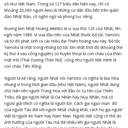
số như Việt Nam. Trong số 127 triệu dân hiện nay, chỉ có
khoảng 20,000 người Ainu là những cư dân đầu tiên trên quần
đảo Nhật Bản, có ngôn ngữ và phong tục riêng.
Đương kim Nhật Hoàng Aikihito là vị vua thứ 125 của Nhật, lên
ngôi năm 1989. Vị vua đầu tiên của Nhật thuộc bộ tộc Yamoto
và từ đó phát sinh ra các triều đại Thiên hoàng sau này. Bộ tộc
Yamoto là một trong những bộ tộc lớn nhất thời đó (khoảng thế
kỷ thứ 4 sau công nguyên) có huyền thoại là con cháu của thần
mặt trời (Thái Dương Thần Nữ) cũng như người Việt mình là
con cháu Tiên Rồng.
Người ta kể rằng, người Nhật nói Yamoto có nghĩa là Đại Hòa
nhưng vì trong thời gian đầu (như Việt Nam), người Nhật dùng
chữ Hán nên người Trung Hoa với đầu óc tự tôn của Thiên
Triều, đã gọi người Nhật là Oa Nhân hay Nụy Nhân, mà có
người giải thích có nghĩa là người lùn. Cách gọi ngạo mạn đó
của người Tàu đối với người Nhật chẳng khác cách họ gọi người
Việt là người An Nam hay Nam Man. Người Việt cũng có thể do
ảnh hưởng của người Tàu mà đã nhiều khi gọi người Nhật là