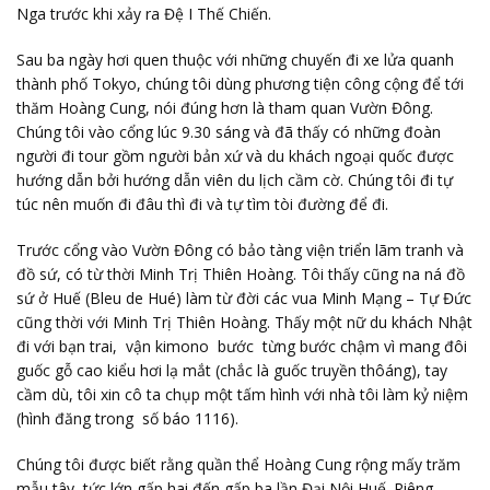
Nga trước khi xảy ra Đệ I Thế Chiến.
Sau ba ngày hơi quen thuộc với những chuyến đi xe lửa quanh
thành phố Tokyo, chúng tôi dùng phương tiện công cộng để tới
thăm Hoàng Cung, nói đúng hơn là tham quan Vườn Đông.
Chúng tôi vào cổng lúc 9.30 sáng và đã thấy có những đoàn
người đi tour gồm người bản xứ và du khách ngoại quốc được
hướng dẫn bởi hướng dẫn viên du lịch cầm cờ. Chúng tôi đi tự
túc nên muốn đi đâu thì đi và tự tìm tòi đường để đi.
Trước cổng vào Vườn Đông có bảo tàng viện triển lãm tranh và
đồ sứ, có từ thời Minh Trị Thiên Hoàng. Tôi thấy cũng na ná đồ
sứ ở Huế (Bleu de Hué) làm từ đời các vua Minh Mạng – Tự Đức
cũng thời với Minh Trị Thiên Hoàng. Thấy một nữ du khách Nhật
đi với bạn trai, vận kimono bước từng bước chậm vì mang đôi
guốc gỗ cao kiểu hơi lạ mắt (chắc là guốc truyền thôáng), tay
cầm dù, tôi xin cô ta chụp một tấm hình với nhà tôi làm kỷ niệm
(hình đăng trong số báo 1116).
Chúng tôi được biết rằng quần thể Hoàng Cung rộng mấy trăm
mẫu tây, tức lớn gấp hai đến gấp ba lần Đại Nội Huế. Riêng