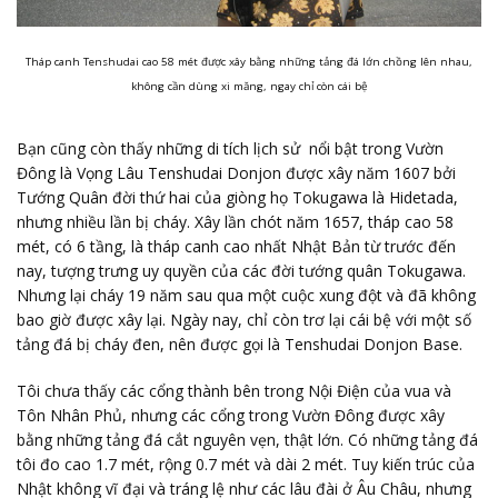
Tháp canh Tenshudai cao 58 mét được xây bằng những tảng đá lớn chồng lên nhau,
không cần dùng xi măng, ngay chỉ còn cái bệ
Bạn cũng còn thấy những di tích lịch sử nổi bật trong Vườn
Đông là Vọng Lâu Tenshudai Donjon được xây năm 1607 bởi
Tướng Quân đời thứ hai của giòng họ Tokugawa là Hidetada,
nhưng nhiều lần bị cháy. Xây lần chót năm 1657, tháp cao 58
mét, có 6 tầng, là tháp canh cao nhất Nhật Bản từ trước đến
nay, tượng trưng uy quyền của các đời tướng quân Tokugawa.
Nhưng lại cháy 19 năm sau qua một cuộc xung đột và đã không
bao giờ được xây lại. Ngày nay, chỉ còn trơ lại cái bệ với một số
tảng đá bị cháy đen, nên được gọi là Tenshudai Donjon Base.
Tôi chưa thấy các cổng thành bên trong Nội Điện của vua và
Tôn Nhân Phủ, nhưng các cổng trong Vườn Đông được xây
bằng những tảng đá cắt nguyên vẹn, thật lớn. Có những tảng đá
tôi đo cao 1.7 mét, rộng 0.7 mét và dài 2 mét. Tuy kiến trúc của
Nhật không vĩ đại và tráng lệ như các lâu đài ở Âu Châu, nhưng