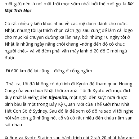
một giờ) nên là nơi mặt trời mọc sớm nhất bởi thế mới gọi là
Xứ
Mặt Trời Mọc
.
Có rất nhiều ý kiến khác nhau về các mỹ danh dành cho nước
Nhật, nhưng tôi lại thích chọn cách gọi sau cùng để làm cái logo
cho mục kể chuyện đường xa lần này, bởi những 10 ngày tôi ở
Nhật là những ngày nắng chói chang –nóng đến độ có chục
người chết– và về đêm phải vặn máy lạnh ở 20 độ C mới ngủ
được.
Đi 600 km để lại cũng… đứng ở cổng ngắm
Thật ra, tôi đã không có dự tính đi Kyoto để tham quan Hoàng
Cung của vua chúa Nhật thời xa xưa. Tôi đi Kyoto với mục đích
duy nhất là viếng đền
Kiyomizu
, một ngôi đền suýt nữa được
bình bầu là một trong Bảy Kỳ Quan Mới của Thế Giới như Nhà
Hát Con Sò ở Sydney. Sau đó là để xem cố đô ra sao vì tôi nghe
nói vẫn còn giữ những nét cổ và có rất nhiều đền chùa nằm san
sát nhau.
Xuống ga Kyoto Station sau hành trình dài 2 giờ 20 phút bằng xe