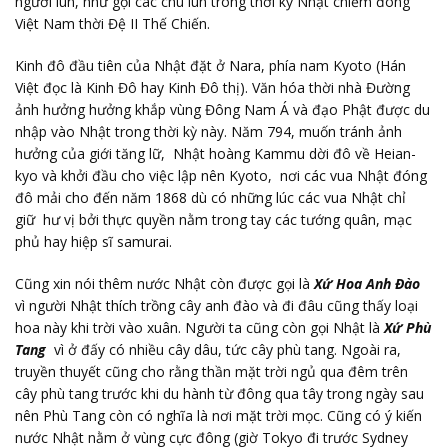
người lùn, như gọi các chú lùn trong thời kỳ Nhật chiếm đóng
Việt Nam thời Đệ II Thế Chiến.
Kinh đô đầu tiên của Nhật đặt ở Nara, phía nam Kyoto (Hán
Việt đọc là Kinh Đô hay Kinh Đô thị). Văn hóa thời nhà Đường
ảnh hưởng hưởng khắp vùng Đông Nam Á và đạo Phật được du
nhập vào Nhật trong thời kỳ này. Năm 794, muốn tránh ảnh
hưởng của giới tăng lữ, Nhật hoàng Kammu dời đô về Heian-
kyo và khởi đầu cho việc lập nên Kyoto, nơi các vua Nhật đóng
đô mải cho đến năm 1868 dù có những lúc các vua Nhật chỉ
giữ hư vị bởi thực quyền nằm trong tay các tướng quân, mạc
phủ hay hiệp sĩ samurai.
Cũng xin nói thêm nước Nhật còn được gọi là
Xứ Hoa Anh Đào
vì người Nhật thích trồng cây anh đào và đi đâu cũng thấy loại
hoa này khi trời vào xuân. Người ta cũng còn gọi Nhật là
Xứ Phù
Tang
vì ở đấy có nhiều cây dâu, tức cây phù tang. Ngoài ra,
truyền thuyết cũng cho rằng thần mặt trời ngủ qua đêm trên
cây phù tang trước khi du hành từ đông qua tây trong ngày sau
nên Phù Tang còn có nghĩa là nơi mặt trời mọc. Cũng có ý kiến
nước Nhật nằm ở vùng cực đông (giờ Tokyo đi trước Sydney