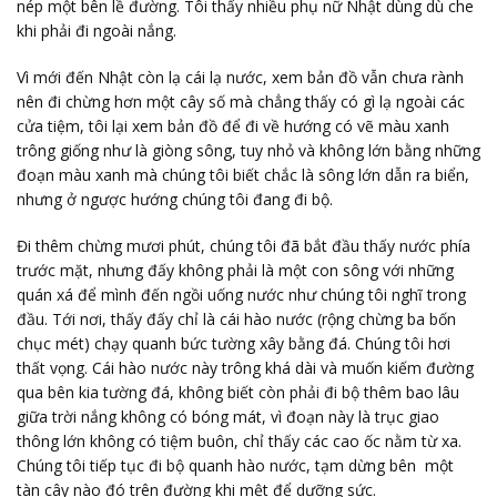
nép một bên lề đường. Tôi thấy nhiều phụ nữ Nhật dùng dù che
khi phải đi ngoài nắng.
Vì mới đến Nhật còn lạ cái lạ nước, xem bản đồ vẫn chưa rành
nên đi chừng hơn một cây số mà chẳng thấy có gì lạ ngoài các
cửa tiệm, tôi lại xem bản đồ để đi về hướng có vẽ màu xanh
trông giống như là giòng sông, tuy nhỏ và không lớn bằng những
đoạn màu xanh mà chúng tôi biết chắc là sông lớn dẫn ra biển,
nhưng ở ngược hướng chúng tôi đang đi bộ.
Đi thêm chừng mươi phút, chúng tôi đã bắt đầu thấy nước phía
trước mặt, nhưng đấy không phải là một con sông với những
quán xá để mình đến ngồi uống nước như chúng tôi nghĩ trong
đầu. Tới nơi, thấy đấy chỉ là cái hào nước (rộng chừng ba bốn
chục mét) chạy quanh bức tường xây bằng đá. Chúng tôi hơi
thất vọng. Cái hào nước này trông khá dài và muốn kiếm đường
qua bên kia tường đá, không biết còn phải đi bộ thêm bao lâu
giữa trời nắng không có bóng mát, vì đoạn này là trục giao
thông lớn không có tiệm buôn, chỉ thấy các cao ốc nằm từ xa.
Chúng tôi tiếp tục đi bộ quanh hào nước, tạm dừng bên một
tàn cây nào đó trên đường khi mệt để dưỡng sức.