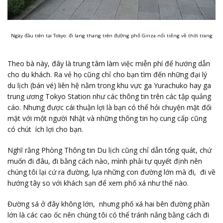
Ngày đầu tiên tại Tokyo: đi lang thang trên đường phố Ginza nổi tiếng về thời trang
Theo bà này, đây là trung tâm làm việc miễn phí để hướng dẫn
cho du khách. Ra vẻ họ cũng chỉ cho bạn tìm đến những đại lý
du lịch (bán vé) liên hệ nằm trong khu vực ga Yurachuko hay ga
trung ương Tokyo Station như các thông tin trên các tập quảng
cáo. Nhưng được cái thuận lợi là bạn có thể hỏi chuyện mặt đối
mặt với một người Nhật và những thông tin họ cung cấp cũng
có chút ích lợi cho bạn.
Nghĩ rằng Phòng Thông tin Du lịch cũng chỉ dẫn tổng quát, chứ
muốn đi đâu, đi bằng cách nào, mình phải tự quyết định nên
chúng tôi lại cứ ra đường, lựa những con đường lớn mà đi, đi về
hướng tây so với khách sạn để xem phố xá như thế nào.
Đường sá ở đây không lớn, nhưng phố xá hai bên đường phần
lớn là các cao ốc nên chúng tôi có thể tránh nắng bằng cách đi