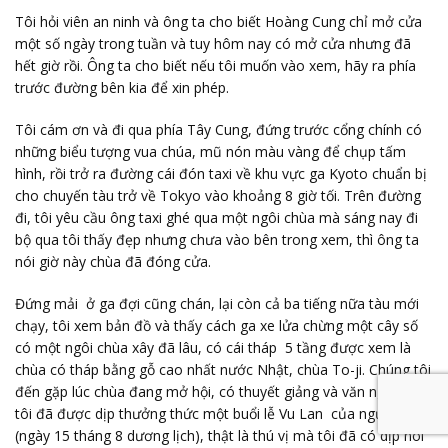
Tôi hỏi viên an ninh và ông ta cho biết Hoàng Cung chỉ mở cửa
một số ngày trong tuần và tuy hôm nay có mở cửa nhưng đã
hết giờ rồi. Ông ta cho biết nếu tôi muốn vào xem, hãy ra phía
trước đường bên kia để xin phép.
Tôi cám ơn và đi qua phía Tây Cung, đứng trước cổng chính có
những biểu tượng vua chúa, mũ nón màu vàng để chụp tấm
hình, rồi trở ra đường cái đón taxi về khu vực ga Kyoto chuẩn bị
cho chuyến tàu trở về Tokyo vào khoảng 8 giờ tối. Trên đường
đi, tôi yêu cầu ông taxi ghé qua một ngôi chùa mà sáng nay đi
bộ qua tôi thấy đẹp nhưng chưa vào bên trong xem, thì ông ta
nói giờ này chùa đã đóng cửa.
Đứng mải ở ga đợi cũng chán, lại còn cả ba tiếng nữa tàu mới
chạy, tôi xem bản đồ và thấy cách ga xe lửa chừng một cây số
có một ngôi chùa xây đã lâu, có cái tháp 5 tầng được xem là
chùa có tháp bằng gỗ cao nhất nước Nhật, chùa To-ji. Chúng tôi
đến gặp lúc chùa đang mở hội, có thuyết giảng và văn nghệ nên
tôi đã được dịp thưởng thức một buổi lễ Vu Lan của người Nhật
(ngày 15 tháng 8 dương lịch), thật là thú vị mà tôi đã có dịp nói