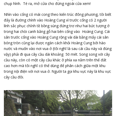
chụp hình. Té ra, mở cửa cho đứng ngoài cửa xem!
Nhìn vào cổng có mái cong theo kiến trúc đông phương, tôi biết
đấy là đường chính vào Hoàng Cung vì trước cổng có 2 người
lính sắc phục chỉnh tề bồng súng đứng trơ như hai bức tượng ở
trong hai chòi canh bằng gỗ hai bên cổng vào Hoàng Cung. Cái
sân trước cổng vào Hoàng Cung rộng vài dài bằng mấy cái sân
bóng tròn cũng lại được ngăn cách khỏi Hoàng Cung bởi hào
nước và muốn vào nơi vua ở (tôi nghĩ là sau cái cầu này và đúng
vậy) phải đi qua cây cầu dài khoảng 50 mét. Song song với cây
cầu này, còn có một cây cầu khác ở phía xa nằm trên thế đất
cao hơn mà tôi nghĩ có thể dùng để phân cách giữa một khu
trong nội điện với nơi vua ở. Người ta gọi khu vực này là khu vực
cây cầu đôi.