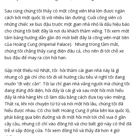
Sau cùng chúng tôi thấy có một công viên khá lớn được ngăn
cách bởi một quốc lộ với nhiều làn đường. Cuối công viên có
những chiếc xe bus đậu trước một gian nhà nhỏ là dấu hiệu báo
cho chúng tôi biết đây là nơi du khách thăm viếng. Tôi xem một
tấm bảng hướng dẫn gần đó mới biết đây là công viên mặt tiền
của Hoàng Cung (Imperial Palace). Nhưng trong tầm mắt,
chúng tôi chẳng thấy cung điện đâu cả, cho nên đi tới chỗ xe
bus đậu để may ra còn hỏi han.
Gặp một thiếu nữ Nhật, tôi hỏi thăm cái gian nhà này là gì
nhưng cô gái chỉ cho tôi đi về hướng cầu tiêu vì nghĩ tôi đang
muốn “đi việc cần”. Tôi lại chỉ gian nhà vắng người mà chúng tôi
đang đứng đối diện, hỏi đấy là cái gì và sau một hồi mới hiểu
đấy là nhà hàng khi cô làm dấu bằng cách đưa tay vào miệng.
Thật ra, khi nói chuyện từ từ và nói một hồi lâu, chúng tôi đã
hiểu được nhau. Cô cho biết Hoàng Cung ở phía bên kia quốc lộ,
phải băng qua bên đường và đi một hồi mới tới chỗ vua ở gần
cây cầu, nhưng cô chỉ vào đồng hồ và cho biết giờ này có thể đã
trễ vì sắp đóng cửa. Tôi xem đồng hồ và thấy đã hơn 4 giờ