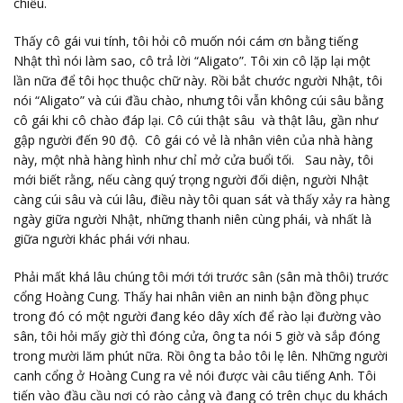
chiều.
Thấy cô gái vui tính, tôi hỏi cô muốn nói cám ơn bằng tiếng
Nhật thì nói làm sao, cô trả lời “Aligato”. Tôi xin cô lặp lại một
lần nữa để tôi học thuộc chữ này. Rồi bắt chước người Nhật, tôi
nói “Aligato” và cúi đầu chào, nhưng tôi vẫn không cúi sâu bằng
cô gái khi cô chào đáp lại. Cô cúi thật sâu và thật lâu, gần như
gập người đến 90 độ. Cô gái có vẻ là nhân viên của nhà hàng
này, một nhà hàng hình như chỉ mở cửa buổi tối. Sau này, tôi
mới biết rằng, nếu càng quý trọng người đối diện, người Nhật
càng cúi sâu và cúi lâu, điều này tôi quan sát và thấy xảy ra hàng
ngày giữa người Nhật, những thanh niên cùng phái, và nhất là
giữa người khác phái với nhau.
Phải mất khá lâu chúng tôi mới tới trước sân (sân mà thôi) trước
cổng Hoàng Cung. Thấy hai nhân viên an ninh bận đồng phục
trong đó có một người đang kéo dây xích để rào lại đường vào
sân, tôi hỏi mấy giờ thì đóng cửa, ông ta nói 5 giờ và sắp đóng
trong mười lăm phút nữa. Rồi ông ta bảo tôi lẹ lên. Những người
canh cổng ở Hoàng Cung ra vẻ nói được vài câu tiếng Anh. Tôi
tiến vào đầu cầu nơi có rào cảng và đang có trên chục du khách