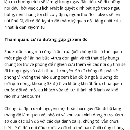
lập ra chương trình sẽ làm gì trong ngày đầu tiên, sẽ đi những
nơi đâu, bởi việc du lịch Nhật là quyết định bất ngờ theo ngẫu
hứng, nên chúng tôi chỉ có ý định, ngoài thủ đô Tokyo, sẽ lên
núi Phú Sĩ, đi cố đô Kyoto để thăm kỳ quan nổi tiếng nhất của
Nhật là đền Kiyomizu.
Tham quan: cứ ra đường gặp gì xem đó
Sau khi ăn sáng mà cũng là ăn trưa (bởi chúng tôi có thói quen
một ngày chỉ ăn hai bữa –trưa đơn giản và tối thật đầy bụng)
chúng tôi trở về phòng để nghiên cứu thêm về các nơi dự tính sẽ
đi trong ngày và cách thức di chuyển. Sở dĩ chúng tôi phải về
phòng vì không thể nào đứng xem bản đồ ở ngoài đường do
trời quá nóng, khoảng 33 độ C và không khí rất ẩm, chưa quen
thuộc đối với một du khách vừa tới từ thành phố lạnh và khô
ráo như Melbourne.
Chúng tôi định dành nguyên một hoặc hai ngày đầu đi bộ lang
thang để làm quen với phố xá và khu vực mình đang ở trọ. Xem
sơ qua các bản đồ với các địa danh xa lạ, chúng tôi vẫn chưa
biết sẽ đi đến nơi đâu trước và đi như thế nào. Cuối cùng chúng