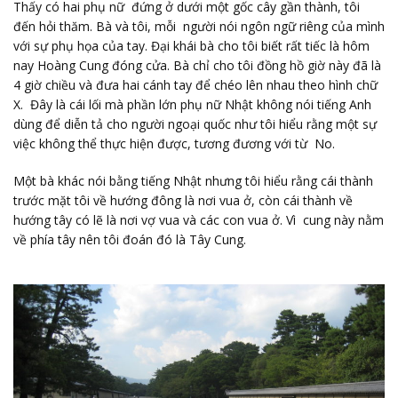
Thấy có hai phụ nữ đứng ở dưới một gốc cây gần thành, tôi
đến hỏi thăm. Bà và tôi, mỗi người nói ngôn ngữ riêng của mình
với sự phụ họa của tay. Đại khái bà cho tôi biết rất tiếc là hôm
nay Hoàng Cung đóng cửa. Bà chỉ cho tôi đồng hồ giờ này đã là
4 giờ chiều và đưa hai cánh tay để chéo lên nhau theo hình chữ
X. Đây là cái lối mà phần lớn phụ nữ Nhật không nói tiếng Anh
dùng để diễn tả cho người ngoại quốc như tôi hiểu rằng một sự
việc không thể thực hiện được, tương đương với từ No.
Một bà khác nói bằng tiếng Nhật nhưng tôi hiểu rằng cái thành
trước mặt tôi về hướng đông là nơi vua ở, còn cái thành về
hướng tây có lẽ là nơi vợ vua và các con vua ở. Vì cung này nằm
về phía tây nên tôi đoán đó là Tây Cung.