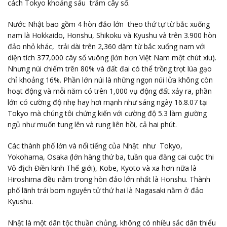
cách Tokyo khoảng sáu trăm cây số.
Nước Nhật bao gồm 4 hòn đảo lớn theo thứ tự từ bắc xuống
nam là Hokkaido, Honshu, Shikoku và Kyushu và trên 3.900 hòn
đảo nhỏ khác, trải dài trên 2,360 dặm từ bắc xuống nam với
diện tích 377,000 cây số vuông (lớn hơn Việt Nam một chút xíu).
Nhưng núi chiếm trên 80% và đất đai có thể trồng trọt lúa gạo
chỉ khoảng 16%. Phần lớn núi là những ngọn núi lửa không còn
hoạt động và mỗi năm có trên 1,000 vụ động đất xảy ra, phần
lớn có cường độ nhẹ hay hơi mạnh như sáng ngày 16.8.07 tại
Tokyo mà chúng tôi chứng kiến với cường độ 5.3 làm giường
ngủ như muốn tung lên và rung liên hồi, cả hai phút.
Các thành phố lớn và nổi tiếng của Nhật như Tokyo,
Yokohama, Osaka (lớn hàng thứ ba, tuần qua đăng cai cuộc thi
Vô địch Điền kinh Thế giới), Kobe, Kyoto và xa hơn nữa là
Hiroshima đều nằm trong hòn đảo lớn nhất là Honshu. Thành
phố lãnh trái bom nguyên tử thứ hai là Nagasaki nằm ở đảo
Kyushu.
Nhật là một dân tộc thuần chủng, không có nhiều sắc dân thiểu