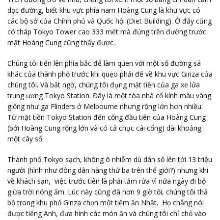
dọc đường, biết khu vực phía nam Hoàng Cung là khu vực có
các bộ sở của Chính phủ và Quốc hội (Diet Building). Ở đấy cũng
có tháp Tokyo Tower cao 333 mét mà đứng trên đường trước
mặt Hoàng Cung cũng thấy được.
Chúng tôi tiến lên phía bắc để làm quen với một số đường sá
khác của thành phố trước khi quẹo phải để về khu vực Ginza của
chúng tôi. Và bất ngờ, chúng tôi đụng mặt tiền của ga xe lửa
trung ương Tokyo Station. Đây là một tòa nhà cổ kính màu vàng
giống như ga Flinders ở Melbourne nhưng rộng lớn hơn nhiều.
Từ mặt tiền Tokyo Station đến cổng đầu tiên của Hoàng Cung
(bởi Hoàng Cung rộng lớn và có cả chục cái cổng) dài khoảng
một cây số.
Thành phố Tokyo sạch, không ô nhiễm dù dân số lên tới 13 triệu
người (hình như đông dân hàng thứ ba trên thế giới?) nhưng khi
về khách sạn, việc trước tiên là phải tắm rửa vì nửa ngày đi bộ
giữa trời nóng ẩm. Lúc này cũng đã hơn 9 giờ tối, chúng tôi thả
bộ trong khu phố Ginza chọn một tiệm ăn Nhật. Họ chẳng nói
được tiếng Anh, đưa hình các món ăn và chúng tôi chỉ chỏ vào