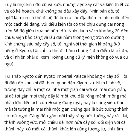
Tuy là một kinh đô cũ và xưa, nhưng việc xây cất và kiến thiết có
vẻ có kế hoạch, chứ không bạ đâu xây đấy. Nhìn bản đồ, tôi
nghĩ là mình có thể đi bộ để tìm ra các địa điểm mình muốn đến
một cách dễ dàng, với điều kiện tôi có thể chịu đựng cái nóng
trên 36 độ giữa trưa hè hôm đó. Nhìn danh sách khoảng 20 đền
chùa, viện bảo tàng và lâu đài nằm trong vòng tròn có đường
kính chừng sáu bảy cây số, tôi nghĩ với thời gian khoảng 8-9
tiếng ở Kyoto, tôi chỉ có thể đi thăm chừng 4 địa điểm là tối đa,
và dĩ nhiên phải đi xem Hoàng Cung cũ (vì hiện không có vua cư
ngụ).
Từ Tháp Kyoto đến Kyoto Imperial Palace khoảng 4 cây số. Tôi
đi đến đó sau khi đã tham quan đền Kiyomizu. Nhìn hình vẽ,
tưởng đấy chỉ là một cái nhà một gian dài với cái mái đơn giản,
ai dè tới gần mới thấy đấy là một khu đất rộng mênh mông mà
phần lớn diện tích của Hoàng Cung ngày nay là công viên. Cái
mà tôi tưởng là mái nhà một gian chẳng qua là bức tường thành
có mái ngói. Càng đến gần mới thấy rằng bức tường này rất dài,
thành vuông vức, mỗi chiều dài hơn nửa cây số. Đối diện với cái
thành này, có một cái thành khác lớn cũng tương tự, chỉ nằm