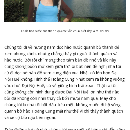
Trước hào nước bọc thành quách: vẫn chưa biết đây là cái chi chi
Chúng tôi đi về hướng nam dọc hào nước quanh bờ thành để
xem phong cảnh, nhưng chẳng thấy gì ngoài thành quách và
hào nước. Bởi tôi chỉ mang theo tấm bản đồ nhỏ và lúc này
cũng không buồn mở xem giữa trời oi bức nên đề nghị nhà tôi
cứ đi dọc bờ hào để xem cung điện vua Nhật có lớn hơn Đại
Nội Huế không. Hình thể Hoàng Cung Nhật xem ra không vuông
vức như Đại Nội Huế, có vẻ giống hình trái xoan. Thật ra tôi
cũng không còn hình dung được Đại Nội Huế lớn như thế nào
bởi đã không còn nhìn thấy cả bốn mươi năm qua. May cho
chúng tôi là nhà tôi bắt đầu kêu mệt, không muốn đi bộ vòng
quanh bờ hào Hoàng Cung mải như thế vì chỉ thấy thành quách
và xe cộ tấp nập bên ngoài.
Trên đường trở về nhà, chúng tôi xem một số bảng chỉ dẫn cắm