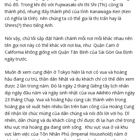
thủ đô. Trong khi đó với Fujiwasaki-shi thì Shi (Thị) cũng là
thành phố, nhưng đấy thành phố của tỉnh Kanawaga-Ken (Ken
có nghĩa là tỉnh) nên chúng ta có thể gọi là thị trấn hay là
Shires(?) theo tiếng Anh.
Nói vậy, chứ lối sắp đặt hành chánh mỗi nơi mỗi khác nhau nên
tên gọi nơi này có thể khác với nơi kia, như Quận Cam ở
California không giống với Quận Tân Bình của Sài Gòn Gia Định
ngày trước.
Muốn đi xem cung điện ở Tokyo hiện là nơi có vua và hoàng
hậu đang cư trú, thần dân Nhật và du khách chỉ có thể đến xem
được 2 lần trong năm. Đó là ngày 2 tháng Giêng tây lịch nhân
dịp ngày đầu năm và ngày sinh nhật của vua Aikihito nhằm ngày
23 tháng Chạp. Vua và hoàng hậu cùng các thành viên trong
hoàng gia sẽ xuất hiện nhiều lần trên ban công của Hoàng Cung
để nhận lời chúc mừng của dân chúng và nói đôi lời với họ. Dĩ
nhiên, dân chúng và du khách cũng chỉ được đi lại hạn chế trong
khu vực mà hoàng gia đang sinh sống. Khu vực vua ở và khu
vực làm việc của Tôn Nhân Phủ (Imperial Household) nằm ở