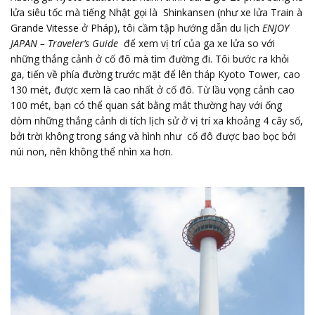
lửa siêu tốc mà tiếng Nhật gọi là Shinkansen (như xe lửa Train à
Grande Vitesse ở Pháp), tôi cầm tập hướng dẫn du lịch
ENJOY
JAPAN – Traveler’s Guide
để xem vị trí của ga xe lửa so với
những thắng cảnh ở cố đô mà tìm đường đi. Tôi bước ra khỏi
ga, tiến về phía đường trước mặt để lên tháp Kyoto Tower, cao
130 mét, được xem là cao nhất ở cố đô. Từ lầu vọng cảnh cao
100 mét, bạn có thể quan sát bằng mắt thường hay với ống
dòm những thắng cảnh di tích lịch sử ở vị trí xa khoảng 4 cây số,
bởi trời không trong sáng và hình như cố đô được bao bọc bởi
núi non, nên không thể nhìn xa hơn.