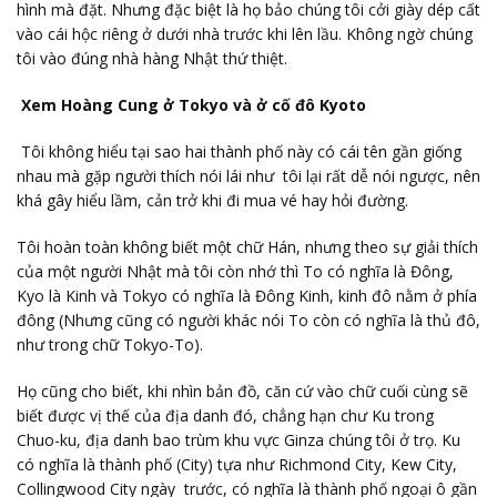
hình mà đặt. Nhưng đặc biệt là họ bảo chúng tôi cởi giày dép cất
vào cái hộc riêng ở dưới nhà trước khi lên lầu. Không ngờ chúng
tôi vào đúng nhà hàng Nhật thứ thiệt.
Xem Hoàng Cung ở Tokyo và ở cố đô Kyoto
Tôi không hiểu tại sao hai thành phố này có cái tên gần giống
nhau mà gặp người thích nói lái như tôi lại rất dễ nói ngược, nên
khá gây hiểu lầm, cản trở khi đi mua vé hay hỏi đường.
Tôi hoàn toàn không biết một chữ Hán, nhưng theo sự giải thích
của một người Nhật mà tôi còn nhớ thì To có nghĩa là Đông,
Kyo là Kinh và Tokyo có nghĩa là Đông Kinh, kinh đô nằm ở phía
đông (Nhưng cũng có người khác nói To còn có nghĩa là thủ đô,
như trong chữ Tokyo-To).
Họ cũng cho biết, khi nhìn bản đồ, căn cứ vào chữ cuối cùng sẽ
biết được vị thế của địa danh đó, chẳng hạn chư Ku trong
Chuo-ku, địa danh bao trùm khu vực Ginza chúng tôi ở trọ. Ku
có nghĩa là thành phố (City) tựa như Richmond City, Kew City,
Collingwood City ngày trước, có nghĩa là thành phố ngoại ô gần