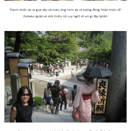
Thành khẩn vái và giựt dây vải (trái), ông nhìn bà sờ tượng đồng “thần thích vỗ”
Daikoku (giữa) và một thiếu nữ suy nghĩ sẽ xin gì đây (phải).