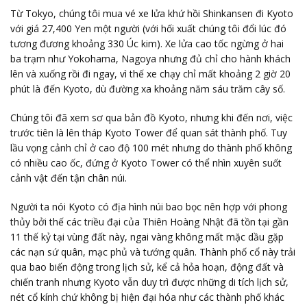
Từ Tokyo, chúng tôi mua vé xe lửa khứ hồi Shinkansen đi Kyoto
với giá 27,400 Yen một người (với hối xuất chúng tôi đổi lúc đó
tương đương khoảng 330 Úc kim). Xe lửa cao tốc ngừng ở hai
ba trạm như Yokohama, Nagoya nhưng đủ chỉ cho hành khách
lên và xuống rồi đi ngay, vì thế xe chạy chỉ mất khoảng 2 giờ 20
phút là đến Kyoto, dù đường xa khoảng năm sáu trăm cây số.
Chúng tôi đã xem sơ qua bản đồ Kyoto, nhưng khi đến nơi, việc
trước tiên là lên tháp Kyoto Tower để quan sát thành phố. Tuy
lầu vọng cảnh chỉ ở cao độ 100 mét nhưng do thành phố không
có nhiều cao ốc, đứng ở Kyoto Tower có thể nhìn xuyên suốt
cảnh vật đến tận chân núi.
Người ta nói Kyoto có địa hình núi bao bọc nên hợp với phong
thủy bởi thế các triều đại của Thiên Hoàng Nhật đã tồn tại gần
11 thế kỷ tại vùng đất này, ngai vàng không mất mặc dầu gặp
các nạn sứ quân, mạc phủ và tướng quân. Thành phố cổ này trải
qua bao biến động trong lịch sử, kể cả hỏa hoạn, động đất và
chiến tranh nhưng Kyoto vẫn duy trì được những di tích lịch sử,
nét cổ kính chứ không bị hiện đại hóa như các thành phố khác