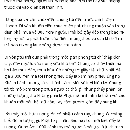
thánh mà những người khi hành lễ phải rửa tay hay súc miệng
trước khi vào điện bái thần linh.
Băng qua vài căn chùa/đền chúng tôi đến trước chính điện
Hondo. Đi vào khuôn viên chùa miễn phí, nhưng muốn vào trong
điện phải mua vé 300 Yen/ người. Phải bỏ giày dép trong bao ni-
lông người ta phát trước của điện, mang theo và sau khi trở ra
trả bao ni-lông lại.
Không được chụp ảnh.
Đi vòng từ trái qua phải trong một gian phòng tối chỉ thắp đèn
cầy, đầy người, vừa nóng vừa khó thở. Chúng tôi thấy thiên hạ
bỏ tiền mua đèn, mua bùa. Có những tờ giấy viết chữ Nhật đề
giá 3,000 Yen mà tôi không hiểu đấy là xăm hay phiếu ủng hộ.
Khách hành hương tỏ ra thành tâm. Một số ít vì hiếu kỳ. Chúng
tôi tò mò xem trong chùa người ta thờ gì, nhưng thấy phần lớn
những tượng thờ không phải là Phật mà hình như là thần với các
khuôn mặt hầu hết dữ dằn, tay cầm gươm giáo đầy hung khí.
Rồi thấy một bức tượng lớn có nhiều cánh tay, chúng tôi chẳng
biết đó là tượng gì, Phật hay Thần. Sau này tôi mới biết đấy là
tượng Quan Âm 1000 cánh tay mà người Nhật gọi là Juichimen