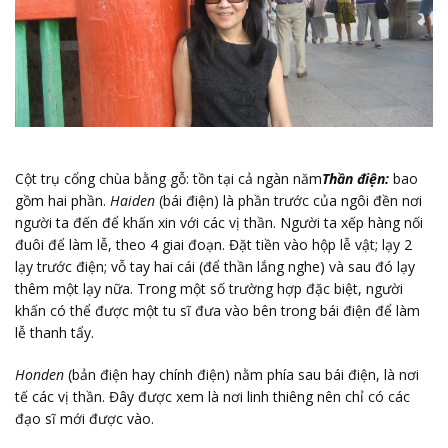
Cột trụ cổng chùa bằng gỗ: tồn tại cả ngàn năm
Thần điện:
bao
gồm hai phần.
Haiden
(bái điện) là phần trước của ngôi đền nơi
người ta đến để khấn xin với các vị thần. Người ta xếp hàng nối
đuôi để làm lễ, theo 4 giai đoạn. Đặt tiền vào hộp lễ vật; lạy 2
lạy trước điện; vỗ tay hai cái (để thần lắng nghe) và sau đó lạy
thêm một lạy nữa. Trong một số trường hợp đặc biệt, người
khấn có thể được một tu sĩ đưa vào bên trong bái điện để làm
lễ thanh tẩy.
Honden
(bản điện hay chính điện) nằm phía sau bái điện, là nơi
tế các vị thần. Đây được xem là nơi linh thiêng nên chỉ có các
đạo sĩ mới được vào.