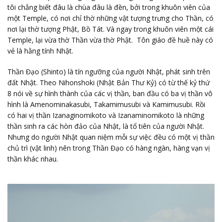
tôi chẳng biết đâu là chùa đâu là đền, bởi trong khuôn viên của
một Temple, có nơi chỉ thờ những vật tượng trưng cho Thần, có
nơi lại thờ tượng Phật, Bồ Tát. Và ngay trong khuôn viên một cái
Temple, lại vừa thờ Thần vừa thờ Phật. Tôn giáo đề huề này có
vẻ là hằng tính Nhật.
Thần Đạo (Shinto) là tín ngưỡng của người Nhật, phát sinh trên
đất Nhật. Theo Nihonshoki (Nhật Bản Thư Kỷ) có từ thế kỷ thứ
8 nói về sự hình thành của các vị thần, ban đầu có ba vị thần vô
hình là Amenominakasubi, Takamimusubi và Kamimusubi. Rồi
có hai vị thần Izanaginomikoto và Izanaminomikoto là những
thần sinh ra các hòn đảo của Nhật, là tổ tiên của người Nhật.
Nhưng do người Nhật quan niệm mỗi sự việc đều có một vị thần
chủ trì (vật linh) nên trong Thần Đạo có hàng ngàn, hàng vạn vị
thần khác nhau.