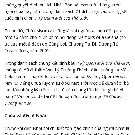
chóng quyết định du lịch Nhật Bản bởi hơn một tháng trước
ngôi chùa này nằm trong danh sách 21 di tích lọt vào chung kết
cuộc bình chọn
7 Kỳ Quan Mới của Thế Giới
.
Trước đó, Chùa Kiyomizu cũng là nơi người ta chọn để quay
một số cảnh cho cuốn phim nổi tiếng Memoirs of a Geisha (hồi
ức của một ả đào) do Củng Lợi, Chương Tử Di, Dương Tử
Quỳnh đóng năm 2005.
Trong danh sách chung kết bình bầu
7 Kỳ Quan Mới của Thế Giới
,
chúng tôi đã đi thăm Vạn Lý Trường Thành, đấu trường La Mã
Colosseum, Tháp Eiffel và nhà hát con sò Sydney Opera House.
Nay, đi viếng Chùa Kiyomizu ở xứ Mặt Trời Mọc để đưa vào “bộ
sưu tập những kỷ niệm du lịch” của chúng tôi thì còn gì thú vị
bằng? Và còn có đề tài để hầu bạn đọc trong mục
Kể Chuyện
Đường Xa
nữa.
Chùa và đền ở Nhật
Trước khi đến Nhật tôi chỉ biết tôn giáo chính của người Nhật là
Thần Đạo. Và cũng nghe nói Phật Giáo là tôn giáo lớn ở xứ Phù