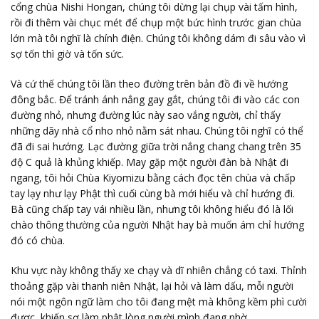
cổng chùa Nishi Hongan, chúng tôi dừng lại chụp vài tấm hình,
rồi đi thêm vài chục mét để chụp một bức hình trước gian chùa
lớn mà tôi nghĩ là chính điện. Chúng tôi không dám đi sâu vào vì
sợ tốn thì giờ và tốn sức.
Và cứ thế chúng tôi lần theo đường trên bản đồ đi về hướng
đông bắc. Để tránh ánh nắng gay gắt, chúng tôi đi vào các con
đường nhỏ, nhưng đường lúc này sao vắng người, chỉ thấy
những dãy nhà cổ nho nhỏ nằm sát nhau. Chúng tôi nghĩ có thể
đã đi sai hướng. Lạc đường giữa trời nắng chang chang trên 35
độ C quả là khủng khiếp. May gặp một người đàn bà Nhật đi
ngang, tôi hỏi Chùa Kiyomizu bằng cách đọc tên chùa và chấp
tay lạy như lạy Phật thì cuối cùng bà mới hiểu và chỉ hướng đi.
Bà cũng chấp tay vái nhiều lần, nhưng tôi không hiểu đó là lối
chào thông thường của người Nhật hay bà muốn ám chỉ hướng
đó có chùa.
Khu vực này không thấy xe chạy và dĩ nhiên chẳng có taxi. Thỉnh
thoảng gặp vài thanh niên Nhật, lại hỏi và làm dấu, mỗi người
nói một ngôn ngữ làm cho tôi đang mệt mà không kềm phì cười
được, khiến sợ làm phật lòng người mình đang nhờ.