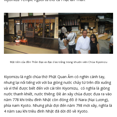
Mặt tiền của đền Thần Đạo và đạo sĩ áo trắng trong khuôn viên Chùa Kiyomizu
Kiyomizu là ngôi chùa thờ Phật Quan Âm có nghìn cánh tay,
nhưng lại nổi tiếng với với ba giòng nước chảy từ trên đồi xuống
và vì thế được biết đến với cái tên Kiyomizu, có nghĩa là giòng
nước thanh khiết, nước thiêng. Đề án xây chùa được đưa ra vào
năm 778 khi triều đình Nhật còn đóng đô ở Nara (Nại Lương),
phía nam Kyoto. Nhưng phải đợi đến năm 798 mới xây, nghĩa là
4 năm sau khi triều đình Nhật đã dời đô về Kyoto.