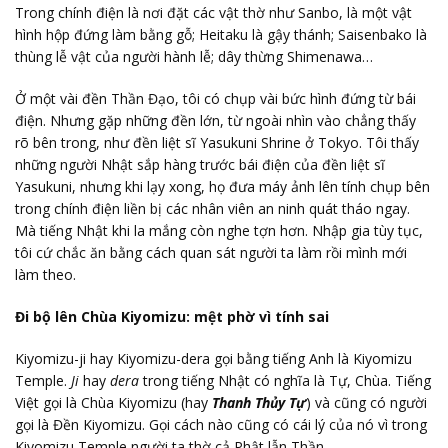
Trong chính điện là nơi đặt các vật thờ như Sanbo, là một vật
hình hộp đứng làm bằng gỗ; Heitaku là gậy thánh; Saisenbako là
thùng lễ vật của người hành lễ; dây thừng Shimenawa…
Ở một vài đền Thần Đạo, tôi có chụp vài bức hình đứng từ bái
điện. Nhưng gặp những đền lớn, từ ngoài nhìn vào chẳng thấy
rõ bên trong, như đền liệt sĩ Yasukuni Shrine ở Tokyo. Tôi thấy
những người Nhật sắp hàng trước bái điện của đền liệt sĩ
Yasukuni, nhưng khi lạy xong, họ đưa máy ảnh lên tính chụp bên
trong chính điện liền bị các nhân viên an ninh quát tháo ngay.
Mà tiếng Nhật khi la mắng còn nghe tợn hơn. Nhập gia tùy tục,
tôi cứ chắc ăn bằng cách quan sát người ta làm rồi mình mới
làm theo.
Đi bộ lên Chùa Kiyomizu: mệt phờ vì tính sai
Kiyomizu-ji hay Kiyomizu-dera gọi bằng tiếng Anh là Kiyomizu
Temple.
Ji
hay
dera
trong tiếng Nhật có nghĩa là Tự, Chùa. Tiếng
Việt gọi là Chùa Kiyomizu (hay
Thanh Thủy Tự
) và cũng có người
gọi là Đền Kiyomizu. Gọi cách nào cũng có cái lý của nó vì trong
Kiyomizu Temple người ta thờ cả Phật lẫn Thần.