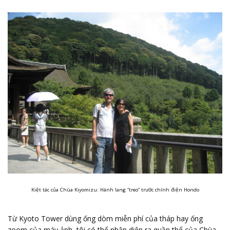
Kiệt tác của Chùa Kiyomizu: Hành lang “treo” trước chính điện Hondo
Từ Kyoto Tower dùng ống dòm miễn phí của tháp hay ống
zoom của máy ảnh, tôi có thể nhận diện ra quần thể của Chùa