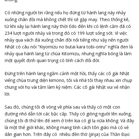
Có những người tin rằng nếu họ đứng từ hành lang này nhảy
xuống chân đồi mà không chết thì sẽ gặp may. Theo thống kê,
từ khi xây lại hành lang này thời Edo đến khi có lệnh cấm đã có
234 lượt người nhảy và trong đó có 199 lượt sống sót. Vì việc
nhảy qua vách đá xuống chân đồi nổi tiếng như vậy nên người
Nhật có câu nói “Kiyomizu no butai kara tobi-oriru” nghĩa đen là
nhảy qua hành lang từ chùa Kitomizu, nhưng nghĩa bóng là làm
một quyết định quan trọng có tính cách đổi đời.
Đứng trên hành lang ngắm cảnh một hồi, thấy các cô gái Nhật
viếng chùa trưng diện kimono, tôi và nhà tôi thay nhau xin chụp
chung với họ vài tấm làm kỷ niệm. Các cô gái Nhật vui vẻ nhận
lời.
Sau đó, chúng tôi đi vòng về phía sau và thấy có một con
đường nhỏ dẫn tới các bậc cấp. Thấy có giòng
người lên xuống,
chúng tôi đi thử lên để xem ở trên kia có gì lạ nữa không. Và đây
là một thế giới khác, không mang tính cách tôn giáo mà có vẻ
dân gian hơn. Trên đây có nhiều đền thờ (jinja) của Thần Đạo