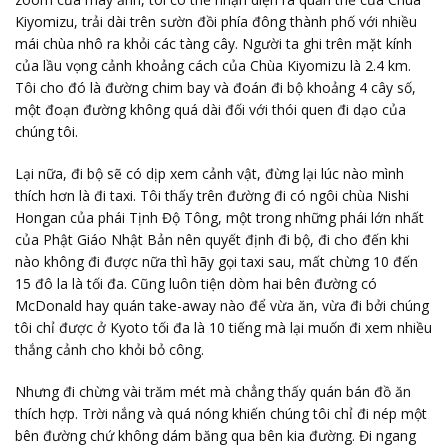
Kiyomizu, trải dài trên sườn đồi phía đông thành phố với nhiều
mái chùa nhô ra khỏi các tàng cây. Người ta ghi trên mặt kính
của lầu vọng cảnh khoảng cách của Chùa Kiyomizu là 2.4 km.
Tôi cho đó là đường chim bay và đoán đi bộ khoảng 4 cây số,
một đoạn đường không quá dài đối với thói quen đi dạo của
chúng tôi.
Lại nữa, đi bộ sẽ có dịp xem cảnh vật, đừng lại lúc nào mình
thích hơn là đi taxi. Tôi thấy trên đường đi có ngôi chùa Nishi
Hongan của phái Tịnh Độ Tông, một trong những phái lớn nhất
của Phật Giáo Nhật Bản nên quyết định đi bộ, đi cho đến khi
nào không đi được nữa thì hãy gọi taxi sau, mất chừng 10 đến
15 đô la là tối đa. Cũng luôn tiện dòm hai bên đường có
McDonald hay quán take-away nào để vừa ăn, vừa đi bởi chúng
tôi chỉ được ở Kyoto tối đa là 10 tiếng mà lại muốn đi xem nhiều
thắng cảnh cho khỏi bỏ công.
Nhưng đi chừng vài trăm mét mà chẳng thấy quán bán đồ ăn
thích hợp. Trời nắng và quá nóng khiến chúng tôi chỉ đi nép một
bên đường chứ không dám băng qua bên kia đường. Đi ngang