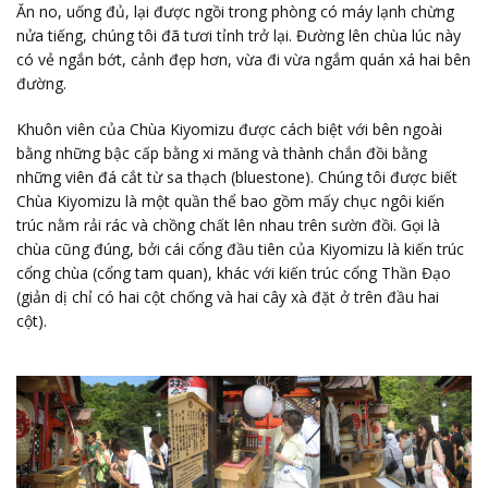
Ăn no, uống đủ, lại được ngồi trong phòng có máy lạnh chừng
nửa tiếng, chúng tôi đã tươi tỉnh trở lại. Đường lên chùa lúc này
có vẻ ngắn bớt, cảnh đẹp hơn, vừa đi vừa ngắm quán xá hai bên
đường.
Khuôn viên của Chùa Kiyomizu được cách biệt với bên ngoài
bằng những bậc cấp bằng xi măng và thành chắn đồi bằng
những viên đá cắt từ sa thạch (bluestone). Chúng tôi được biết
Chùa Kiyomizu là một quần thể bao gồm mấy chục ngôi kiến
trúc nằm rải rác và chồng chất lên nhau trên sườn đồi. Gọi là
chùa cũng đúng, bởi cái cổng đầu tiên của Kiyomizu là kiến trúc
cổng chùa (cổng tam quan), khác với kiến trúc cổng Thần Đạo
(giản dị chỉ có hai cột chống và hai cây xà đặt ở trên đầu hai
cột).