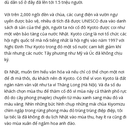
dù dân số ở đây đã lên tới 1.5 triệu người.
Với trên 2,000 ngôi đền và chùa, các cung điện và vườn ngự
uyển được bảo vệ, nhiều di tích đã được UNESCO đưa vào danh
sách di sản của thế giới, người ta nói cố đô Kyoto được coi như
một viện bảo tàng của nước Nhật. Kyoto cũng là nơi tổ chức các
hội nghị quốc tế mà nổi tiếng nhất là hội nghị vào năm 1997 với
Nghị Định Thư Kyoto trong đó một số nước cam kết giảm khí
thải nhưng các nước Tây phương như Mỹ và Úc đã không chịu
ký.
Đi Nhật, muốn tìm hiểu văn hóa và nếu chỉ có thể chọn một nơi
để đi mà thôi, du khách nên đi Kyoto. Có thể ví von Kyoto là đất
ngàn năm văn vật như ta ví Thăng Long (Hà Nội). Và đa số du
khách chọn mùa thu để thăm cố đô vì mùa này cả thành phố rực
đỏ do cây phong (maple) chuyển từ màu xanh sang màu đỏ và
màu vàng. Nhìn những bức hình chụp những mái chùa Kiyomizu
chìm ngập trong rừng phong màu đỏ trùng trùng điệp điệp, tôi
lại tiếc là đã không đi du lịch Nhật vào mùa thu, hay ít ra cũng đi
vào mùa xuân để ngắm hoa anh đào.