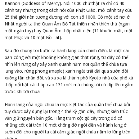
Kannon (Goddess of Mercy). Nói 1000 chứ thật ra chỉ có 40
cánh tay nhưng trong cách nói của Phật Giáo, mỗi cánh tay cứu
25 thế giới nên tương đương với con số 1000. Có một số nơi ở
Nhật người ta thờ Quan Âm Bồ Tát thiên nhãn thiên thủ (ngàn
mắt ngàn tay) hay Quan Âm thập nhất diện (11 khuôn mặt, một
mặt Phật và 10 mặt Bồ Tát).
Sau đó chúng tôi bước ra hành lang của chính điện, là một cái
ban-công với một khoảng không gian thật rộng, từ đây có thể
nhìn lên rừng cây xây xanh quanh năm nơi quần thể chùa tựa
lưng vào, rừng phong (maple) xanh ngát trải dài qua sườn đồi
xuống tận chân đồi, và xa xa là thành phố Kyoto nhà cửa phố xá
thấp nổi bật cái tháp cao 131 mét mà chúng tôi có dịp lên ngắm
trước khi tới chùa.
Hành lang của ngôi chùa là một kiệt tác của quần thể chùa bởi
tuy được xây dựng lại trong 4 thế kỷ gần đây, nhưng kiến trúc
vẫn giữ nguyên bản gốc. Hàng trăm cột gỗ cây trong đó có
những cột dài trên 10 mét chống đỡ ngôi đền và hành lang ở
sườn đồi cho người ta cái cảm giác ngôi chùa nằm lơ lững trên
không.