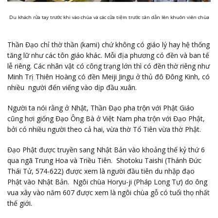
Du khách rửa tay trước khi vào chùa và các cửa tiệm trước sân dẫn lên khuôn viên chùa
Thần Đạo chỉ thờ thần (kami) chứ không có giáo lý hay hệ thống
tăng lữ như các tôn giáo khác. Mỗi địa phương có đền và ban tế
lễ riêng. Các nhân vật có công trạng lớn thì có đền thờ riêng như
Minh Trị Thiên Hoàng có đền Meiji Jingu ở thủ đô Đông Kinh, có
nhiều người đến viếng vào dịp đầu xuân.
Người ta nói rằng ở Nhật, Thần Đạo pha trộn với Phật Giáo
cũng hơi giống Đạo Ông Bà ở Việt Nam pha trộn với Đạo Phật,
bởi có nhiều người theo cả hai, vừa thờ Tổ Tiên vừa thờ Phật.
Đạo Phật được truyền sang Nhật Bản vào khoảng thế kỷ thứ 6
qua ngã Trung Hoa và Triều Tiên. Shotoku Taishi (Thánh Đức
Thái Tử, 574-622) được xem là người đầu tiên du nhập đạo
Phật vào Nhật Bản. Ngôi chùa Horyu-ji (Pháp Long Tự) do ông
vua xây vào năm 607 được xem là ngôi chùa gỗ có tuổi thọ nhất
thế giới.