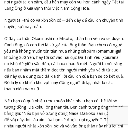
nơi người ta xin xăm, cầu hên may còn vui hơn cảnh ngày Tết tại
Lăng Ông ở Gia Định thời Việt Nam Cộng Hòa.
Người ta –trẻ có và xồn xồn có—đến đây để cầu xin chuyện tình
duyên, sự may mắn.
Ở đây có thần Okuninushi no Mikoto, thần tình yêu và se duyên.
Cạnh ông, có con thỏ là sứ giả của ông thần. Bạn chưa có người
yêu mà không muốn tốn tiền mua những cái xăm (omamuri)giá
khoảng 200 Yen, hãy tới sờ vào hai cục Đá Tình Yêu (koiuranai
no ishi) để giữa sân đền, cách xa nhau 6 mét. Người ta nói rằng
nếu bạn nhắm mắt thầm đọc tên người mình yêu và đi từ cục
đá này qua đụng cục đá kia thì lời cầu xin của bạn sẽ có kết quả.
Đó là lý do khiến khu vực này đông người đi lại, nhất là các
thanh niên nam nữ.
Nếu bạn có quá nhiều ước muốn khác nhau bạn có thể tới sờ
tượng đồng Daikoku, ông thần tài. Bên cạnh tượng ông thần có
bảng ghi: “Nếu bạn vỗ tượng đồng Nade-Daikoku-san (Daikoku
để vỗ) này, lời cầu xin của bạn sẽ được toại nguyện.” Tôi thấy
nhiều người Nhật xồn xồn sờ và vỗ vào ông thần này như lời chỉ