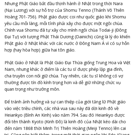
Nhưng Phật Giáo bắt đầu thịnh hành ở Nhật trong thời Nara
(Nại Lương) với sự hỗ trợ của Shomu Tenno (Thánh Võ Thiên
Hoàng 701-756). Phật giáo được coi như quốc giáo khi Shomu
yêu cầu mỗi làng, mỗi tỉnh phải xây cho được một ngôi chùa.
Chính vua Shomu đã tự xây cho mình ngôi chùa Todai-ji (Đông
Đại Tự) với tượng Phật Thái Dương (Dainichi) cũng là lý do khiến
Phật giáo ở Nhật khác với các nước ở Đông Nam Á vì có sự hỗn
hợp (hay hòa hợp) giữa hai tôn giáo.
Phật Giáo ở Nhật là Phật Giáo Đại Thừa giống Trung Hoa và Việt
Nam, nhưng khác ở điểm là các tu sĩ được phép lập gia đình,
cha truyền con nối giữ chùa. Tuy nhiên, các tu sĩ không có vợ
thường được tín đồ kính trọng hơn và dễ giữ những chức vụ
quan trọng như trưởng môn.
Để tránh ảnh hưởng và sự can thiệp của giới tăng lữ Phật giáo
vào việc triều chính, các nhà vua sau này đã dời kinh đô về
Heiankyo (Bình An Kinh) vào năm 794. Sau đó Heiankyo được
đổi tên thành Kyoto (Kinh Đô) là kinh đô của Nhật kéo dài cho
đến năm 1868 thời Minh Trị Thiên Hoàng (Meiji Tenno) lên cai
trị. Cũng nên biết thêm, trong một thời gian ngắn khi Edo (Giang