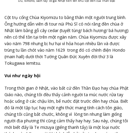
Dù, kimono, xách tay: cô gái Nhật tiến lên khu vực đền của Thần Đạo
Cột trụ cổng Chùa Kiyomizu to bằng thân một người trung bình.
Ông hướng dẫn viên đi tour núi Phú Sĩ có nói rằng đền chùa ở
Nhật làm bằng gỗ cây cedar (tuyết tùng/ bách hương/ bá hương)
nên có thể tồn tại trên một ngàn năm. Chùa Kiyomizu được xây
vào năm 798 nhưng bị hư hại vì hỏa hoạn nhiều lần và được
trùng tu lần chót vào năm 1629 trong đó có chính điện Hondo
(main hall) dưới thời Tướng Quân Đức Xuyên đời thứ 3 là
Tokugawa Iemitsu.
Vui như ngày hội
Trong thời gian ở Nhật, vào bất cứ đền Thần Đạo hay chùa Phật
Giáo nào, chúng tôi đều thấy cảnh người ta múc nước rửa tay
hoặc uống ở các chậu lớn, bể nước đặt trước đền hay chùa. Biết
đó là một tập tục hay một nghi thức mang tính cách tôn giáo,
chúng tôi cũng bắt chước, không vì lòng tin nhưng làm giống
người địa phương thì cũng cảm thấy hay hay. Sau này, chúng tôi
mới biết đấy là Te mizuya (giếng thanh tẩy) là một loại nước