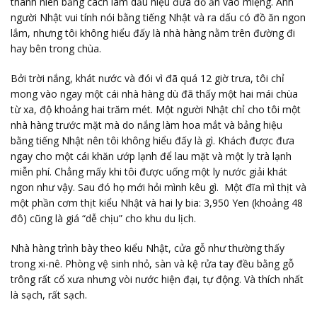
thanh niên bằng cách làm dấu hiệu đưa đồ ăn vào miệng. Anh
người Nhật vui tính nói bằng tiếng Nhật và ra dấu có đồ ăn ngon
lắm, nhưng tôi không hiểu đấy là nhà hàng nằm trên đường đi
hay bên trong chùa.
Bởi trời nắng, khát nước và đói vì đã quá 12 giờ trưa, tôi chỉ
mong vào ngay một cái nhà hàng dù đã thấy một hai mái chùa
từ xa, độ khoảng hai trăm mét. Một người Nhật chỉ cho tôi một
nhà hàng trước mặt mà do nắng làm hoa mắt và bảng hiệu
bằng tiếng Nhật nên tôi không hiểu đấy là gì. Khách được đưa
ngay cho một cái khăn ướp lạnh để lau mặt và một ly trà lạnh
miễn phí. Chẳng mấy khi tôi được uống một ly nước giải khát
ngon như vậy. Sau đó họ mới hỏi mình kêu gì. Một đĩa mì thịt và
một phần cơm thịt kiểu Nhật và hai ly bia: 3,950 Yen (khoảng 48
đô) cũng là giá “dễ chịu” cho khu du lịch.
Nhà hàng trình bày theo kiểu Nhật, cửa gỗ như thường thấy
trong xi-nê. Phòng vệ sinh nhỏ, sàn và kệ rửa tay đều bằng gỗ
trông rất cổ xưa nhưng vòi nước hiện đại, tự động. Và thích nhất
là sạch, rất sạch.