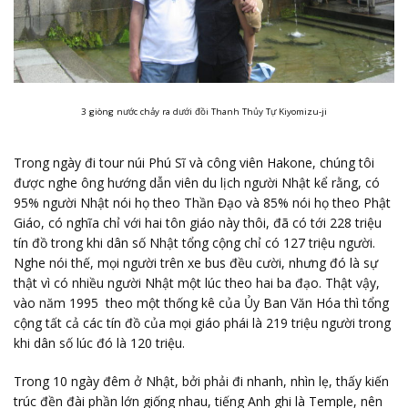
3 giòng nước chảy ra dưới đồi Thanh Thủy Tự Kiyomizu-ji
Trong ngày đi tour núi Phú Sĩ và công viên Hakone, chúng tôi
được nghe ông hướng dẫn viên du lịch người Nhật kể rằng, có
95% người Nhật nói họ theo Thần Đạo và 85% nói họ theo Phật
Giáo, có nghĩa chỉ với hai tôn giáo này thôi, đã có tới 228 triệu
tín đồ trong khi dân số Nhật tổng cộng chỉ có 127 triệu người.
Nghe nói thế, mọi người trên xe bus đều cười, nhưng đó là sự
thật vì có nhiều người Nhật một lúc theo hai ba đạo. Thật vậy,
vào năm 1995 theo một thống kê của Ủy Ban Văn Hóa thì tổng
cộng tất cả các tín đồ của mọi giáo phái là 219 triệu người trong
khi dân số lúc đó là 120 triệu.
Trong 10 ngày đêm ở Nhật, bởi phải đi nhanh, nhìn lẹ, thấy kiến
trúc đền đài phần lớn giống nhau, tiếng Anh ghi là Temple, nên