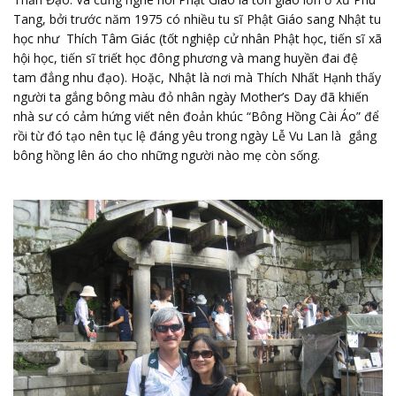
Tang, bởi trước năm 1975 có nhiều tu sĩ Phật Giáo sang Nhật tu
học như Thích Tâm Giác (tốt nghiệp cử nhân Phật học, tiến sĩ xã
hội học, tiến sĩ triết học đông phương và mang huyền đai đệ
tam đẳng nhu đạo). Hoặc, Nhật là nơi mà Thích Nhất Hạnh thấy
người ta gắng bông màu đỏ nhân ngày Mother’s Day đã khiến
nhà sư có cảm hứng viết nên đoản khúc “Bông Hồng Cài Áo” để
rồi từ đó tạo nên tục lệ đáng yêu trong ngày Lễ Vu Lan là gắng
bông hồng lên áo cho những người nào mẹ còn sống.