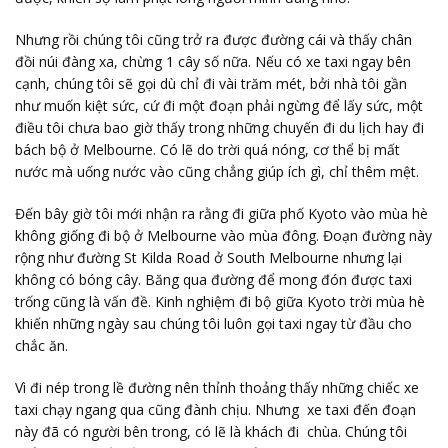
Nhưng rồi chúng tôi cũng trở ra được đường cái và thấy chân
đồi núi đàng xa, chừng 1 cây số nữa. Nếu có xe taxi ngay bên
cạnh, chúng tôi sẽ gọi dù chỉ đi vài trăm mét, bởi nhà tôi gần
như muốn kiệt sức, cứ đi một đoạn phải ngừng để lấy sức, một
điều tôi chưa bao giờ thấy trong những chuyến đi du lịch hay đi
bách bộ ở Melbourne. Có lẽ do trời quá nóng, cơ thể bị mất
nước mà uống nước vào cũng chẳng giúp ích gì, chỉ thêm mệt.
Đến bây giờ tôi mới nhận ra rằng đi giữa phố Kyoto vào mùa hè
không giống đi bộ ở Melbourne vào mùa đông. Đoạn đường này
rộng như đường St Kilda Road ở South Melbourne nhưng lại
không có bóng cây. Băng qua đường để mong đón được taxi
trống cũng là vấn đề. Kinh nghiệm đi bộ giữa Kyoto trời mùa hè
khiến những ngày sau chúng tôi luôn gọi taxi ngay từ đầu cho
chắc ăn.
Vì đi nép trong lề đường nên thỉnh thoảng thấy những chiếc xe
taxi chạy ngang qua cũng đành chịu. Nhưng xe taxi đến đoạn
này đã có người bên trong, có lẽ là khách đi chùa. Chúng tôi