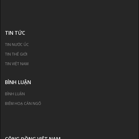
TIN TỨC
TIN NƯỚC ÚC
TIN THẾ GIỚI
TIN VIỆT NAM
BÌNH LUẬN
BÌNH LUẬN
BIẾM HOẠ CÁN NGỐ
CỘNG ĐỒNG VIỆT NAM