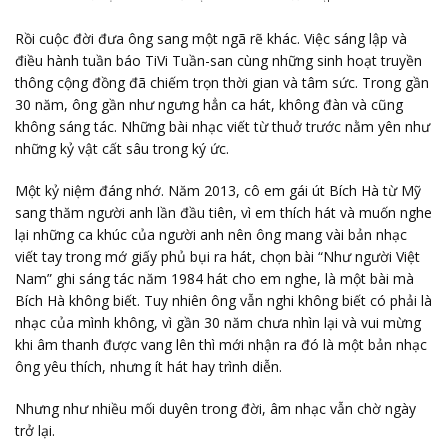
Rồi cuộc đời đưa ông sang một ngã rẽ khác. Việc sáng lập và
điều hành tuần báo TiVi Tuần-san cùng những sinh hoạt truyền
thông cộng đồng đã chiếm trọn thời gian và tâm sức. Trong gần
30 năm, ông gần như ngưng hẳn ca hát, không đàn và cũng
không sáng tác. Những bài nhạc viết từ thuở trước nằm yên như
những kỷ vật cất sâu trong ký ức.
Một kỷ niệm đáng nhớ. Năm 2013, cô em gái út Bích Hà từ Mỹ
sang thăm người anh lần đầu tiên, vì em thích hát và muốn nghe
lại những ca khúc của người anh nên ông mang vài bản nhạc
viết tay trong mớ giấy phủ bụi ra hát, chọn bài “Như người Việt
Nam” ghi sáng tác năm 1984 hát cho em nghe, là một bài mà
Bích Hà không biết. Tuy nhiên ông vẫn nghi không biết có phải là
nhạc của mình không, vì gần 30 năm chưa nhìn lại và vui mừng
khi âm thanh được vang lên thì mới nhận ra đó là một bản nhạc
ông yêu thích, nhưng ít hát hay trình diễn.
Nhưng như nhiều mối duyên trong đời, âm nhạc vẫn chờ ngày
trở lại.