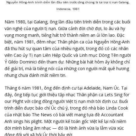
Nguyễn Hồng-Anh trình diễn lần đầu tiên trước công chúng là tại trại tị nạn Galang,
Indonesia, 1981
Năm 1980, tại Galang, ông lần đầu tiên trình diễn trong các buổi
văn nghệ của người tị nạn. Giữa cảnh đời chờ đợi, lo âu và hy
vọng mong manh, tiếng hát trở thành niềm an ủi lớn lao. Đặc
biệt, năm 1981, đêm nhạc Thân phận ca của Nguyễn Hồng-Anh
đã thu hút sự quan tâm của nhiều người, trong đó có các nhân
viên Cao ủy Tị nạn Liên Hiệp Quốc và Linh mục Dòng Tên người
Ý Gildo Dominici đến tham dự. Những bài hát hôm ấy không chỉ
để giải trí, mà là tiếng nói của những con người mất quê hương
nhưng chưa đánh mất niềm tin.
Tháng 6 năm 1981, ông đến định cư tại Adelaide, Nam Úc. Tại
đây, ông tiếp tục giới thiệu tập nhạc Thân phận ca Lets Sing for
our Plight với cộng đồng người Việt tị nạn mới tới định cư. Buổi
trình diễn được báo chí Úc chú ý, trong đó nhà báo Linda Cook
của nhật báo The News có bài viết mang tựa đề Accountant
Anh sings his plight. Một người kế toán gốc Việt kể lại nỗi niềm
đời mình bằng âm nhạc — đó là hình ảnh vừa lạ lẫm vừa xúc
động đối với xã hội Úc thời bấy giờ.