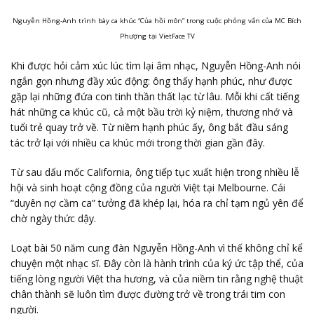
Nguyễn Hồng-Anh trình bày ca khúc “Của hồi môn” trong cuộc phỏng vấn của MC Bích
Phượng tại VietFace TV
Khi được hỏi cảm xúc lúc tìm lại âm nhạc, Nguyễn Hồng-Anh nói
ngắn gọn nhưng đầy xúc động: ông thấy hạnh phúc, như được
gặp lại những đứa con tinh thần thất lạc từ lâu. Mỗi khi cất tiếng
hát những ca khúc cũ, cả một bầu trời kỷ niệm, thương nhớ và
tuổi trẻ quay trở về. Từ niềm hạnh phúc ấy, ông bắt đầu sáng
tác trở lại với nhiều ca khúc mới trong thời gian gần đây.
Từ sau dấu mốc California, ông tiếp tục xuất hiện trong nhiều lễ
hội và sinh hoạt cộng đồng của người Việt tại Melbourne. Cái
“duyên nợ cầm ca” tưởng đã khép lại, hóa ra chỉ tạm ngủ yên để
chờ ngày thức dậy.
Loạt bài 50 năm cung đàn Nguyễn Hồng-Anh vì thế không chỉ kể
chuyện một nhạc sĩ. Đây còn là hành trình của ký ức tập thể, của
tiếng lòng người Việt tha hương, và của niềm tin rằng nghệ thuật
chân thành sẽ luôn tìm được đường trở về trong trái tim con
người.