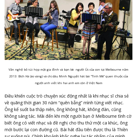
Văn nghệ bỏ túi họp mặt gia đình và bạn bè người Úc của con tại Melbourne năm
2013: Bích Hà (áo vàng) và chị dâu Minh Nguyệt hát bài “Tình Mê” quen thuộc của
người anh viết khi hai anh em còn ở Việt Nam
Điều khiến cuộc trò chuyện xúc động nhất là khi nhạc sĩ chia sẻ
về quãng thời gian 30 năm “quên bẵng” mình từng viết nhạc.
Ông kể suốt ba thập niên, ông không hát, không đàn, cũng
không sáng tác. Mãi đến khi một người bạn ở Melbourne tình cờ
biết ông có viết nhạc và đề nghị cho thu thử một ca khúc, ông
mới bước lại con đường cũ. Bài hát đầu tiên được thu là Thiền
sư xuống núi. Chính khoảnh khắc nghe lại tác phẩm của mình,