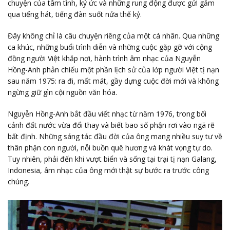
chuyện của tâm tình, ký ức và những rung động được gửi gắm
qua tiếng hát, tiếng đàn suốt nửa thế kỷ.
Đây không chỉ là câu chuyện riêng của một cá nhân. Qua những
ca khúc, những buổi trình diễn và những cuộc gặp gỡ với cộng
đồng người Việt khắp nơi, hành trình âm nhạc của Nguyễn
Hồng-Anh phản chiếu một phần lịch sử của lớp người Việt tị nạn
sau năm 1975: ra đi, mất mát, gầy dựng cuộc đời mới và không
ngừng giữ gìn cội nguồn văn hóa.
Nguyễn Hồng-Anh bắt đầu viết nhạc từ năm 1976, trong bối
cảnh đất nước vừa đổi thay và biết bao số phận rơi vào ngã rẽ
bất định. Những sáng tác đầu đời của ông mang nhiều suy tư về
thân phận con người, nỗi buồn quê hương và khát vọng tự do.
Tuy nhiên, phải đến khi vượt biển và sống tại trại tị nạn Galang,
Indonesia, âm nhạc của ông mới thật sự bước ra trước công
chúng.