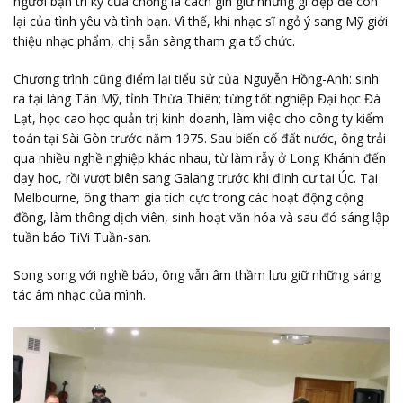
người bạn tri kỷ của chồng là cách gìn giữ những gì đẹp đẽ còn
lại của tình yêu và tình bạn. Vì thế, khi nhạc sĩ ngỏ ý sang Mỹ giới
thiệu nhạc phẩm, chị sẵn sàng tham gia tổ chức.
Chương trình cũng điểm lại tiểu sử của Nguyễn Hồng-Anh: sinh
ra tại làng Tân Mỹ, tỉnh Thừa Thiên; từng tốt nghiệp Đại học Đà
Lạt, học cao học quản trị kinh doanh, làm việc cho công ty kiểm
toán tại Sài Gòn trước năm 1975. Sau biến cố đất nước, ông trải
qua nhiều nghề nghiệp khác nhau, từ làm rẫy ở Long Khánh đến
dạy học, rồi vượt biên sang Galang trước khi định cư tại Úc. Tại
Melbourne, ông tham gia tích cực trong các hoạt động cộng
đồng, làm thông dịch viên, sinh hoạt văn hóa và sau đó sáng lập
tuần báo TiVi Tuần-san.
Song song với nghề báo, ông vẫn âm thầm lưu giữ những sáng
tác âm nhạc của mình.