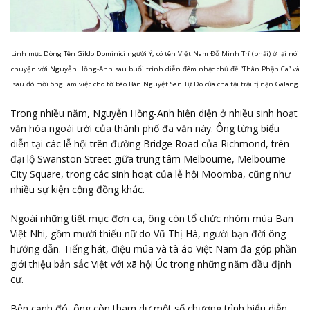
Linh mục Dòng Tên Gildo Dominici người Ý, có tên Việt Nam Đỗ Minh Trí (phải) ở lại nói
chuyện với Nguyễn Hồng-Anh sau buổi trình diễn đêm nhạc chủ đề “Thân Phận Ca” và
sau đó mời ông làm việc cho tờ báo Bán Nguyệt San Tự Do của cha tại trại tị nạn Galang
Trong nhiều năm, Nguyễn Hồng-Anh hiện diện ở nhiều sinh hoạt
văn hóa ngoài trời của thành phố đa văn này. Ông từng biểu
diễn tại các lễ hội trên đường Bridge Road của Richmond, trên
đại lộ Swanston Street giữa trung tâm Melbourne, Melbourne
City Square, trong các sinh hoạt của lễ hội Moomba, cũng như
nhiều sự kiện cộng đồng khác.
Ngoài những tiết mục đơn ca, ông còn tổ chức nhóm múa Ban
Việt Nhi, gồm mười thiếu nữ do Vũ Thị Hà, người bạn đời ông
hướng dẫn. Tiếng hát, điệu múa và tà áo Việt Nam đã góp phần
giới thiệu bản sắc Việt với xã hội Úc trong những năm đầu định
cư.
Bên cạnh đó, ông còn tham dự một số chương trình biểu diễn