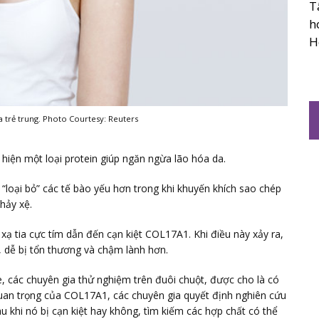
T
h
H
a trẻ trung. Photo Courtesy: Reuters
hiện một loại protein giúp ngăn ngừa lão hóa da.
“loại bỏ” các tế bào yếu hơn trong khi khuyến khích sao chép
hảy xệ.
xạ tia cực tím dẫn đến cạn kiệt COL17A1. Khi điều này xảy ra,
, dễ bị tổn thương và chậm lành hơn.
 các chuyên gia thử nghiệm trên đuôi chuột, được cho là có
quan trọng của COL17A1, các chuyên gia quyết định nghiên cứu
sau khi nó bị cạn kiệt hay không, tìm kiếm các hợp chất có thể