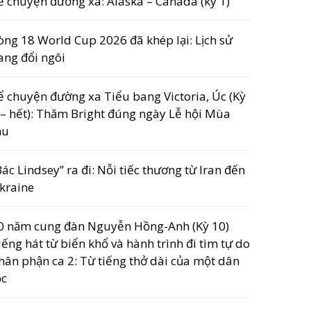
ể chuyện đường xa: Alaska – Canada (kỳ 1)
òng 18 World Cup 2026 đã khép lại: Lịch sử
ang đổi ngôi
ể chuyện đường xa Tiểu bang Victoria, Úc (Kỳ
 – hết): Thăm Bright đúng ngày Lễ hội Mùa
hu
Bác Lindsey” ra đi: Nỗi tiếc thương từ Iran đến
kraine
0 năm cung đàn Nguyễn Hồng-Anh (Kỳ 10)
iếng hát từ biển khổ và hành trình đi tìm tự do
hân phận ca 2: Từ tiếng thở dài của một dân
ộc