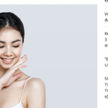
K
V
đ
K
3
t
“
U
5
T
T
t