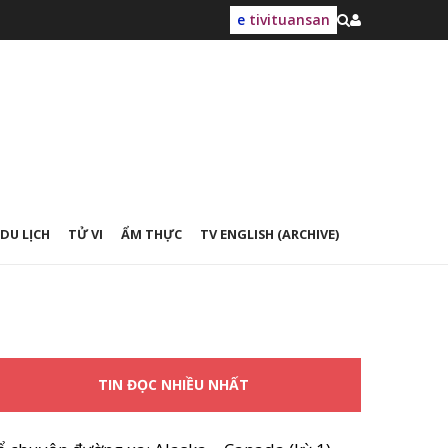
e
tivituansan
DU LỊCH
TỬ VI
ẨM THỰC
TV ENGLISH (ARCHIVE)
TIN ĐỌC NHIỀU NHẤT