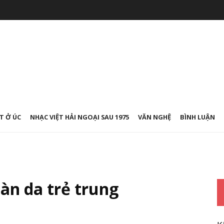
T Ở ÚC
NHẠC VIỆT HẢI NGOẠI SAU 1975
VĂN NGHỆ
BÌNH LUẬN
làn da trẻ trung