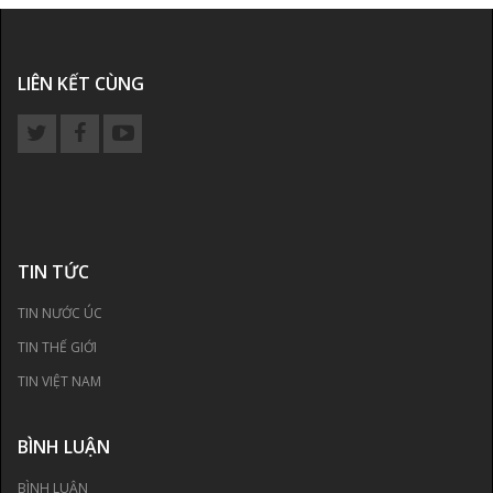
LIÊN KẾT CÙNG
TIN TỨC
TIN NƯỚC ÚC
TIN THẾ GIỚI
TIN VIỆT NAM
BÌNH LUẬN
BÌNH LUẬN