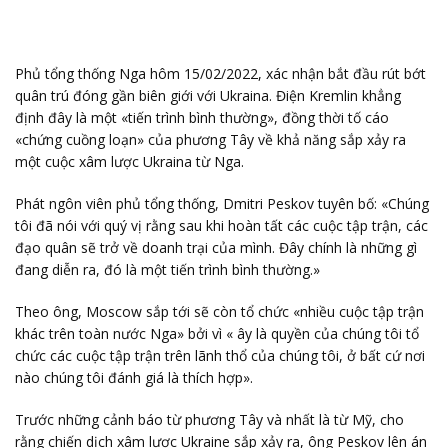
Phủ tổng thống Nga hôm 15/02/2022, xác nhận bắt đầu rút bớt
quân trú đóng gần biên giới với Ukraina. Điện Kremlin khẳng
định đây là một «tiến trình bình thường», đồng thời tố cáo
«chứng cuồng loạn» của phương Tây về khả năng sắp xảy ra
một cuộc xâm lược Ukraina từ Nga.
Phát ngôn viên phủ tổng thống, Dmitri Peskov tuyên bố: «Chúng
tôi đã nói với quý vị rằng sau khi hoàn tất các cuộc tập trận, các
đạo quân sẽ trở về doanh trại của mình. Đây chính là những gì
đang diễn ra, đó là một tiến trình bình thường.»
Theo ông, Moscow sắp tới sẽ còn tổ chức «nhiều cuộc tập trận
khác trên toàn nước Nga» bởi vì « ây là quyền của chúng tôi tổ
chức các cuộc tập trận trên lãnh thổ của chúng tôi, ở bất cứ nơi
nào chúng tôi đánh giá là thích hợp».
Trước những cảnh báo từ phương Tây và nhất là từ Mỹ, cho
rằng chiến dịch xâm lược Ukraine sắp xảy ra, ông Peskov lên án