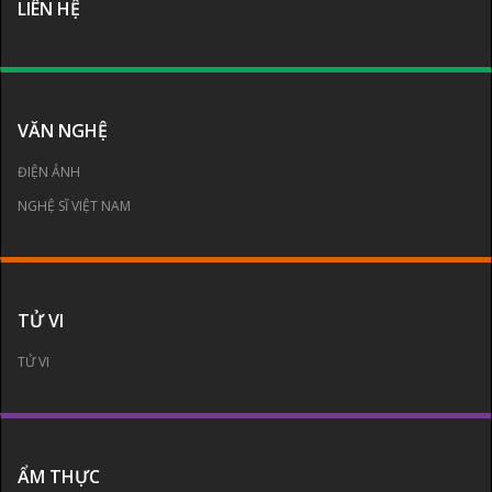
LIÊN HỆ
VĂN NGHỆ
ĐIỆN ẢNH
NGHỆ SĨ VIỆT NAM
TỬ VI
TỬ VI
ẨM THỰC