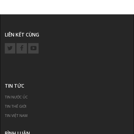
LIÊN KẾT CÙNG
TIN TỨC
TIN NƯỚC ÚC
TIN THẾ GIỚI
TIN VIỆT NAM
BÌNH LUẬN