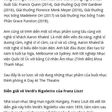
Xuất Sắc Francis Quinn (2014), Giải thưởng Quỹ DW Gardiner
(2016), Giải thưởng Florence Menk Meyer (2016), Giải thưởng
Học bổng Madeleine Orr (2017) và Giải thưởng Học bổng Toàn
Phần Grace Funston (2018).
Ann cũng sẽ trình diễn một số nhạc phẩm song tấu cùng với
nghệ sĩ khách Aaron Khaled. Là một diễn viên đa năng, nghệ sĩ
dương cầm, nghệ sĩ vĩ cầm, ca sĩ và vũ công, Aaron Khaled là
một nghệ sĩ biểu diễn toàn diện. Anh bắt đầu được đào tạo từ
năm 6 tuổi tại Nga, Melbourne và Sydney. Anh tốt nghiệp Nhạc
viện Quốc tế Úc với bằng Cử nhân Âm nhạc (Trình diễn) khoa
Thanh Nhạc.
Sau đây là sơ lược về nội dung những nhạc phẩm của buổi nhạc
thính phòng A Day At The Theatre.
Diễn giải về Verdi’s Rigoletto của Franz Liszt
Nhà soạn nhạc lãng mạn người Hungary, Franz Liszt đã viết lời
diễn giải này trên Verdi’s Rigoletto vào năm 1859, tám năm sau