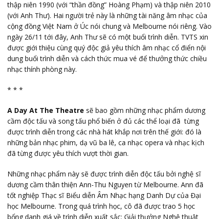
thập niên 1990 (với “thần đồng” Hoàng Phạm) và thập niên 2010
(với Anh Thư). Hai người trẻ này là những tài năng âm nhạc của
cộng đồng Việt Nam ở Úc nói chung và Melbourne nói riêng. Vào
ngày 26/11 tới đây, Anh Thư sẽ có một buổi trình diễn. TVTS xin
được giới thiệu cùng quý độc giả yêu thích âm nhạc cổ điển nội
dung buổi trình diễn và cách thức mua vé để thưởng thức chiều
nhạc thính phòng này.
* * *
A Day At The Theatre
sẽ bao gồm những nhạc phẩm dương
cầm độc tấu và song tấu phổ biến ở đủ các thể loại đã từng
được trình diễn trong các nhà hát khắp nơi trên thế giới: đó là
những bản nhạc phim, dạ vũ ba lê, ca nhạc opera và nhạc kịch
đã từng được yêu thích vượt thời gian.
Những nhạc phẩm này sẽ được trình diễn độc tấu bởi nghệ sĩ
dương cầm thân thiện Ann-Thu Nguyen từ Melbourne. Ann đã
tốt nghiệp Thạc sĩ Biểu diễn Âm Nhạc hạng Danh Dự của Đại
học Melbourne. Trong quá trình học, cô đã được trao 5 học
bổng danh giá về trình diễn xuất sắc: Giải thưởng Nghệ thuật