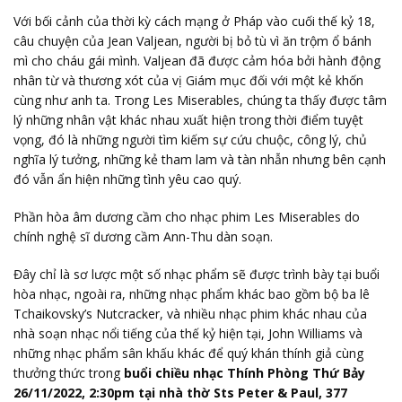
Với bối cảnh của thời kỳ cách mạng ở Pháp vào cuối thế kỷ 18,
câu chuyện của Jean Valjean, người bị bỏ tù vì ăn trộm ổ bánh
mì cho cháu gái mình. Valjean đã được cảm hóa bởi hành động
nhân từ và thương xót của vị Giám mục đối với một kẻ khốn
cùng như anh ta. Trong Les Miserables, chúng ta thấy được tâm
lý những nhân vật khác nhau xuất hiện trong thời điểm tuyệt
vọng, đó là những người tìm kiếm sự cứu chuộc, công lý, chủ
nghĩa lý tưởng, những kẻ tham lam và tàn nhẫn nhưng bên cạnh
đó vẫn ẩn hiện những tình yêu cao quý.
Phần hòa âm dương cầm cho nhạc phim Les Miserables do
chính nghệ sĩ dương cầm Ann-Thu dàn soạn.
Đây chỉ là sơ lược một số nhạc phẩm sẽ được trình bày tại buổi
hòa nhạc, ngoài ra, những nhạc phẩm khác bao gồm bộ ba lê
Tchaikovsky’s Nutcracker, và nhiều nhạc phim khác nhau của
nhà soạn nhạc nổi tiếng của thế kỷ hiện tại, John Williams và
những nhạc phẩm sân khấu khác để quý khán thính giả cùng
thưởng thức trong
buổi chiều nhạc Thính Phòng Thứ Bảy
26/11/2022, 2:30pm tại nhà thờ Sts Peter & Paul, 377