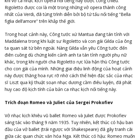
khi vở ca nhạc kịch opera nổi tiếng này được công chiếu.
Rigoletto được coi là một trong những vở opera thành công
nhất của Verdi, đã từng trình diễn bởi bộ tứ tấu nổi tiếng “Bella
figlia dell’amore” trên khắp thế giới.
Trong hoạt cảnh này, Công tước xứ Mantua đang tán tỉnh với
Maddalena trong khi luật sư Rigoletto và con gái Gilda của ông
ta quan sát từ bên ngoài. Nàng Gilda vẫn yêu Công tước đến
điên cuồng dù chứng kiến cảnh anh ta tán tỉnh người phụ nữ
khác, trong khi người cha Rigoletto rực lửa hận thù Công tước
cho con gái của mình. Những giai điệu linh động của hoạt cảnh
này được thăng hoa rực rỡ nhờ cách thể hiện đặc sắc của nhạc
sĩ Liszt qua kỹ thuật soạn nhạc dương cầm điêu luyện, đã phát
huy cao độ kịch tính của bản ca nhạc kịch nổi tiếng này.
Trích đoạn Romeo và Juliet của Sergei Prokofiev
Vở nhạc kịch khiêu vũ ballet Romeo và Juliet được Prokofiev
sáng tác vào tháng 9 năm 1935. Tuy nhiên, kết thúc có hậu ban
đầu của vở ballet (trái ngược với Shakespeare) đã gây tranh cãi
giữa các quan chức văn hóa Nga. Kết thúc có hậu: Romeo muốn