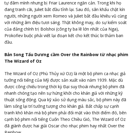
tự đâm mình nhưng bị Friar Laurence ngăn cản. Trong khi họ
đang tranh cãi, Juliet bắt đầu tỉnh lại. Sau đó, sân khấu chật kín
người, những người xem Romeo và Juliet bắt đầu khiêu vũ cùng
với những âm điệu tươi sáng. Thật không may, do sự kiểm soát
của đảng chính trị Bolshoi (công ty ba lê lớn nhất của Nga),
Prokofiev buộc phải viết lại đoạn kết cho kết thúc bi thảm ban
đầu.
Bản Song Tấu Dương cầm Over the Rainbow từ nhạc phim
The Wizard of Oz
The Wizard of Oz (Phù Thủy xứ Oz) là một bộ phim ca nhạc giả
tưởng nổi tiếng của Mỹ được sản xuất vào năm 1939. Mặc dù
được công chiếu trong thời kỳ Đại suy thoái nhưng bộ phim đã
nhanh chóng tạo nên sự hứng khởi cho khán giả với những kỹ
thuật sống động. Qua kỹ xảo sử dụng màu sắc, bộ phim này đã
làm sống lại trí tưởng tượng cho khán giả. Bất chấp sự cạnh
tranh khó khăn mà bộ phim phải đối mặt vào thời điểm đó, bên
cạnh bộ phim nổi tiếng Cuốn Theo Chiều Gió, The Wizard of Oz
đã giành được hai giải Oscar cho nhạc phim hay nhất Over the
Rainbow.