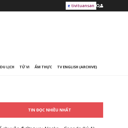
e
tivituansan
DU LỊCH
TỬ VI
ẨM THỰC
TV ENGLISH (ARCHIVE)
TIN ĐỌC NHIỀU NHẤT