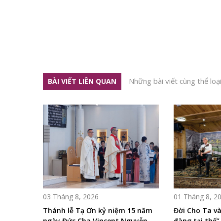
Những bài viết cùng thể loạ
BÀI VIẾT LIÊN QUAN
03 Tháng 8, 2026
01 Tháng 8, 2
Thánh lễ Tạ Ơn kỷ niệm 15 năm
Đời Cho Ta và 
ngày Đức Cha Vincent Nguyễn
đàng tại thế