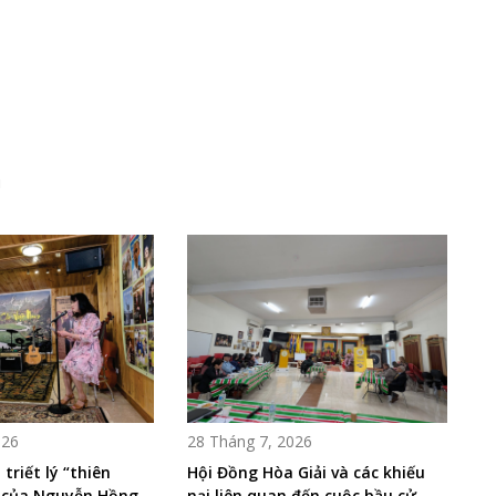
i
026
28 Tháng 7, 2026
triết lý “thiên
Hội Đồng Hòa Giải và các khiếu
” của Nguyễn Hồng-
nại liên quan đến cuộc bầu cử