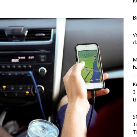
K
B
V
đ
M
b
K
3
t
5
T
T