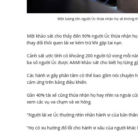
Một lượng lớn người Úc thừa nhận họ sẽ không tha
Một khảo sát cho thấy đến 90% người Úc thừa nhận họ l
thay đổi thói quen lái xe kém trừ khi gặp tai nạn.
Cảnh sát ước tính có khoảng 200 người tử vong mỗi nă
ba số người Úc được AAMI khảo sát cho biết họ từng gặp
Các hành vi gây phân tâm có thể bao gồm nói chuyện ho
cảm ứng trên bảng điều khiển.
Gần 40% tài xế cũng thừa nhận họ hay nhìn ra ngoài cửa
xem các vụ va chạm và xe hỏng.
“Người lái xe Úc thường nhìn nhận hành vi của bản thâ
“Họ có xu hướng đổ lỗi cho hành vi xấu của người khác h