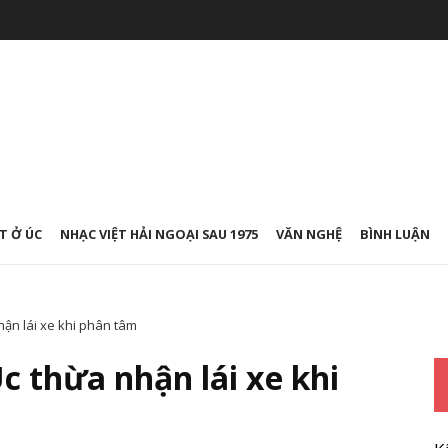
T Ở ÚC
NHẠC VIỆT HẢI NGOẠI SAU 1975
VĂN NGHỆ
BÌNH LUẬN
hận lái xe khi phân tâm
c thừa nhận lái xe khi