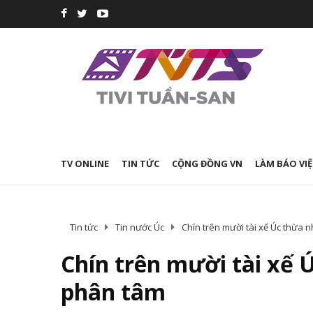
TV ONLINE
TIN TỨC
CỘNG ĐỒNG VN
LÀM BÁO VIỆ
Tin tức
Tin nước Úc
Chín trên mười tài xế Úc thừa n
Chín trên mười tài xế Ú
phân tâm