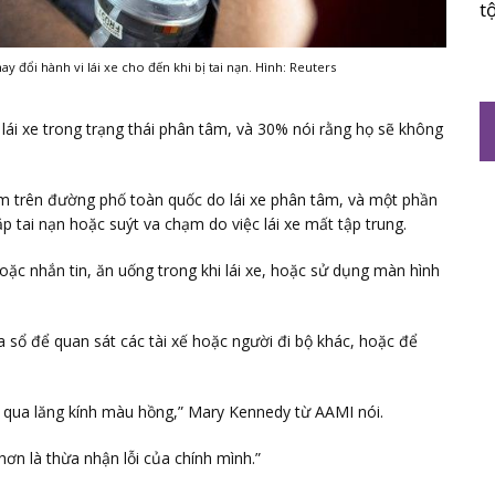
t
y đổi hành vi lái xe cho đến khi bị tai nạn. Hình: Reuters
ái xe trong trạng thái phân tâm, và 30% nói rằng họ sẽ không
m trên đường phố toàn quốc do lái xe phân tâm, và một phần
 tai nạn hoặc suýt va chạm do việc lái xe mất tập trung.
ặc nhắn tin, ăn uống trong khi lái xe, hoặc sử dụng màn hình
 sổ để quan sát các tài xế hoặc người đi bộ khác, hoặc để
n qua lăng kính màu hồng,” Mary Kennedy từ AAMI nói.
ơn là thừa nhận lỗi của chính mình.”