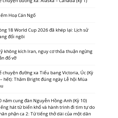
ể chuyện đường xa: Alaska – Canada (kỳ 1)
iếm Hoạ Cán Ngố
òng 18 World Cup 2026 đã khép lại: Lịch sử
ang đổi ngôi
ỹ không kích Iran, nguy cơ thỏa thuận ngừng
ắn đổ vỡ
ể chuyện đường xa Tiểu bang Victoria, Úc (Kỳ
 – hết): Thăm Bright đúng ngày Lễ hội Mùa
hu
0 năm cung đàn Nguyễn Hồng-Anh (Kỳ 10)
iếng hát từ biển khổ và hành trình đi tìm tự do
hân phận ca 2: Từ tiếng thở dài của một dân