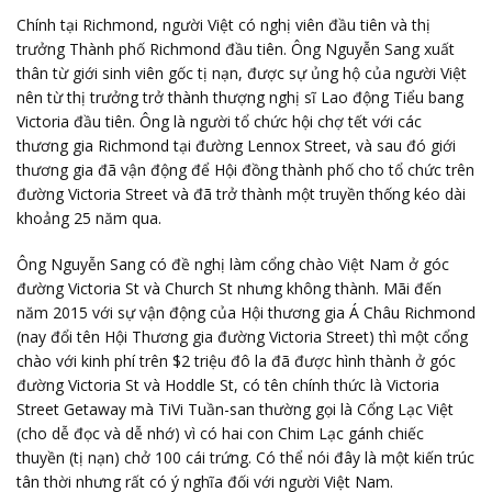
Chính tại Richmond, người Việt có nghị viên đầu tiên và thị
trưởng Thành phố Richmond đầu tiên. Ông Nguyễn Sang xuất
thân từ giới sinh viên gốc tị nạn, được sự ủng hộ của người Việt
nên từ thị trưởng trở thành thượng nghị sĩ Lao động Tiểu bang
Victoria đầu tiên. Ông là người tổ chức hội chợ tết với các
thương gia Richmond tại đường Lennox Street, và sau đó giới
thương gia đã vận động để Hội đồng thành phố cho tổ chức trên
đường Victoria Street và đã trở thành một truyền thống kéo dài
khoảng 25 năm qua.
Ông Nguyễn Sang có đề nghị làm cổng chào Việt Nam ở góc
đường Victoria St và Church St nhưng không thành. Mãi đến
năm 2015 với sự vận động của Hội thương gia Á Châu Richmond
(nay đổi tên Hội Thương gia đường Victoria Street) thì một cổng
chào với kinh phí trên $2 triệu đô la đã được hình thành ở góc
đường Victoria St và Hoddle St, có tên chính thức là Victoria
Street Getaway mà TiVi Tuần-san thường gọi là Cổng Lạc Việt
(cho dễ đọc và dễ nhớ) vì có hai con Chim Lạc gánh chiếc
thuyền (tị nạn) chở 100 cái trứng. Có thể nói đây là một kiến trúc
tân thời nhưng rất có ý nghĩa đối với người Việt Nam.