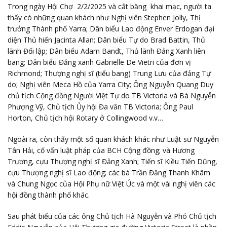
Trong ngày Hội Chợ 2/2/2025 và cắt băng khai mạc, người ta
thấy có những quan khách như Nghị viên Stephen Jolly, Thị
trưởng Thành phố Yarra; Dân biểu Lao động Enver Erdogan đại
diện Thủ hiến Jacinta Allan; Dân biểu Tự do Brad Battin, Thủ
lãnh Đối lập; Dân biểu Adam Bandt, Thủ lãnh Đảng Xanh liên
bang; Dân biểu Đảng xanh Gabrielle De Vietri của đơn vị
Richmond; Thượng nghị sĩ (tiểu bang) Trung Lưu của đảng Tự
do; Nghị viên Meca Hồ của Yarra City; Ông Nguyễn Quang Duy
chủ tịch Cộng đồng Người Việt Tự do TB Victoria và Bà Nguyễn
Phượng Vỹ, Chủ tịch Ủy hội Đa văn TB Victoria; Ông Paul
Horton, Chủ tịch hội Rotary ở Collingwood v.v…
Ngoài ra, còn thấy một số quan khách khác như Luật sư Nguyễn
Tân Hải, cố vấn luật pháp của BCH Cộng đồng; và Hương
Trương, cựu Thượng nghị sĩ Đảng Xanh; Tiến sĩ Kiều Tiến Dũng,
cựu Thượng nghị sĩ Lao động; các bà Trần Đăng Thanh Khâm
và Chung Ngọc của Hội Phụ nữ Việt Úc và một vài nghị viên các
hội đồng thành phố khác.
Sau phát biểu của các ông Chủ tịch Hà Nguyễn và Phó Chủ tịch