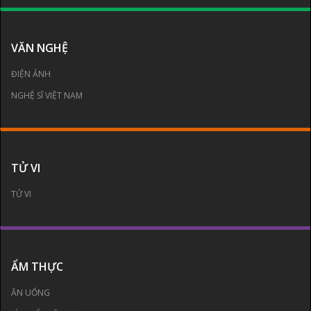
VĂN NGHỆ
ĐIỆN ẢNH
NGHỆ SĨ VIỆT NAM
TỬ VI
TỬ VI
ẨM THỰC
ĂN UỐNG