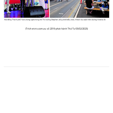
(Trích etvts.com.au số 2019 phát hành Thứ Tư 05/02/2025)