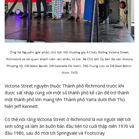
Ông Hà Nguyễn (góc phải), chủ tịch Hội thương gia Á Châu đường Victoria Street,
Richmond và các quan khách trên sân khấu, từ trái: Bà Chủ tịch Ủy ban Đa văn Victoria
Phượng Vỹ, DB Adam Bandt, DB Gabrielle De Vietri, TNS Trung Lưu và DB Brad Battin.
Hình: TVTS
Victoria Street nguyên thuộc Thành phố Richmond trước khi
được sát nhập cùng với một số thành phố kế cận để trở thành
một thành phố lớn mang tên Thành phố Yarra dười thời Thủ
hiến Jeff Kennett.
Có thể nói rằng Victoria Street ở Richmond là nơi người Việt tới
sinh sống và làm ăn buôn bán đầu tiên từ cuối thập niên 1970 và
đầu 1980, sau đó mới tới Springvale và Footscray.