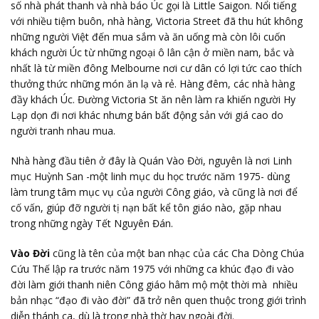
số nhà phát thanh và nhà báo Úc gọi là Little Saigon. Nổi tiếng
với nhiều tiệm buôn, nhà hàng, Victoria Street đã thu hút không
những người Việt đến mua sắm và ăn uống mà còn lôi cuốn
khách người Úc từ những ngoại ô lân cận ở miền nam, bắc và
nhất là từ miền đông Melbourne nơi cư dân có lợi tức cao thích
thưởng thức những món ăn lạ và rẻ. Hàng đêm, các nhà hàng
đầy khách Úc. Đường Victoria St ăn nên làm ra khiến người Hy
Lạp dọn đi nơi khác nhưng bán bất động sản với giá cao do
người tranh nhau mua.
Nhà hàng đầu tiên ở đây là Quán Vào Đời, nguyên là nơi Linh
mục Huỳnh San -một linh mục du học trước năm 1975- dùng
làm trung tâm mục vụ của người Công giáo, và cũng là nơi để
cố vấn, giúp đỡ người tị nạn bất kể tôn giáo nào, gặp nhau
trong những ngày Tết Nguyên Đán.
Vào Đời
cũng là tên của một ban nhạc của các Cha Dòng Chúa
Cứu Thế lập ra trước năm 1975 với những ca khúc đạo đi vào
đời làm giới thanh niên Công giáo hâm mộ một thời mà nhiều
bản nhạc “đạo đi vào đời” đã trở nên quen thuộc trong giới trình
diễn thánh ca, dù là trong nhà thờ hay ngoài đời.