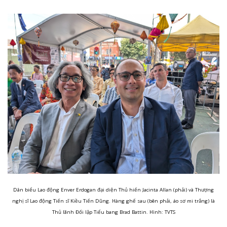
Dân biểu Lao động Enver Erdogan đại diện Thủ hiến Jacinta Allan (phải) và Thượng
nghị sĩ Lao động Tiến sĩ Kiều Tiến Dũng. Hàng ghế sau (bên phải, áo sơ mi trắng) là
Thủ lãnh Đối lập Tiểu bang Brad Battin. Hình: TVTS