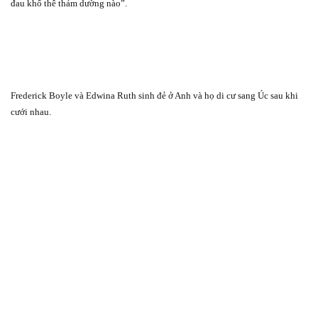
đau khổ thê thảm dường nào”.
Frederick Boyle và Edwina Ruth sinh đẻ ở Anh và họ di cư sang Úc sau khi
cưới nhau.