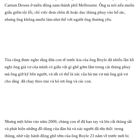
Carrum Downs ở miền đông nam thành phố Melbourne. Ông ta nói nếu muốn
giấu giếm tội lỗi, chỉ việc đem chôn đi hoặc dục thùng phuy vào hố rác,
nhưng ông không muốn làm như thế với người ông thương yêu.
Tòa cũng được nghe rằng đứa con rể trước kia của ông Boyle đã nhiều lần hồ
nghi ông già vợ của mình có giấu vật gì ghê gớm lắm trong cái thùng phuy
mà ông giữ kỹ bên người, và rất có thể là xác của bà mẹ vợ mà ông già vợ
cho rằng
đã chạy theo trai và bỏ rơi ông và các con.
Nhưng một hôm vào năm 2006, chàng con rể đã bạo tay và lén cắt thùng sắt
và phát hiện những đồ dùng của đàn bà và xác người đã rữa thối
trong
thùng, nhờ vậy hành động ghê tởm của ông Boyle 23 năm về trước mới bị