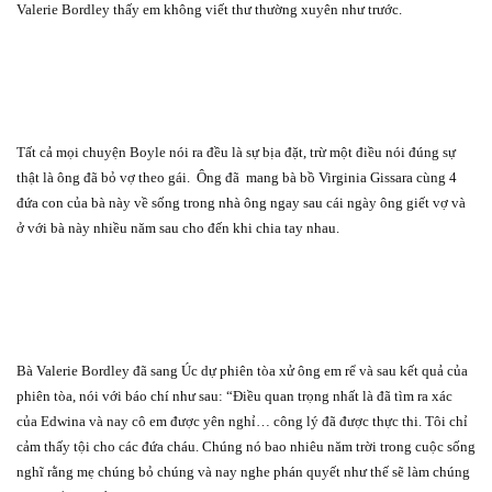
Valerie Bordley thấy em không viết thư thường xuyên như trước.
Tất cả mọi chuyện Boyle nói ra đều là sự bịa đặt, trừ một điều nói đúng sự
thật là ông đã bỏ vợ theo gái.
Ông đã
mang bà bồ Virginia Gissara cùng 4
đứa con của bà này về sống trong nhà ông ngay sau cái ngày ông giết vợ và
ở với bà này nhiều năm sau cho đến khi chia tay nhau.
Bà Valerie Bordley đã sang Úc dự phiên tòa xử ông em rể và sau kết quả của
phiên tòa, nói với báo chí như sau: “Điều quan trọng nhất là đã tìm ra xác
của Edwina và nay cô em được yên nghỉ… công lý đã được thực thi. Tôi chỉ
cảm thấy tội cho các đứa cháu. Chúng nó bao nhiêu năm trời trong cuộc sống
nghĩ rằng mẹ chúng bỏ chúng và nay nghe phán quyết như thế sẽ làm chúng