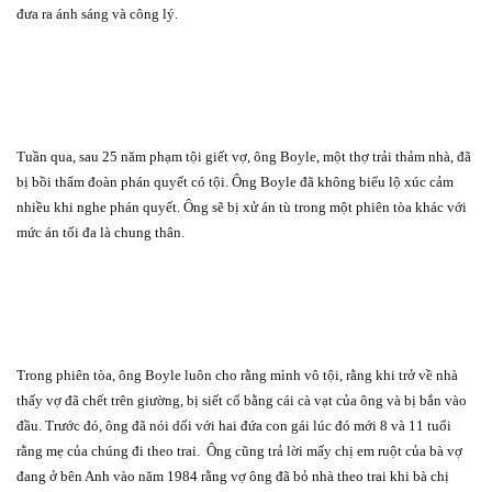
đưa ra ánh sáng và công lý.
Tuần qua, sau 25 năm phạm tội giết vợ, ông Boyle, một thợ trải thảm nhà, đã
bị bồi thẩm đoàn phán quyết có tội. Ông Boyle đã không biểu lộ xúc cảm
nhiều khi nghe phán quyết. Ông sẽ bị xử án tù trong một phiên tòa khác với
mức án tối đa là chung thân.
Trong phiên tòa, ông Boyle luôn cho rằng mình vô tội, rằng khi trở về nhà
thấy vợ đã chết trên giường, bị siết cổ bằng cái cà vạt của ông và bị bắn vào
đầu. Trước đó, ông đã nói dối với hai đứa con gái lúc đó mới 8 và 11 tuổi
rằng mẹ của chúng đi theo trai.
Ông cũng trả lời mấy chị em ruột của bà vợ
đang ở bên Anh vào năm 1984 rằng vợ ông đã bỏ nhà theo trai khi bà chị