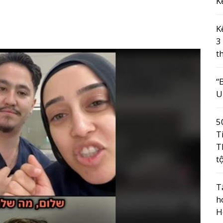
K
K
3
t
“
U
5
T
T
t
T
h
H