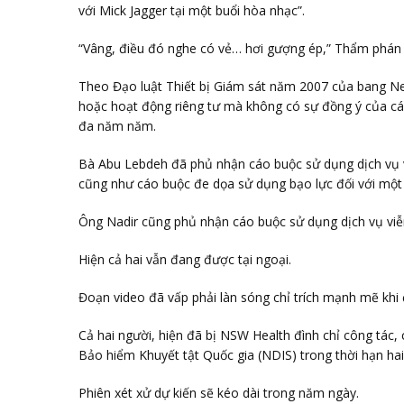
với Mick Jagger tại một buổi hòa nhạc”.
“Vâng, điều đó nghe có vẻ… hơi gượng ép,” Thẩm phán
Theo Đạo luật Thiết bị Giám sát năm 2007 của bang New
hoặc hoạt động riêng tư mà không có sự đồng ý của các 
đa năm năm.
Bà Abu Lebdeh đã phủ nhận cáo buộc sử dụng dịch vụ v
cũng như cáo buộc đe dọa sử dụng bạo lực đối với mộ
Ông Nadir cũng phủ nhận cáo buộc sử dụng dịch vụ viễ
Hiện cả hai vẫn đang được tại ngoại.
Đoạn video đã vấp phải làn sóng chỉ trích mạnh mẽ khi 
Cả hai người, hiện đã bị NSW Health đình chỉ công tác,
Bảo hiểm Khuyết tật Quốc gia (NDIS) trong thời hạn ha
Phiên xét xử dự kiến sẽ kéo dài trong năm ngày.