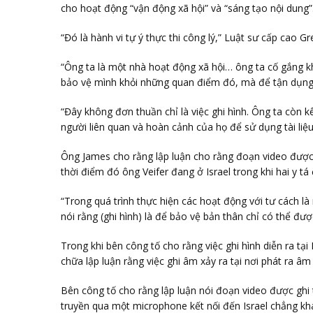
cho hoạt động “vận động xã hội” và “sáng tạo nội dung”
“Đó là hành vi tự ý thực thi công lý,” Luật sư cấp cao 
“Ông ta là một nhà hoạt động xã hội… ông ta cố gắng k
bảo vệ mình khỏi những quan điểm đó, mà để tận dụng ch
“Đây không đơn thuần chỉ là việc ghi hình. Ông ta còn 
người liên quan và hoàn cảnh của họ để sử dụng tài liệu 
Ông James cho rằng lập luận cho rằng đoạn video được g
thời điểm đó ông Veifer đang ở Israel trong khi hai y tá
“Trong quá trình thực hiện các hoạt động với tư cách l
nói rằng (ghi hình) là để bảo vệ bản thân chỉ có thể được 
Trong khi bên công tố cho rằng việc ghi hình diễn ra tại
chữa lập luận rằng việc ghi âm xảy ra tại nơi phát ra âm 
Bên công tố cho rằng lập luận nói đoạn video được ghi 
truyền qua một microphone kết nối đến Israel chẳng k