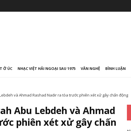
T Ở ÚC
NHẠC VIỆT HẢI NGOẠI SAU 1975
VĂN NGHỆ
BÌNH LUẬN
Lebdeh và Ahmad Rashad Nadir ra tòa trước phiên xét xử gây chấn động
rah Abu Lebdeh và Ahmad
ước phiên xét xử gây chấn