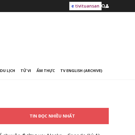
e
tivituansan
DU LỊCH
TỬ VI
ẨM THỰC
TV ENGLISH (ARCHIVE)
TIN ĐỌC NHIỀU NHẤT