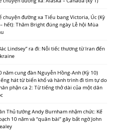
ể chuyện đường xa: Alaska – Canada (kỳ 1)
ể chuyện đường xa Tiểu bang Victoria, Úc (Kỳ
 – hết): Thăm Bright đúng ngày Lễ hội Mùa
hu
Bác Lindsey” ra đi: Nỗi tiếc thương từ Iran đến
kraine
0 năm cung đàn Nguyễn Hồng-Anh (Kỳ 10)
iếng hát từ biển khổ và hành trình đi tìm tự do
hân phận ca 2: Từ tiếng thở dài của một dân
ộc
ân Thủ tướng Andy Burnham nhậm chức: Kế
oạch 10 năm và “quân bài” gây bất ngờ John
ealey