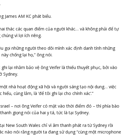
.
Greg James AM KC phát biểu.
hai thác các quan điểm của người khác… và không phải để tự
úng vì lợi ích riêng.
kêu gọi những người theo dõi mình xác định danh tính những
này chống lại họ,” ông nói.
hi lại nhằm bảo vệ ông Veifer là thiếu thuyết phục, bởi vào
 ở Sydney.
à một nhà hoạt động xã hội và người sáng tạo nội dung… việc
hiểu, cùng lắm, là ‘để tôi ghi lại cho chính xác’.”
 Israel – nơi ông Veifer có mặt vào thời điểm đó – thì phía bào
thanh giọng nói của hai y tá, tức là tại Sydney.
tại New South Wales chỉ vì âm thanh phát ra từ Sydney rồi
hác nào nói rằng người ta đang sử dụng “cùng một microphone