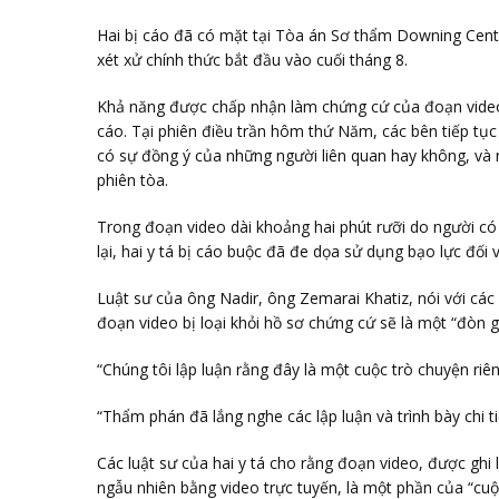
Hai bị cáo đã có mặt tại Tòa án Sơ thẩm Downing Cent
xét xử chính thức bắt đầu vào cuối tháng 8.
Khả năng được chấp nhận làm chứng cứ của đoạn video 
cáo. Tại phiên điều trần hôm thứ Năm, các bên tiếp tục 
có sự đồng ý của những người liên quan hay không, và 
phiên tòa.
Trong đoạn video dài khoảng hai phút rưỡi do người có 
lại, hai y tá bị cáo buộc đã đe dọa sử dụng bạo lực đối vớ
Luật sư của ông Nadir, ông Zemarai Khatiz, nói với cá
đoạn video bị loại khỏi hồ sơ chứng cứ sẽ là một “đòn g
“Chúng tôi lập luận rằng đây là một cuộc trò chuyện riêng
“Thẩm phán đã lắng nghe các lập luận và trình bày chi ti
Các luật sư của hai y tá cho rằng đoạn video, được ghi
ngẫu nhiên bằng video trực tuyến, là một phần của “cuộ