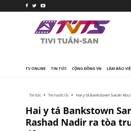
TV ONLINE
TIN TỨC
CỘNG ĐỒNG VN
LÀM BÁO VIỆ
Tin tức
Tin nước Úc
Hai y tá Bankstown Sarah Abu 
Hai y tá Bankstown Sa
Rashad Nadir ra tòa tr