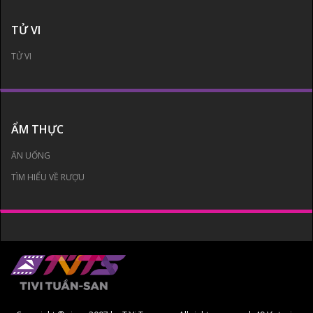
TỬ VI
TỬ VI
ẨM THỰC
ĂN UỐNG
TÌM HIỂU VỀ RƯỢU