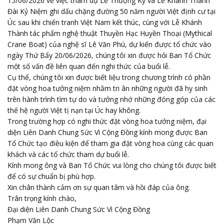
15/06/2026 về việc tham dự Lễ Thượng Kỳ và Lễ Khánh Thành
Đài Kỷ Niệm ghi dấu chặng đường 50 năm người Việt định cư tại
Úc sau khi chiến tranh Việt Nam kết thúc, cùng với Lễ Khánh
Thành tác phẩm nghệ thuật Thuyền Hạc Huyền Thoại (Mythical
Crane Boat) của nghệ sĩ Lê Văn Phú, dự kiến được tổ chức vào
ngày Thứ Bẩy 20/06/2026, chúng tôi xin được hỏi Ban Tổ Chức
một số vấn đề liên quan đến nghi thức của buổi lễ.
Cụ thể, chúng tôi xin được biết liệu trong chương trình có phần
đặt vòng hoa tưởng niệm nhằm tri ân những người đã hy sinh
trên hành trình tìm tự do và tưởng nhớ những đóng góp của các
thế hệ người Việt tị nạn tại Úc hay không.
Trong trường hợp có nghi thức đặt vòng hoa tưởng niệm, đại
diện Liên Danh Chung Sức Vì Cộng Đồng kính mong được Ban
Tổ Chức tạo điều kiện để tham gia đặt vòng hoa cùng các quan
khách và các tổ chức tham dự buổi lễ.
Kính mong ông và Ban Tổ Chức vui lòng cho chúng tôi được biết
để có sự chuẩn bị phù hợp.
Xin chân thành cảm ơn sự quan tâm và hồi đáp của ông.
Trân trọng kính chào,
Đại diện Liên Danh Chung Sức Vì Cộng Đồng
Phạm Văn Lộc