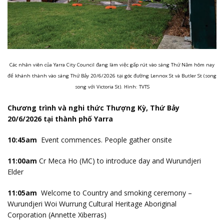
Các nhân viên của Yarra City Council đang làm việc gấp rút vào sáng Thứ Năm hôm nay
để khánh thành vào sáng Thứ Bảy 20/6/2026 tại góc đường Lennox St và Butler St (song
song với Victoria St). Hình: TVTS
Chương trình và nghi thức Thượng Kỳ, Thứ Bảy
20/6/2026 tại thành phố Yarra
10:45am
Event commences. People gather onsite
11:00am
Cr Meca Ho (MC) to introduce day and Wurundjeri
Elder
11:05am
Welcome to Country and smoking ceremony –
Wurundjeri Woi Wurrung Cultural Heritage Aboriginal
Corporation (Annette Xiberras)