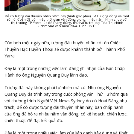
Để có tượng đài thuyền nhân hôm nay (hình góc phải), BCH Cộng đồng và một
số hội đoàn đã bỏ nhiều thời gian vận động trong nhiều năm. Hình chụp với
thị trưởng TP Yarra lúc đó (hàng đứng, thứ hai từ trái) tại Tòa Thị chính
Richmond vào năm 2024. Hình: TVTS
Còn hơn một ngày nữa, tượng đài thuyền nhân có tên Chiếc
Thuyền Hạc Huyền Thoại sẽ được khánh thành bởi Thành Phố
Yarra.
Đây là một trong những việc làm đáng ghi nhận của Ban Chấp
Hành do ông Nguyễn Quang Duy lãnh đạo.
Tượng đài này không phải tự nhiên mà có. Như ông Nguyễn
Quang Duy đã trình bày trong cuộc phỏng vấn Thứ Tư hôm qua
với chương trình Người Việt News Sydney do cô Hoài Đăng phụ
trách, để có được tượng đài thuyền nhân này, ban chấp hành
của ông đã bỏ ra nhiều năm vận động, có kế hoạch, chiến lược,
chiến thuật để đạt kết quả đó.
Đây là một trong nhiều việc làm của liên danh Xây dựng và Phát