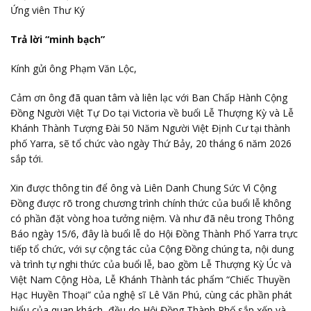
Ứng viên Thư Ký
Trả lời “minh bạch”
Kính gửi ông Phạm Văn Lộc,
Cảm ơn ông đã quan tâm và liên lạc với Ban Chấp Hành Cộng
Đồng Người Việt Tự Do tại Victoria về buổi Lễ Thượng Kỳ và Lễ
Khánh Thành Tượng Đài 50 Năm Người Việt Định Cư tại thành
phố Yarra, sẽ tổ chức vào ngày Thứ Bảy, 20 tháng 6 năm 2026
sắp tới.
Xin được thông tin để ông và Liên Danh Chung Sức Vì Cộng
Đồng được rõ trong chương trình chính thức của buổi lễ không
có phần đặt vòng hoa tưởng niệm. Và như đã nêu trong Thông
Báo ngày 15/6, đây là buổi lễ do Hội Đồng Thành Phố Yarra trực
tiếp tổ chức, với sự cộng tác của Cộng Đồng chúng ta, nội dung
và trình tự nghi thức của buổi lễ, bao gồm Lễ Thượng Kỳ Úc và
Việt Nam Cộng Hòa, Lễ Khánh Thành tác phẩm “Chiếc Thuyền
Hạc Huyền Thoại” của nghệ sĩ Lê Văn Phú, cùng các phần phát
biểu của quan khách, đều do Hội Đồng Thành Phố sắp xếp và