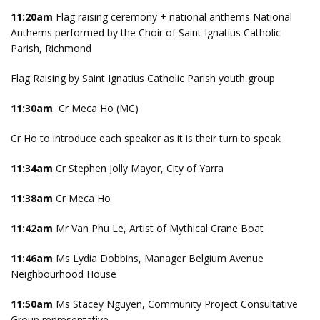
11:20am
Flag raising ceremony + national anthems National
Anthems performed by the Choir of Saint Ignatius Catholic
Parish, Richmond
Flag Raising by Saint Ignatius Catholic Parish youth group
11:30am
Cr Meca Ho (MC)
Cr Ho to introduce each speaker as it is their turn to speak
11:34am
Cr Stephen Jolly Mayor, City of Yarra
11:38am
Cr Meca Ho
11:42am
Mr Van Phu Le, Artist of Mythical Crane Boat
11:46am
Ms Lydia Dobbins, Manager Belgium Avenue
Neighbourhood House
11:50am
Ms Stacey Nguyen, Community Project Consultative
Group representative