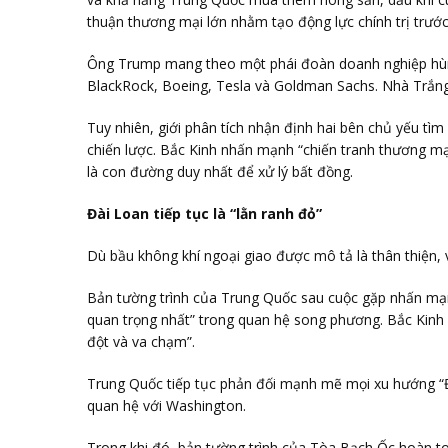
thuận thương mại lớn nhằm tạo động lực chính trị trước
Ông Trump mang theo một phái đoàn doanh nghiệp hùn
BlackRock
,
Boeing
,
Tesla
và
Goldman Sachs
. Nhà Trắng
Tuy nhiên, giới phân tích nhận định hai bên chủ yếu tìm
chiến lược. Bắc Kinh nhấn mạnh “chiến tranh thương mạ
là con đường duy nhất để xử lý bất đồng.
Đài Loan tiếp tục là “lằn ranh đỏ”
Dù bầu không khí ngoại giao được mô tả là thân thiện, 
Bản tường trình của Trung Quốc sau cuộc gặp nhấn mạ
quan trọng nhất” trong quan hệ song phương. Bắc Kinh n
đột và va chạm”.
Trung Quốc tiếp tục phản đối mạnh mẽ mọi xu hướng “Đà
quan hệ với Washington.
Trong khi đó, bản tường trình của Tòa Bạch Ốc hoàn t