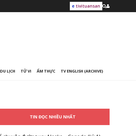
e
tivituansan
DU LỊCH
TỬ VI
ẨM THỰC
TV ENGLISH (ARCHIVE)
TIN ĐỌC NHIỀU NHẤT