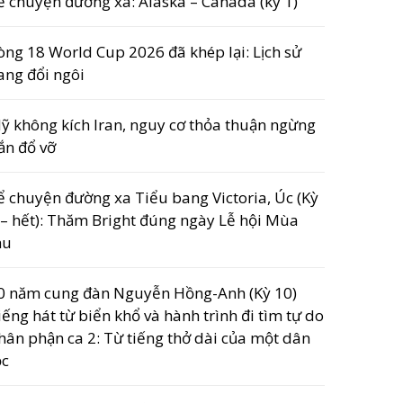
ể chuyện đường xa: Alaska – Canada (kỳ 1)
òng 18 World Cup 2026 đã khép lại: Lịch sử
ang đổi ngôi
ỹ không kích Iran, nguy cơ thỏa thuận ngừng
ắn đổ vỡ
ể chuyện đường xa Tiểu bang Victoria, Úc (Kỳ
 – hết): Thăm Bright đúng ngày Lễ hội Mùa
hu
0 năm cung đàn Nguyễn Hồng-Anh (Kỳ 10)
iếng hát từ biển khổ và hành trình đi tìm tự do
hân phận ca 2: Từ tiếng thở dài của một dân
ộc