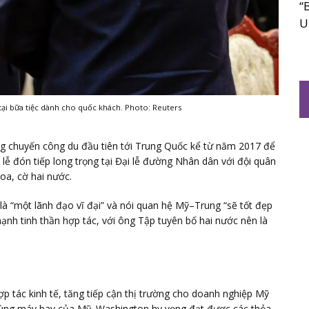
“
U
ại bữa tiệc dành cho quốc khách. Photo: Reuters
g chuyến công du đầu tiên tới Trung Quốc kể từ năm 2017 để
i lễ đón tiếp long trọng tại Đại lễ đường Nhân dân với đội quân
oa, cờ hai nước.
 là “một lãnh đạo vĩ đại” và nói quan hệ Mỹ–Trung “sẽ tốt đẹp
ạnh tinh thần hợp tác, với ông Tập tuyên bố hai nước nên là
p tác kinh tế, tăng tiếp cận thị trường cho doanh nghiệp Mỹ
ùng máy bay của Mỹ. Washington hy vọng đạt được các thỏa