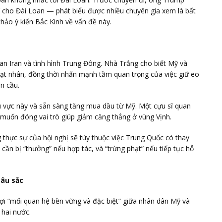
hí cho Đài Loan — phát biểu được nhiều chuyên gia xem là bất
hảo ý kiến Bắc Kinh về vấn đề này.
an Iran và tình hình Trung Đông. Nhà Trắng cho biết Mỹ và
hạt nhân, đồng thời nhấn mạnh tầm quan trọng của việc giữ eo
n cầu.
u vực này và sẵn sàng tăng mua dầu từ Mỹ. Một cựu sĩ quan
muốn đóng vai trò giúp giảm căng thẳng ở vùng Vịnh.
 thực sự của hội nghị sẽ tùy thuộc việc Trung Quốc có thay
 cần bị “thưởng” nếu hợp tác, và “trừng phạt” nếu tiếp tục hỗ
sâu sắc
ợi “mối quan hệ bền vững và đặc biệt” giữa nhân dân Mỹ và
 hai nước.