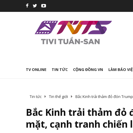
TV ONLINE
TIN TỨC
CỘNG ĐỒNG VN
LÀM BÁO VIỆ
Tin tức
Tin thế giới
Bắc Kinh trải thảm đỏ đón Trump:
Bắc Kinh trải thảm đỏ 
mặt, cạnh tranh chiến 