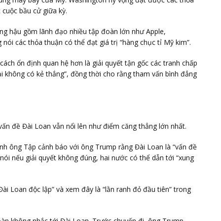
 cuộc bầu cử giữa kỳ.
g hậu gồm lãnh đạo nhiều tập đoàn lớn như
Apple
,
 nói các thỏa thuận có thể đạt giá trị “hàng chục tỉ Mỹ kim”.
 cách ổn định quan hệ hơn là giải quyết tận gốc các tranh chấp
i không có kẻ thắng”, đồng thời cho rằng tham vấn bình đẳng
vấn đề Đài Loan vẫn nổi lên như điểm căng thẳng lớn nhất.
nh ông Tập cảnh báo với ông Trump rằng Đài Loan là “vấn đề
ói nếu giải quyết không đúng, hai nước có thể dẫn tới “xung
i Loan độc lập” và xem đây là “lằn ranh đỏ đầu tiên” trong
oàn không nhắc tới Đài Loan. Trước chuyến đi, ông Trump