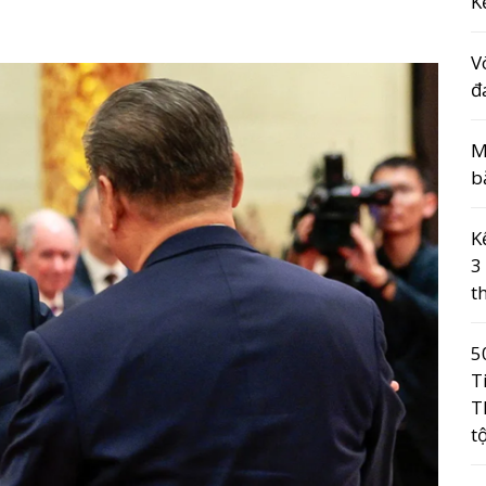
K
V
đ
M
b
K
3
t
5
T
T
t