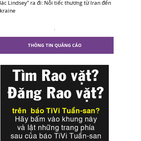
Bác Lindsey” ra đi: Nỗi tiếc thương từ Iran đến
kraine
.
THÔNG TIN QUẢNG CÁO