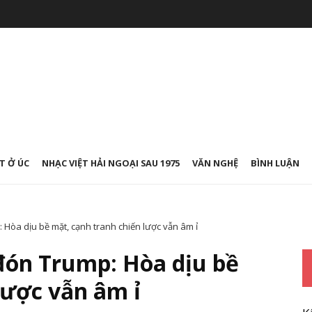
T Ở ÚC
NHẠC VIỆT HẢI NGOẠI SAU 1975
VĂN NGHỆ
BÌNH LUẬN
 Hòa dịu bề mặt, cạnh tranh chiến lược vẫn âm ỉ
đón Trump: Hòa dịu bề
lược vẫn âm ỉ