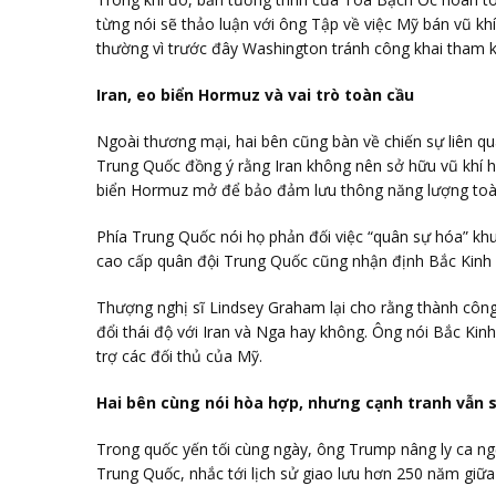
từng nói sẽ thảo luận với ông Tập về việc Mỹ bán vũ k
thường vì trước đây Washington tránh công khai tham k
Iran, eo biển Hormuz và vai trò toàn cầu
Ngoài thương mại, hai bên cũng bàn về chiến sự liên qu
Trung Quốc đồng ý rằng Iran không nên sở hữu vũ khí 
biển Hormuz mở để bảo đảm lưu thông năng lượng toà
Phía Trung Quốc nói họ phản đối việc “quân sự hóa” kh
cao cấp quân đội Trung Quốc cũng nhận định Bắc Kinh 
Thượng nghị sĩ Lindsey Graham lại cho rằng thành công
đổi thái độ với Iran và Nga hay không. Ông nói Bắc Kinh
trợ các đối thủ của Mỹ.
Hai bên cùng nói hòa hợp, nhưng cạnh tranh vẫn 
Trong quốc yến tối cùng ngày, ông Trump nâng ly ca ng
Trung Quốc, nhắc tới lịch sử giao lưu hơn 250 năm giữa