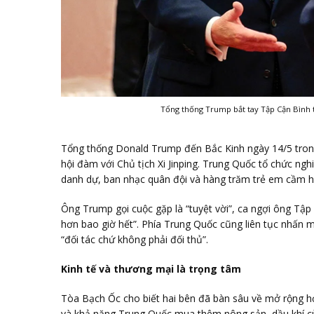
Tổng thống Trump bắt tay Tập Cận Bình t
Tổng thống Donald Trump đến Bắc Kinh ngày 14/5 tron
hội đàm với Chủ tịch Xi Jinping. Trung Quốc tổ chức ngh
danh dự, ban nhạc quân đội và hàng trăm trẻ em cầm h
Ông Trump gọi cuộc gặp là “tuyệt vời”, ca ngợi ông Tập
hơn bao giờ hết”. Phía Trung Quốc cũng liên tục nhấn m
“đối tác chứ không phải đối thủ”.
Kinh tế và thương mại là trọng tâm
Tòa Bạch Ốc cho biết hai bên đã bàn sâu về mở rộng hợ
và khả năng Trung Quốc mua thêm nông sản, dầu khí c