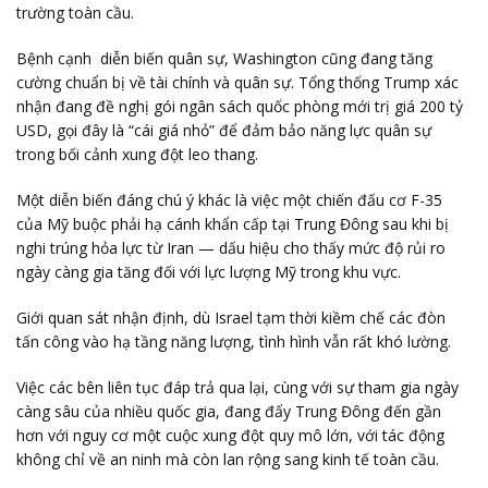
trường toàn cầu.
Bệnh cạnh diễn biến quân sự, Washington cũng đang tăng
cường chuẩn bị về tài chính và quân sự. Tổng thống Trump xác
nhận đang đề nghị gói ngân sách quốc phòng mới trị giá 200 tỷ
USD, gọi đây là “cái giá nhỏ” để đảm bảo năng lực quân sự
trong bối cảnh xung đột leo thang.
Một diễn biến đáng chú ý khác là việc một chiến đấu cơ F-35
của Mỹ buộc phải hạ cánh khẩn cấp tại Trung Đông sau khi bị
nghi trúng hỏa lực từ Iran — dấu hiệu cho thấy mức độ rủi ro
ngày càng gia tăng đối với lực lượng Mỹ trong khu vực.
Giới quan sát nhận định, dù Israel tạm thời kiềm chế các đòn
tấn công vào hạ tầng năng lượng, tình hình vẫn rất khó lường.
Việc các bên liên tục đáp trả qua lại, cùng với sự tham gia ngày
càng sâu của nhiều quốc gia, đang đẩy Trung Đông đến gần
hơn với nguy cơ một cuộc xung đột quy mô lớn, với tác động
không chỉ về an ninh mà còn lan rộng sang kinh tế toàn cầu.