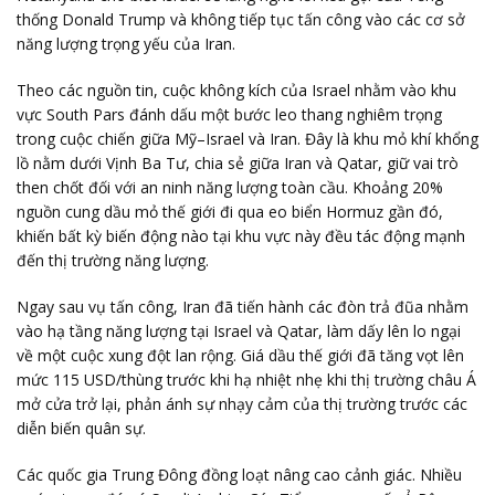
thống Donald Trump và không tiếp tục tấn công vào các cơ sở
năng lượng trọng yếu của Iran.
Theo các nguồn tin, cuộc không kích của Israel nhằm vào khu
vực South Pars đánh dấu một bước leo thang nghiêm trọng
trong cuộc chiến giữa Mỹ–Israel và Iran. Đây là khu mỏ khí khổng
lồ nằm dưới Vịnh Ba Tư, chia sẻ giữa Iran và Qatar, giữ vai trò
then chốt đối với an ninh năng lượng toàn cầu. Khoảng 20%
nguồn cung dầu mỏ thế giới đi qua eo biển Hormuz gần đó,
khiến bất kỳ biến động nào tại khu vực này đều tác động mạnh
đến thị trường năng lượng.
Ngay sau vụ tấn công, Iran đã tiến hành các đòn trả đũa nhằm
vào hạ tầng năng lượng tại Israel và Qatar, làm dấy lên lo ngại
về một cuộc xung đột lan rộng. Giá dầu thế giới đã tăng vọt lên
mức 115 USD/thùng trước khi hạ nhiệt nhẹ khi thị trường châu Á
mở cửa trở lại, phản ánh sự nhạy cảm của thị trường trước các
diễn biến quân sự.
Các quốc gia Trung Đông đồng loạt nâng cao cảnh giác. Nhiều