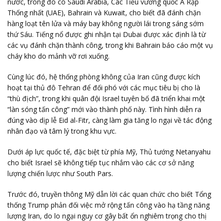
nước, trong đó có Saudi Arabia, Các Tiểu vương quốc Ả Rập
Thống nhất (UAE), Bahrain và Kuwait, cho biết đã đánh chặn
hàng loạt tên lửa và máy bay không người lái trong sáng sớm
thứ Sáu. Tiếng nổ được ghi nhận tại Dubai được xác định là từ
các vụ đánh chặn thành công, trong khi Bahrain báo cáo một vụ
cháy kho do mảnh vỡ rơi xuống.
Cùng lúc đó, hệ thống phòng không của Iran cũng được kích
hoạt tại thủ đô Tehran để đối phó với các mục tiêu bị cho là
“thù địch”, trong khi quân đội Israel tuyên bố đã triển khai một
“làn sóng tấn công” mới vào thành phố này. Tình hình diễn ra
đúng vào dịp lễ Eid al-Fitr, càng làm gia tăng lo ngại về tác động
nhân đạo và tâm lý trong khu vực.
Dưới áp lực quốc tế, đặc biệt từ phía Mỹ, Thủ tướng Netanyahu
cho biết Israel sẽ không tiếp tục nhắm vào các cơ sở năng
lượng chiến lược như South Pars.
Trước đó, truyền thông Mỹ dẫn lời các quan chức cho biết Tổng
thống Trump phản đối việc mở rộng tấn công vào hạ tầng năng
lượng Iran, do lo ngại nguy cơ gây bất ổn nghiêm trọng cho thị