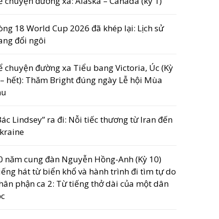
ể chuyện đường xa: Alaska – Canada (kỳ 1)
òng 18 World Cup 2026 đã khép lại: Lịch sử
ang đổi ngôi
ể chuyện đường xa Tiểu bang Victoria, Úc (Kỳ
 – hết): Thăm Bright đúng ngày Lễ hội Mùa
hu
Bác Lindsey” ra đi: Nỗi tiếc thương từ Iran đến
kraine
0 năm cung đàn Nguyễn Hồng-Anh (Kỳ 10)
iếng hát từ biển khổ và hành trình đi tìm tự do
hân phận ca 2: Từ tiếng thở dài của một dân
ộc