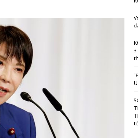
K
V
đ
K
3
t
“
U
5
T
T
t