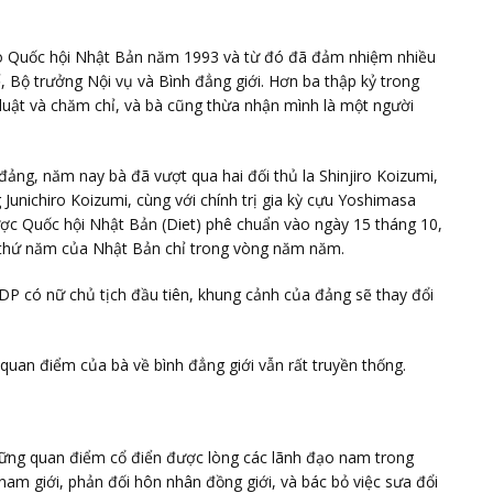
 vào Quốc hội Nhật Bản năm 1993 và từ đó đã đảm nhiệm nhiều
 Bộ trưởng Nội vụ và Bình đẳng giới. Hơn ba thập kỷ trong
 luật và chăm chỉ, và bà cũng thừa nhận mình là một người
 đảng, năm nay bà đã vượt qua hai đối thủ la Shinjiro Koizumi,
 Junichiro Koizumi, cùng với chính trị gia kỳ cựu Yoshimasa
ược Quốc hội Nhật Bản (Diet) phê chuẩn vào ngày 15 tháng 10,
g thứ năm của Nhật Bản chỉ trong vòng năm năm.
 LDP có nữ chủ tịch đầu tiên, khung cảnh của đảng sẽ thay đổi
quan điểm của bà về bình đẳng giới vẫn rất truyền thống.
những quan điểm cổ điển được lòng các lãnh đạo nam trong
nam giới, phản đối hôn nhân đồng giới, và bác bỏ việc sưa đổi