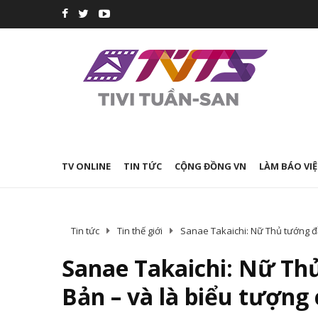
TV ONLINE
TIN TỨC
CỘNG ĐỒNG VN
LÀM BÁO VIỆ
Tin tức
Tin thế giới
Sanae Takaichi: Nữ Thủ tướng đầ
Sanae Takaichi: Nữ Th
Bản – và là biểu tượng