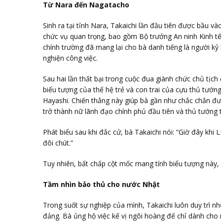
Từ Nara đến Nagatacho
Sinh ra tại tỉnh Nara, Takaichi lần đầu tiên được bầu
chức vụ quan trọng, bao gồm Bộ trưởng An ninh Kinh tế,
chính trường đã mang lại cho bà danh tiếng là người kỷ
nghiện công việc.
Sau hai lần thất bại trong cuộc đua giành chức chủ tịch
biểu tượng của thế hệ trẻ và con trai của cựu thủ tướng
Hayashi. Chiến thắng này giúp bà gần như chắc chắn đ
trở thành nữ lãnh đạo chính phủ đầu tiên và thủ tướn
Phát biểu sau khi đắc cử, bà Takaichi nói: “Giờ đây khi
đôi chút.”
Tuy nhiên, bất chấp cột mốc mang tính biểu tượng này, 
Tầm nhìn bảo thủ cho nước Nhật
Trong suốt sự nghiệp của mình, Takaichi luôn duy trì 
đảng. Bà ủng hộ việc kế vị ngôi hoàng đế chỉ dành cho 