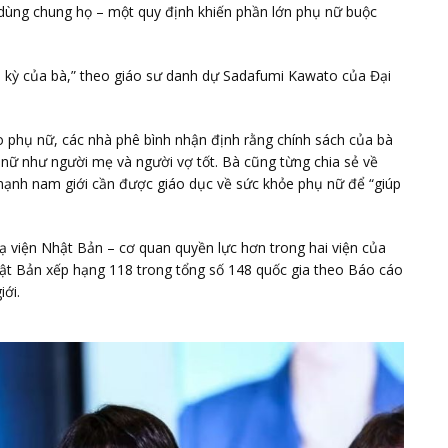
i dùng chung họ – một quy định khiến phần lớn phụ nữ buộc
m kỳ của bà,” theo giáo sư danh dự Sadafumi Kawato của Đại
ho phụ nữ, các nhà phê bình nhận định rằng chính sách của bà
 nữ như người mẹ và người vợ tốt. Bà cũng từng chia sẻ về
mạnh nam giới cần được giáo dục về sức khỏe phụ nữ để “giúp
 viện Nhật Bản – cơ quan quyền lực hơn trong hai viện của
Nhật Bản xếp hạng 118 trong tổng số 148 quốc gia theo Báo cáo
ới.