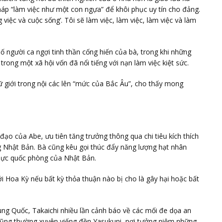
pháp “làm việc như một con ngựa” để khôi phục uy tín cho đảng.
 việc và cuộc sống’. Tôi sẽ làm việc, làm việc, làm việc và làm
ố người ca ngợi tinh thần cống hiến của bà, trong khi những
rong một xã hội vốn đã nổi tiếng với nạn làm việc kiệt sức.
ữ giới trong nội các lên “mức của Bắc Âu”, cho thấy mong
 đạo của Abe, ưu tiên tăng trưởng thông qua chi tiêu kích thích
ng Nhật Bản. Bà cũng kêu gọi thúc đẩy năng lượng hạt nhân
lực quốc phòng của Nhật Bản.
i Hoa Kỳ nếu bất kỳ thỏa thuận nào bị cho là gây hại hoặc bất
ung Quốc, Takaichi nhiều lần cảnh báo về các mối đe dọa an
 cũng thường xuyên viếng đền Yasukuni, nơi tưởng niệm những