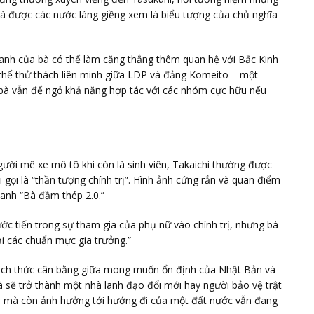
 và được các nước láng giềng xem là biểu tượng của chủ nghĩa
 tranh của bà có thể làm căng thẳng thêm quan hệ với Bắc Kinh
ó thể thử thách liên minh giữa LDP và đảng Komeito – một
 bà vẫn để ngỏ khả năng hợp tác với các nhóm cực hữu nếu
gười mê xe mô tô khi còn là sinh viên, Takaichi thường được
gọi là “thần tượng chính trị”. Hình ảnh cứng rắn và quan điểm
anh “Bà đầm thép 2.0.”
ớc tiến trong sự tham gia của phụ nữ vào chính trị, nhưng bà
i các chuẩn mực gia trưởng.”
hách thức cân bằng giữa mong muốn ổn định của Nhật Bản và
bà sẽ trở thành một nhà lãnh đạo đổi mới hay người bảo vệ trật
 bà, mà còn ảnh hưởng tới hướng đi của một đất nước vẫn đang