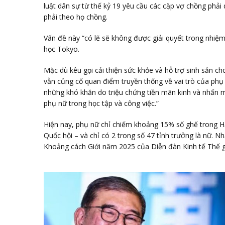
luật dân sự từ thế kỷ 19 yêu cầu các cặp vợ chồng phả
phải theo họ chồng.
Vấn đề này “có lẽ sẽ không được giải quyết trong nhiệ
học Tokyo.
Mặc dù kêu gọi cải thiện sức khỏe và hỗ trợ sinh sản c
vẫn củng cố quan điểm truyền thống về vai trò của phụ
những khó khăn do triệu chứng tiền mãn kinh và nhấn 
phụ nữ trong học tập và công việc.”
Hiện nay, phụ nữ chỉ chiếm khoảng 15% số ghế trong Hạ
Quốc hội – và chỉ có 2 trong số 47 tỉnh trưởng là nữ. 
Khoảng cách Giới năm 2025 của Diễn đàn Kinh tế Thế gi