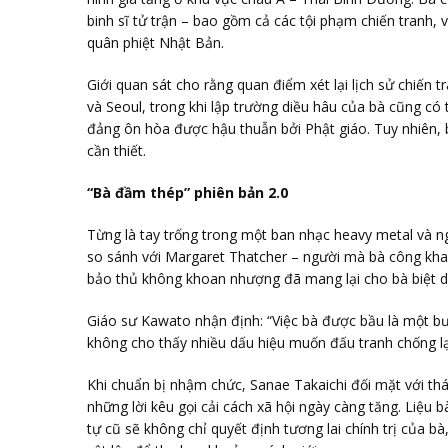
binh sĩ tử trận – bao gồm cả các tội phạm chiến tranh,
quân phiệt Nhật Bản.
Giới quan sát cho rằng quan điểm xét lại lịch sử chiến
và Seoul, trong khi lập trường diều hâu của bà cũng c
đảng ôn hòa được hậu thuẫn bởi Phật giáo. Tuy nhiên,
cần thiết.
“Bà đầm thép” phiên bản 2.0
Từng là tay trống trong một ban nhạc heavy metal và n
so sánh với Margaret Thatcher – người mà bà công khai 
bảo thủ không khoan nhượng đã mang lại cho bà biệt d
Giáo sư Kawato nhận định: “Việc bà được bầu là một bư
không cho thấy nhiều dấu hiệu muốn đấu tranh chống lạ
Khi chuẩn bị nhậm chức, Sanae Takaichi đối mặt với t
những lời kêu gọi cải cách xã hội ngày càng tăng. Liệu 
tự cũ sẽ không chỉ quyết định tương lai chính trị của