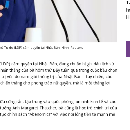
T
h
H
hủ Tự do (LDP) cầm quyền tại Nhật Bản. Hình: Reuters
LDP) cầm quyền tại Nhật Bản, đang chuẩn bị ghi dấu lịch sử
 Chiến thắng của bà hôm thứ Bảy tuần qua trong cuộc bầu chọn
rị vốn do nam giới thống trị của Nhật Bản – tuy nhiên, các
à chiến thắng cho phong trào nữ quyền, mà là một thắng lợi
hữu cứng rắn, tập trung vào quốc phòng, an ninh kinh tế và các
 tướng Anh Margaret Thatcher, bà cũng là học trò chính trị của
tục chính sách “Abenomics” với việc nới lỏng tiền tệ mạnh mẽ