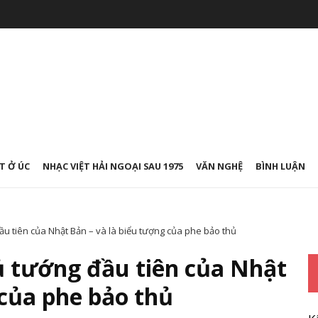
T Ở ÚC
NHẠC VIỆT HẢI NGOẠI SAU 1975
VĂN NGHỆ
BÌNH LUẬN
u tiên của Nhật Bản – và là biểu tượng của phe bảo thủ
ủ tướng đầu tiên của Nhật
 của phe bảo thủ