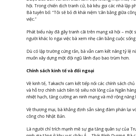
hội. Trong chiến dịch tranh cử, bà kêu gọi các nhà lập 
Bà tuyên bố: “Tôi sẽ bỏ đi khái niệm ‘cân bằng giữa công
việc.”
Phát biểu này đã gây tranh cãi trên mạng xã hội – một s
người khác lo ngại việc bà xem nhẹ cân bằng cuộc sống t
Dù có lập trường cứng rắn, bà vẫn cam kết nâng tỷ lệ n
muốn xây dựng một đội ngũ lãnh đạo bao trùm hơn.
Chính sách kinh tế và đối ngoại
Về kinh tế, Takaichi cam kết tiếp nối các chính sách chủ
và hỗ trợ chính sách tiền tệ siêu nới lỏng của Ngân hà
nhiệt hạch, tăng cường an ninh mạng và mở rộng năng 
Về thương mại, bà khẳng định sẵn sàng đàm phán lại vớ
công cho Nhật Bản.
Là người chỉ trích mạnh mẽ sự gia tăng quân sự của Tr
ninh gia tăng ở khu vực châu Á – Thái Bình Dương. Bà