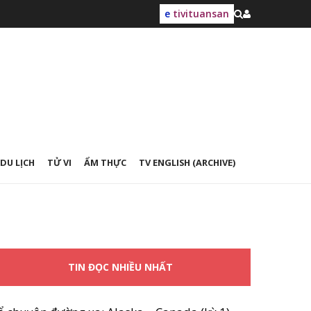
e
tivituansan
DU LỊCH
TỬ VI
ẨM THỰC
TV ENGLISH (ARCHIVE)
TIN ĐỌC NHIỀU NHẤT