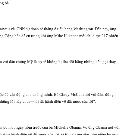
ng bà.
aiwaii và
CNN dự đoán sẽ thắng ở tiểu bang Washington. Đến nay, ông
ng Cộng hòa đề cử trong khi ông Mike Hukabee mới chỉ được 217 phiếu.
m với dân chúng Mỹ là họ sẽ không bị lừa dối bằng những kêu gọi thay
ộc để vận động cho chồng mình. Bà Cindy McCain nói với đám đông:
 những lời này chưa—tôi rất hãnh diện về đất nước của tôi”.
uyên bố một ngày hôm trước của bà Michelle Obama. Vợ ông Obama nói với
 thật sự hãnh diện về đất nước của tôi, vì tôi có cảm giác như niềm hy vọng