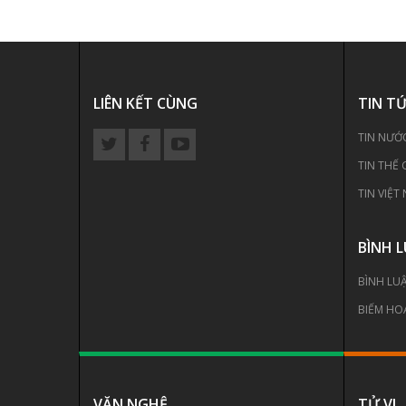
LIÊN KẾT CÙNG
TIN T
TIN NƯỚ
TIN THẾ 
TIN VIỆT
BÌNH 
BÌNH LU
BIẾM HO
VĂN NGHỆ
TỬ VI