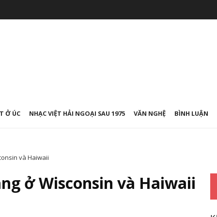
T Ở ÚC
NHẠC VIỆT HẢI NGOẠI SAU 1975
VĂN NGHỆ
BÌNH LUẬN
onsin và Haiwaii
g ở Wisconsin và Haiwaii