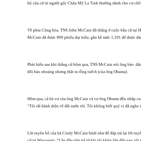
hộ của cử tri người gốc Châu Mỹ La Tinh thường dành cho vợ chồ
Về phía Cộng hòa, TNS John McCain đã thắng ở cuộc bầu cử tại H
McCain đã được 909 phiếu đại biểu, gần kề mức 1,191 để được đả
Phát biểu sau khi thắng cử hôm qua, TNS McCain nói ông bảo
đả
đổi hào nhoáng nhưng thật ra rỗng tuếch (của ông Obama).
Hôm qua, cả bà vợ của ông McCain và vợ ông Obama đều nhập cu
“Tôi rất hãnh diện về đất nước tôi. Tôi không biết quý vị đã nghe
Lời tuyên bố của bà Cindy McCain hình như để đáp trả lại lời t
cử tri Wisconsin: “Lần đầu tiên kể từ khi tôi khôn lớn đến nay, tôi