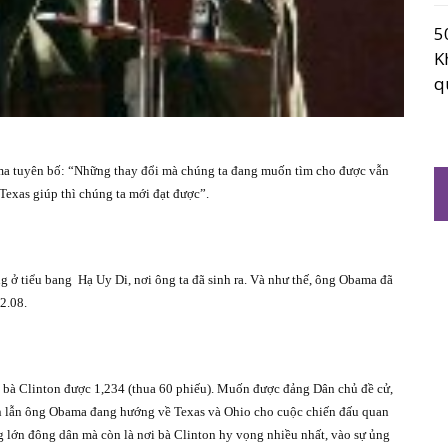
5
K
q
 tuyên bố: “Những thay đổi mà chúng ta đang muốn tìm cho được vẫn
Texas giúp thì chúng ta mới đạt được”.
g ở tiểu bang
Hạ Uy Di, nơi ông ta đã sinh ra. Và như thế, ông Obama đã
2.08.
 bà Clinton được 1,234 (thua 60 phiếu). Muốn được đảng Dân chủ đề cử,
ton lẫn ông Obama đang hướng về Texas và Ohio cho cuộc chiến đấu quan
ng lớn đông dân mà còn là nơi bà Clinton hy vọng nhiều nhất, vào sự ủng