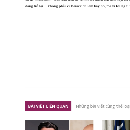
đang trở lại… không phải vì Barack đã làm hay ho, mà vì tôi nghĩ 
Những bài viết cùng thể loạ
BÀI VIẾT LIÊN QUAN