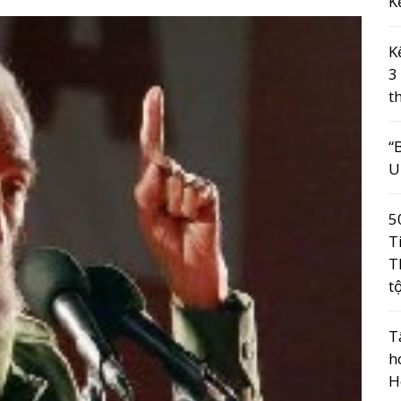
K
K
3
t
“
U
5
T
T
t
T
h
H