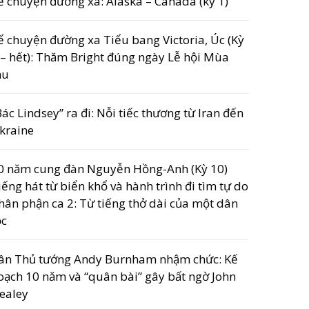
ể chuyện đường xa: Alaska – Canada (kỳ 1)
ể chuyện đường xa Tiểu bang Victoria, Úc (Kỳ
 – hết): Thăm Bright đúng ngày Lễ hội Mùa
hu
Bác Lindsey” ra đi: Nỗi tiếc thương từ Iran đến
kraine
0 năm cung đàn Nguyễn Hồng-Anh (Kỳ 10)
iếng hát từ biển khổ và hành trình đi tìm tự do
hân phận ca 2: Từ tiếng thở dài của một dân
ộc
ân Thủ tướng Andy Burnham nhậm chức: Kế
oạch 10 năm và “quân bài” gây bất ngờ John
ealey