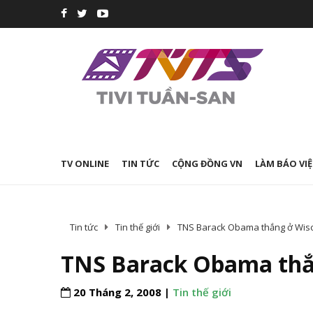
TV ONLINE
TIN TỨC
CỘNG ĐỒNG VN
LÀM BÁO VIỆ
Tin tức
Tin thế giới
TNS Barack Obama thắng ở Wisc
TNS Barack Obama thắn
20 Tháng 2, 2008 |
Tin thế giới