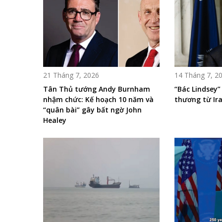
21 Tháng 7, 2026
14 Tháng 7, 2
Tân Thủ tướng Andy Burnham
“Bác Lindsey” 
nhậm chức: Kế hoạch 10 năm và
thương từ Ir
“quân bài” gây bất ngờ John
Healey