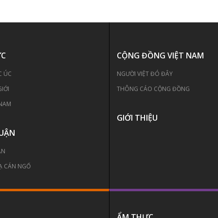
ỨC
CỘNG ĐỒNG VIỆT NAM
C ÚC
NGƯỜI VIỆT ĐÓ ĐÂY
GIỚI
THÔNG CÁO CỘNG ĐỒNG
 NAM
GIỚI THIỆU
LUẬN
ẬN
Ạ CÁN NGỐ
ẨM THỰC