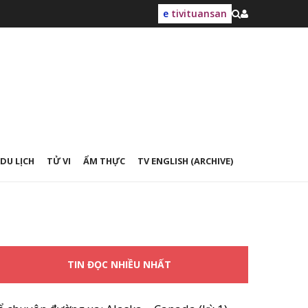
e
tivituansan
DU LỊCH
TỬ VI
ẨM THỰC
TV ENGLISH (ARCHIVE)
TIN ĐỌC NHIỀU NHẤT