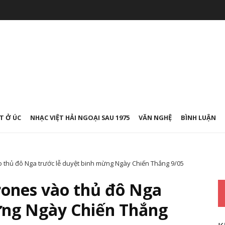
T Ở ÚC
NHẠC VIỆT HẢI NGOẠI SAU 1975
VĂN NGHỆ
BÌNH LUẬN
 thủ đô Nga trước lễ duyệt binh mừng Ngày Chiến Thắng 9/05
rones vào thủ đô Nga
ừng Ngày Chiến Thắng