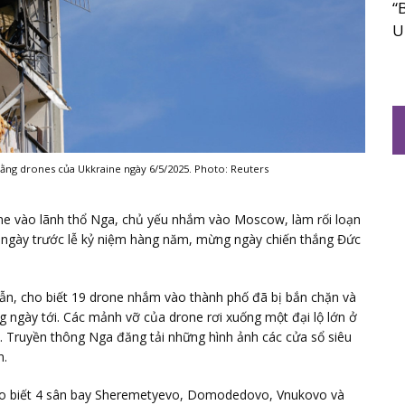
“
U
ằng drones của Ukkraine ngày 6/5/2025. Photo: Reuters
e vào lãnh thổ Nga, chủ yếu nhắm vào Moscow, làm rối loạn
3 ngày trước lễ kỷ niệm hàng năm, mừng ngày chiến thắng Đức
ẫn, cho biết 19 drone nhắm vào thành phố đã bị bắn chặn và
ng ngày tới. Các mảnh vỡ của drone rơi xuống một đại lộ lớn ở
 Truyền thông Nga đăng tải những hình ảnh các cửa sổ siêu
n.
ho biết 4 sân bay Sheremetyevo, Domodedovo, Vnukovo và