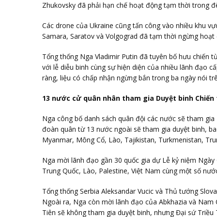
Zhukovsky đã phải hạn chế hoạt động tạm thời trong đ
Các drone của Ukraine cũng tấn công vào nhiều khu vực
Samara, Saratov và Volgograd đã tạm thời ngừng hoạt
Tổng thống Nga Vladimir Putin đã tuyên bố hưu chiến t
với lễ diễu binh cùng sự hiện diện của nhiều lãnh đạo c
ràng, liệu có chấp nhận ngừng bắn trong ba ngày nói tr
13 nước cử quân nhân tham gia Duyệt binh Chiến 
Nga công bố danh sách quân đội các nước sẽ tham gia 
đoàn quân từ 13 nước ngoài sẽ tham gia duyệt binh, ba
Myanmar, Mông Cổ, Lào, Tajikistan, Turkmenistan, Tru
Nga mời lãnh đạo gần 30 quốc gia dự Lễ kỷ niệm Ngày C
Trung Quốc, Lào, Palestine, Việt Nam cùng một số nước
Tổng thống Serbia Aleksandar Vucic và Thủ tướng Slovak
Ngoài ra, Nga còn mời lãnh đạo của Abkhazia và Nam Oss
Tiên sẽ không tham gia duyệt binh, nhưng Đại sứ Triều T