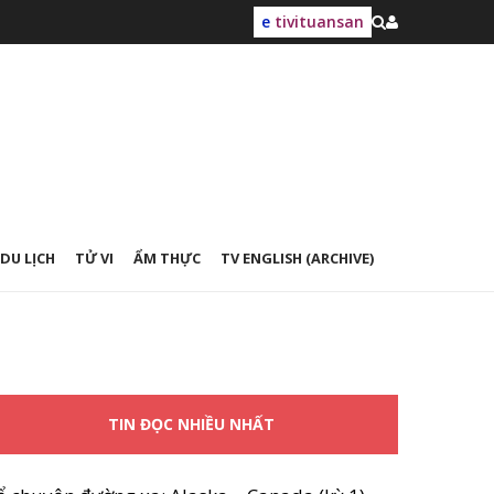
e
tivituansan
DU LỊCH
TỬ VI
ẨM THỰC
TV ENGLISH (ARCHIVE)
TIN ĐỌC NHIỀU NHẤT