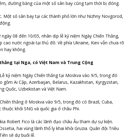
êm, đường băng của một số sân bay cũng tạm thời bị đóng.
. Một số sân bay tại các thành phố lớn như Nizhny Novgorod,
 động.
ừ ngày 08 đến 10/05, nhân dịp lễ kỷ niệm Ngày Chiến Thắng,
ấp cao nước ngoài tại thủ đô. Về phía Ukraine, Kiev vẫn chưa rõ
ên hay không.
thắng tại Nga, có Việt Nam và Trung Cộng
Lễ kỷ niệm Ngày Chiến thắng tại Moskva vào 9/5, trong đó
o gồm Ai Cập, Azerbaijan, Belarus, Kazakhstan, Kyrgyzstan,
ng Quốc, Uzbekistan và Việt Nam.
hiến thắng ở Moskva vào 9/5, trong đó có Brazil, Cuba,
 thuộc khối SNG và quốc gia ở châu Phi.
ia Robert Fico là các lãnh đạo châu Âu tham dự sự kiện.
etia, hai vùng lãnh thổ ly khai khỏi Gruzia. Quân đội Triều
iên sẽ dự buổi lễ.