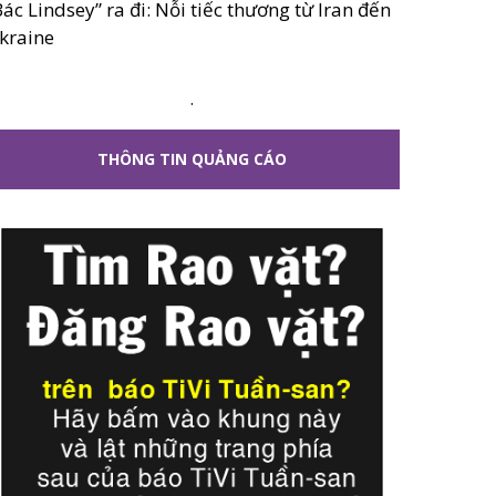
Bác Lindsey” ra đi: Nỗi tiếc thương từ Iran đến
kraine
.
THÔNG TIN QUẢNG CÁO