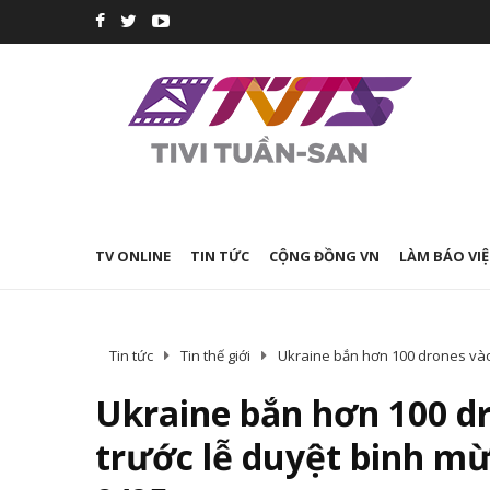
TV ONLINE
TIN TỨC
CỘNG ĐỒNG VN
LÀM BÁO VIỆ
Tin tức
Tin thế giới
Ukraine bắn hơn 100 drones vào
Ukraine bắn hơn 100 d
trước lễ duyệt binh m