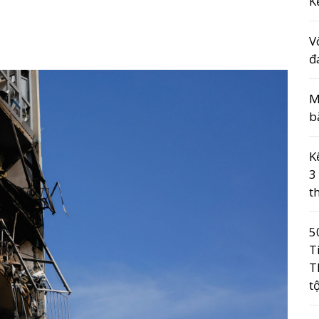
K
V
đ
M
b
K
3
t
5
T
T
t