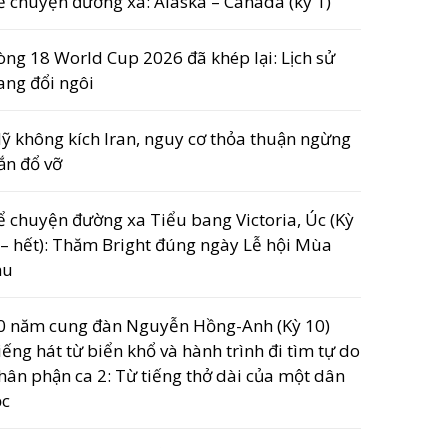
ể chuyện đường xa: Alaska – Canada (kỳ 1)
òng 18 World Cup 2026 đã khép lại: Lịch sử
ang đổi ngôi
ỹ không kích Iran, nguy cơ thỏa thuận ngừng
ắn đổ vỡ
ể chuyện đường xa Tiểu bang Victoria, Úc (Kỳ
 – hết): Thăm Bright đúng ngày Lễ hội Mùa
hu
0 năm cung đàn Nguyễn Hồng-Anh (Kỳ 10)
iếng hát từ biển khổ và hành trình đi tìm tự do
hân phận ca 2: Từ tiếng thở dài của một dân
ộc