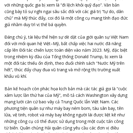
với những quốc gia bị xem là “đi lệch khỏi quỹ đạo”. Văn bản
cũng bày tỏ sự nghi ngại sâu sắc đối với các giá trị “tự do, dân
chủ” mà Mỹ thúc đẩy, coi đó là một công cụ mang tính đạo đức
giả nhằm duy trì vị thế bá quyền.
Đáng chú ý, tài liệu thể hiện sự dè dặt của giới quân sự Việt Nam
đối với mối quan hệ Việt–Mỹ, bất chấp việc hai nước đã nâng
cấp lên Đối tác chiến lược toàn diện vào năm 2023. Mỹ, đặc biệt
trong nhiệm kỳ đầu của Tổng thống Donald Trump, bị xem là
một đối tác thiếu ổn định, theo đuổi chính sách “Nước Mỹ trên
hết”, thúc đẩy chạy đua vũ trang và mở rộng thị trường xuất
khẩu vũ khí.
Bản kế hoạch còn phác họa kịch bản mà các tác giả gọi là “cuộc
xâm lược lần thứ hai của Mỹ”, mô tả cách Washington xây dựng
mạng lưới căn cứ bao vây cả Trung Quốc lẫn Việt Nam. Các
phương tiện quân sự như máy bay ném bom, tàu sân bay, tên
lửa, vệ tinh, robot và máy bay không người lái được liệt kê như
những công cụ có thể được sử dụng trong một cuộc tấn công
từ biển. Quân chủng Hải quân cũng yêu cầu các đơn vị điều