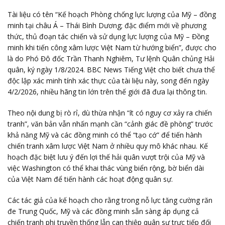
Tài liệu có tên “Kế hoạch Phòng chống lực lượng của Mỹ – đồng
minh tại châu Á – Thái Bình Dương; đặc điểm mới về phương
thức, thủ đoạn tác chiến và sử dụng lực lượng của Mỹ – Đồng
minh khi tiến công xâm lược Việt Nam từ hướng biển”, được cho
là do Phó Đô đốc Trần Thanh Nghiêm, Tư lệnh Quân chủng Hải
quân, ký ngày 1/8/2024. BBC News Tiếng Việt cho biết chưa thể
độc lập xác minh tính xác thực của tài liệu này, song đến ngày
4/2/2026, nhiều hãng tin lớn trên thế giới đã đưa lại thông tin.
Theo nội dung bị rò rỉ, dù thừa nhận “ít có nguy cơ xảy ra chiến
tranh”, văn bản vẫn nhấn mạnh cần “cảnh giác đề phòng” trước
khả năng Mỹ và các đồng minh có thể “tạo cớ” để tiến hành
chiến tranh xâm lược Việt Nam ở nhiều quy mô khác nhau. Kế
hoạch đặc biệt lưu ý đến lợi thế hải quân vượt trội của Mỹ và
việc Washington có thể khai thác vùng biển rộng, bờ biển dài
của Việt Nam để tiến hành các hoạt động quân sự.
Các tác giả của kế hoạch cho rằng trong nỗ lực tăng cường răn
đe Trung Quốc, Mỹ và các đồng minh sẵn sàng áp dụng cả
chiến tranh phi truyền thống lẫn can thiệp quân sự trực tiếp đối