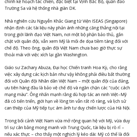
chỉnh kế hoạch tác chiến, đặc biệt tại Vịnh Bắc Bộ, quần đảo
Trường Sa và hệ thống nhà giàn DK.
Nhà nghiên cứu Nguyễn Khắc Giang từ Viện ISEAS (Singapore)
nhận định các tài liệu này phản ánh những căng thẳng nội tại
trong giới lãnh đạo Việt Nam, nơi một bộ phận bảo thủ, gắn
chặt với quân đội, vẫn xem Mỹ là mối đe dọa tiềm tàng đối với
chế độ. Theo ông, quân đội Việt Nam chưa bao giờ thực sự
thoải mái với việc xích lại gần Washington.
Giáo sư Zachary Abuza, Đại học Chiến tranh Hoa Kỳ, cho rằng
việc xây dựng các kịch bản như vậy không phải điều bất thường
đối với Quân đội Nhân dân Việt Nam – một quân đội của đảng,
ưu tiên hàng đầu là bảo vệ chế độ và ngăn chặn các “cuộc cách
mạng màu”. Ông nhấn mạnh rằng dù hợp tác an ninh Việt–Mỹ
đã có tiến triển, giới hạn về lòng tin vẫn rất rõ ràng, và lịch sử
can thiệp của Mỹ tiếp tục ám ảnh tư duy chiến lược của Hà Nội.
Trong bối cảnh Việt Nam vừa mở rộng quan hệ với Mỹ, vừa duy
trì sự cân bằng mong manh với Trung Quốc, tài liệu bị rò rỉ –
nếu xác thực – cho thấy một nghịch lý kéo dài: Mỹ có thể là đối