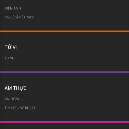
ĐIỆN ẢNH
NGHỆ SĨ VIỆT NAM
TỬ VI
TỬ VI
ẨM THỰC
ĂN UỐNG
TÌM HIỂU VỀ RƯỢU