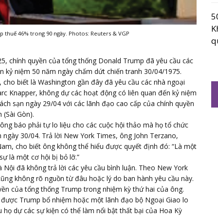
5
K
p thuế 46% trong 90 ngày. Photos: Reuters & VGP
q
, chính quyền của tổng thống Donald Trump đã yêu cầu các
ện kỷ niệm 50 năm ngày chấm dứt chiến tranh 30/04/1975.
, cho biết là Washington gần đây đã yêu cầu các nhà ngoại
arc Knapper, không dự các hoạt động có liên quan đến kỷ niệm
hách sạn ngày 29/04 với các lãnh đạo cao cấp của chính quyền
 (Sài Gòn).
ng báo phải tự lo liệu cho các cuộc hội thảo mà họ tổ chức
ệm ngày 30/04. Trả lời New York Times, ông John Terzano,
 Nam, cho biết ông không thể hiểu được quyết định đó: “Là một
ự là một cơ hội bị bỏ lỡ.”
 Nội đã không trả lời các yêu cầu bình luận. Theo New York
ọ cũng không rõ nguồn từ đâu hoặc lý do ban hành yêu cầu này.
n của tổng thống Trump trong nhiệm kỳ thứ hai của ông.
 được Trump bổ nhiệm hoặc một lãnh đạo bộ Ngoại Giao lo
 họ dự các sự kiện có thể làm nổi bật thất bại của Hoa Kỳ