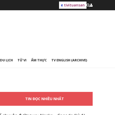
e
tivituansan
DU LỊCH
TỬ VI
ẨM THỰC
TV ENGLISH (ARCHIVE)
TIN ĐỌC NHIỀU NHẤT