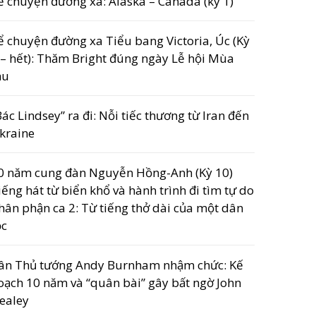
ể chuyện đường xa: Alaska – Canada (kỳ 1)
ể chuyện đường xa Tiểu bang Victoria, Úc (Kỳ
 – hết): Thăm Bright đúng ngày Lễ hội Mùa
hu
Bác Lindsey” ra đi: Nỗi tiếc thương từ Iran đến
kraine
0 năm cung đàn Nguyễn Hồng-Anh (Kỳ 10)
iếng hát từ biển khổ và hành trình đi tìm tự do
hân phận ca 2: Từ tiếng thở dài của một dân
ộc
ân Thủ tướng Andy Burnham nhậm chức: Kế
oạch 10 năm và “quân bài” gây bất ngờ John
ealey