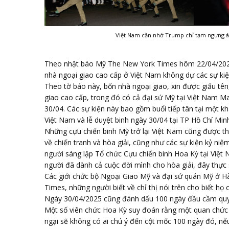
Việt Nam cần nhớ Trump chỉ tạm ngưng á
Theo nhật báo Mỹ The New York Times hôm 22/04/2025
nhà ngoại giao cao cấp ở Việt Nam không dự các sự ki
Theo tờ báo này, bốn nhà ngoại giao, xin được giấu tên
giao cao cấp, trong đó có cả đại sứ Mỹ tại Việt Nam M
30/04. Các sự kiện này bao gồm buổi tiếp tân tại một k
Việt Nam và lễ duyệt binh ngày 30/04 tại TP Hồ Chí Minh
Những cựu chiến binh Mỹ trở lại Việt Nam cũng được thô
về chiến tranh và hòa giải, cũng như các sự kiện kỷ ni
người sáng lập Tổ chức Cựu chiến binh Hoa Kỳ tại Việt
người đã dành cả cuộc đời mình cho hòa giải, đây thực s
Các giới chức bộ Ngoại Giao Mỹ và đại sứ quán Mỹ ở Hà
Times, những người biết về chỉ thị nói trên cho biết h
Ngày 30/04/2025 cũng đánh dấu 100 ngày đầu cầm quyề
Một số viên chức Hoa Kỳ suy đoán rằng một quan chức
ngại sẽ không có ai chú ý đến cột mốc 100 ngày đó, nếu