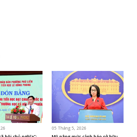
i
026
05 Tháng 5, 2026
ã hội chủ nghĩa”:
Mỹ nâng mức cảnh báo sở hữu