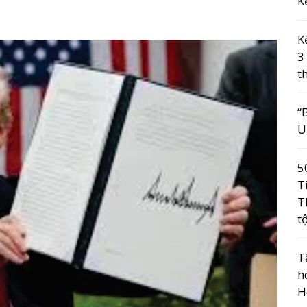
K
K
3
t
“
U
5
T
T
t
T
h
H