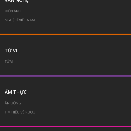
ĐIỆN ẢNH
NGHỆ SĨ VIỆT NAM
TỬ VI
TỬ VI
ẨM THỰC
ĂN UỐNG
TÌM HIỂU VỀ RƯỢU