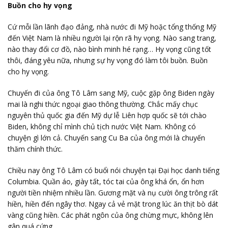
Buồn cho hy vọng
Cứ mỗi lần lãnh đạo đảng, nhà nước đi Mỹ hoặc tổng thống Mỹ
đến Việt Nam là nhiều người lại rộn rã hy vọng. Nào sang trang,
nào thay đổi cơ đồ, nào bình minh hé rạng… Hy vọng cũng tốt
thôi, đáng yêu nữa, nhưng sự hy vọng đó làm tôi buồn. Buồn
cho hy vọng.
Chuyến đi của ông Tô Lâm sang Mỹ, cuộc gặp ông Biden ngày
mai là nghi thức ngoại giao thông thường. Chắc mấy chục
nguyên thủ quốc gia đến Mỹ dự lễ Liên hợp quốc sẽ tới chào
Biden, không chỉ mình chủ tịch nước Việt Nam. Không có
chuyện gì lớn cả. Chuyến sang Cu Ba của ông mới là chuyến
thăm chính thức.
Chiều nay
ông Tô Lâm có buổi nói chuyện tại Đại học danh tiếng
Columbia
. Quần áo, giày tất, tóc tai của ông khá ổn, ổn hơn
người tiền nhiệm nhiều lần. Gương mặt và nụ cười ông trông rất
hiền, hiền đến ngây thơ. Ngay cả vẻ mặt trong lúc ăn thịt bò dát
vàng cũng hiền. Các phát ngôn của ông chừng mực, không lên
gân quá cứng.