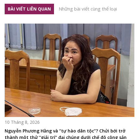
Những bài viết cùng thể loại
BÀI VIẾT LIÊN QUAN
10 Tháng 8, 2026
Nguyễn Phương Hằng và “tự hào dân tộc”? Chửi bới trở
thành một thử “giải trí” đại chúng dưới chế độ cộng sản