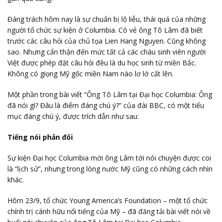
Đáng trách hôm nay là sự chuẩn bị lộ liễu, thái quá của những
người tổ chức sự kiện ở Columbia. Có vẻ ông Tô Lâm đã biết
trước các câu hỏi của chủ tọa Lien Hang Nguyen. Cũng không
sao. Nhưng cẩn thận đến mức tất cả các cháu sinh viên người
Việt được phép đặt câu hỏi đều là du học sinh từ miền Bắc.
Không có giọng Mỹ gốc miền Nam nào lơ lớ cất lên.
Một phần trong bài viết “Ông Tô Lâm tại Đại học Columbia: Ông
đã nói gì? Đâu là điểm đáng chú ý?” của đài BBC, có một tiểu
mục đáng chú ý, được trích dẫn như sau:
Tiếng nói phản đối
Sự kiện Đại học Columbia mời ông Lâm tới nói chuyện được coi
là “lịch sử”, nhưng trong lòng nước Mỹ cũng có những cách nhìn
khác.
Hôm 23/9, tổ chức Young America’s Foundation – một tổ chức
chính trị cánh hữu nổi tiếng của Mỹ – đã đăng tải bài viết nói về