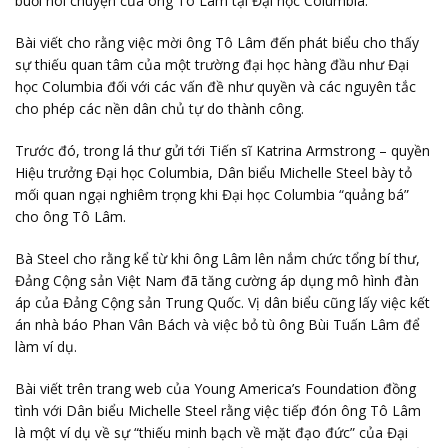
buổi nói chuyện của ông Tô Lâm tại Đại học Columbia.
Bài viết cho rằng việc mời ông Tô Lâm đến phát biểu cho thấy
sự thiếu quan tâm của một trường đại học hàng đầu như Đại
học Columbia đối với các vấn đề như quyền và các nguyên tắc
cho phép các nền dân chủ tự do thành công.
Trước đó, trong lá thư gửi tới Tiến sĩ Katrina Armstrong – quyền
Hiệu trưởng Đại học Columbia, Dân biểu Michelle Steel bày tỏ
mối quan ngại nghiêm trọng khi Đại học Columbia “quảng bá”
cho ông Tô Lâm.
Bà Steel cho rằng kể từ khi ông Lâm lên nắm chức tổng bí thư,
Đảng Cộng sản Việt Nam đã tăng cường áp dụng mô hình đàn
áp của Đảng Cộng sản Trung Quốc. Vị dân biểu cũng lấy việc kết
án nhà báo Phan Vân Bách và việc bỏ tù ông Bùi Tuấn Lâm để
làm ví dụ.
Bài viết trên trang web của Young America’s Foundation đồng
tình với Dân biểu Michelle Steel rằng việc tiếp đón ông Tô Lâm
là một ví dụ về sự “thiếu minh bạch về mặt đạo đức” của Đại