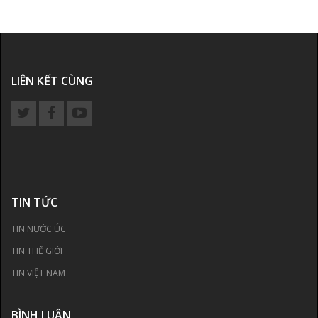
LIÊN KẾT CÙNG
TIN TỨC
TIN NƯỚC ÚC
TIN THẾ GIỚI
TIN VIỆT NAM
BÌNH LUẬN