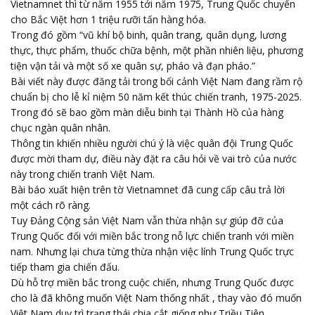
Vietnamnet thì từ năm 1955 tới năm 1975, Trung Quốc chuyển
cho Bắc Việt hơn 1 triệu rưỡi tấn hàng hóa.
Trong đó gồm “vũ khí bộ binh, quân trang, quân dụng, lương
thực, thực phẩm, thuốc chữa bệnh, một phần nhiên liệu, phương
tiện vận tải và một số xe quân sự, pháo và đạn pháo.”
Bài viết này được đăng tải trong bối cảnh Việt Nam đang rầm rộ
chuẩn bị cho lễ kỉ niệm 50 năm kết thúc chiến tranh, 1975-2025.
Trong đó sẽ bao gồm màn diễu binh tại Thành Hồ của hàng
chục ngàn quân nhân.
Thông tin khiến nhiều người chú ý là việc quân đội Trung Quốc
được mời tham dự, điều này đặt ra câu hỏi về vai trò của nước
này trong chiến tranh Việt Nam.
Bài báo xuất hiện trên tờ Vietnamnet đã cung cấp câu trả lời
một cách rõ ràng.
Tuy Đảng Cộng sản Việt Nam vẫn thừa nhận sự giúp đỡ của
Trung Quốc đối với miền bắc trong nỗ lực chiến tranh với miền
nam. Nhưng lại chưa từng thừa nhận việc lính Trung Quốc trực
tiếp tham gia chiến đấu.
Dù hỗ trợ miền bắc trong cuộc chiến, nhưng Trung Quốc được
cho là đã không muốn Việt Nam thống nhất , thay vào đó muốn
Việt Nam duy trì trạng thái chia cắt giống như Triều Tiên.