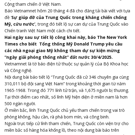
Cộng tham chiến ở Việt Nam.
Báo Vietnamnet hôm 20 tháng 4 đã cho đăng tải bài viết với tựa
đề ‘
Sự giúp đỡ của Trung Quốc trong kháng chiến chống
Mỹ, cứu nước’
, trong đó tiết lộ sự can dự của Trung Quốc vào
Chiến tranh Việt Nam một cách chi tiết.
Hai ngày sau sự tiết lộ công khai này, báo The New York
Times cho biết Tổng thống Mỹ Donald Trump yêu cầu
các nhà ngoại giao Mỹ không tham dự sự kiện mừng
“ngày giải phóng thống nhất” đất nước 30/4/2025.
Vietnamnet là tờ báo điện tử thuộc sự quản lý của Bộ Khoa học
và Công nghệ.
Nội dung bài báo tiết lộ “Trung Quốc đã cử 346 chuyên gia cùng
310,011 bộ đội sang Việt Nam” trong khoảng thời gian từ năm
1965-1968. Trong đó 771 lính tử trận, và 1,675 người bị thương.
Tại thời điểm cao nhất, số lính Mỹ hiện diện ở miền nam là hơn
500 ngàn người.
Ở miền bắc, lính Trung Quốc chủ yếu tham chiến trong vai trò
phòng không, hậu cần, rà phá bom mìn, và công binh.
Ngoài trực tiếp cử lính tham chiến, Trung Quốc còn viện trợ cho
miền bắc số hàng hóa khổng lồ, theo nội dung bài báo trên