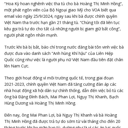
“Hoa Kỳ hoan nghênh việc tha tù cho bà Hoàng Thị Minh Hồng”,
một phát ngôn viên của Bộ Ngoại giao Mỹ cho VOA biết qua
email vào ngày 25/9/2024, ngay sau khi bà được chính quyền
Việt Nam tha trước hạn gần 21 tháng tù. “Chúng tôi đã liên tục
kêu gọi trả tự do cho tất cả những người bị giam giữ bất công”,
người phát ngôn nhấn mạnh.
Trước khi bà bị bắt, báo chí trong nước đăng bài tôn vinh việc bà
được đưa vào danh sách “Anh hùng Khí hậu” của Liên Hiệp
Quốc cũng như việc là người phụ nữ Việt Nam đầu tiên đặt chân
lên Nam Cực.
Theo giới hoạt động vì môi trường quốc tế, trong giai đoạn
2021-2023, chính quyền Việt Nam đã tăng cường đàn áp các
nhà hoạt động xã hội dân sự chính thống, dẫn đến việc bỏ tù các
ông bà Đặng Đình Bách, Mai Phan Lợi, Ngụy Thị Khanh, Bạch
Hùng Dương và Hoàng Thị Minh Hồng.
Đến nay, ông Mai Phan Lợi, bà Ngụy Thị Khanh và bà Hoàng
Thị Minh Hồng đã được trả tự do sớm từ vài tháng cho đến 20
tháng trước khi họ mãn hạn tù, dường như là vì các áp lực quốc