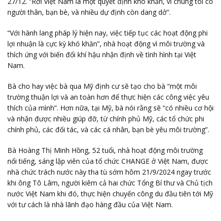
27/12. “Rời Việt Nam là một quyết định khó khăn, vì chúng tôi có
người thân, bạn bè, và nhiều dự định còn dang dở”.
“Với hành lang pháp lý hiện nay, việc tiếp tục các hoạt động phi
lợi nhuận là cực kỳ khó khăn”, nhà hoạt động vì môi trường và
thích ứng với biến đổi khí hậu nhận định về tình hình tại Việt
Nam.
Bà cho hay việc bà qua Mỹ định cư sẽ tạo cho bà “một môi
trường thuận lợi và an toàn hơn để thực hiện các công việc yêu
thích của mình”. Hơn nữa, tại Mỹ, bà nói rằng sẽ “có nhiều cơ hội
và nhận được nhiều giúp đỡ, từ chính phủ Mỹ, các tổ chức phi
chính phủ, các đối tác, và các cá nhân, bạn bè yêu môi trường”.
Bà Hoàng Thị Minh Hồng, 52 tuổi, nhà hoạt động môi trường
nổi tiếng, sáng lập viên của tổ chức CHANGE ở Việt Nam, được
nhà chức trách nước này tha tù sớm hôm 21/9/2024 ngay trước
khi ông Tô Lâm, người kiêm cả hai chức Tổng Bí thư và Chủ tịch
nước Việt Nam khi đó, thực hiện chuyến công du đầu tiên tới Mỹ
với tư cách là nhà lãnh đạo hàng đầu của Việt Nam.