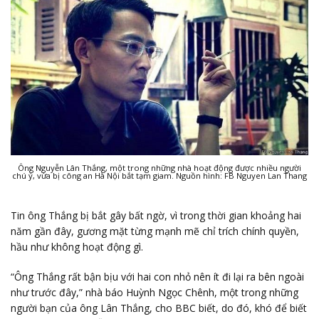
Ông Nguyễn Lân Thắng, một trong những nhà hoạt động được nhiều người
chú ý, vừa bị công an Hà Nội bắt tạm giam. Nguồn hình: FB Nguyen Lan Thang
Tin ông Thắng bị bắt gây bất ngờ, vì trong thời gian khoảng hai
năm gần đây, gương mặt từng mạnh mẽ chỉ trích chính quyền,
hầu như không hoạt động gì.
“Ông Thắng rất bận bịu với hai con nhỏ nên ít đi lại ra bên ngoài
như trước đây,” nhà báo Huỳnh Ngọc Chênh, một trong những
người bạn của ông Lân Thắng, cho BBC biết, do đó, khó để biết