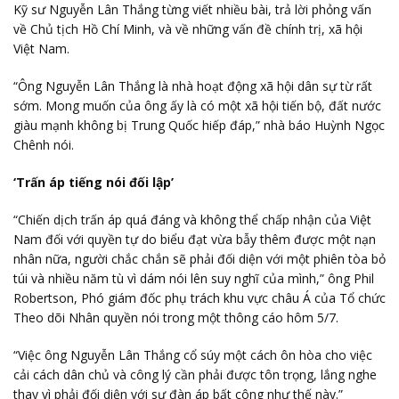
Kỹ sư Nguyễn Lân Thắng từng viết nhiều bài, trả lời phỏng vấn
về Chủ tịch Hồ Chí Minh, và về những vấn đề chính trị, xã hội
Việt Nam.
“Ông Nguyễn Lân Thắng là nhà hoạt động xã hội dân sự từ rất
sớm. Mong muốn của ông ấy là có một xã hội tiến bộ, đất nước
giàu mạnh không bị Trung Quốc hiếp đáp,” nhà báo Huỳnh Ngọc
Chênh nói.
‘Trấn áp tiếng nói đối lập’
“Chiến dịch trấn áp quá đáng và không thể chấp nhận của Việt
Nam đối với quyền tự do biểu đạt vừa bẫy thêm được một nạn
nhân nữa, người chắc chắn sẽ phải đối diện với một phiên tòa bỏ
túi và nhiều năm tù vì dám nói lên suy nghĩ của mình,” ông Phil
Robertson, Phó giám đốc phụ trách khu vực châu Á của Tổ chức
Theo dõi Nhân quyền nói trong một thông cáo hôm 5/7.
“Việc ông Nguyễn Lân Thắng cổ súy một cách ôn hòa cho việc
cải cách dân chủ và công lý cần phải được tôn trọng, lắng nghe
thay vì phải đối diện với sự đàn áp bất công như thế này.”