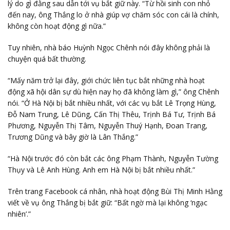
lý do gì đằng sau dẫn tới vụ bắt giữ này. “Từ hồi sinh con nhỏ
đến nay, ông Thắng lo ở nhà giúp vợ chăm sóc con cái là chính,
không còn hoạt động gì nữa.”
Tuy nhiên, nhà báo Huỳnh Ngọc Chênh nói đây không phải là
chuyện quá bất thường.
“Mấy năm trở lại đây, giới chức liên tục bắt những nhà hoạt
động xã hội dân sự dù hiện nay họ đã không làm gì,” ông Chênh
nói. “Ở Hà Nội bị bắt nhiều nhất, với các vụ bắt Lê Trọng Hùng,
Đỗ Nam Trung, Lê Dũng, Cấn Thị Thêu, Trịnh Bá Tư, Trịnh Bá
Phương, Nguyễn Thị Tâm, Nguyễn Thuý Hạnh, Đoan Trang,
Trương Dũng và bây giờ là Lân Thắng.”
“Hà Nội trước đó còn bắt các ông Phạm Thành, Nguyễn Tường
Thụy và Lê Anh Hùng. Anh em Hà Nội bị bắt nhiều nhất.”
Trên trang Facebook cá nhân, nhà hoạt động Bùi Thị Minh Hằng
viết về vụ ông Thắng bị bắt giữ: “Bất ngờ mà lại không ‘ngạc
nhiên’.”