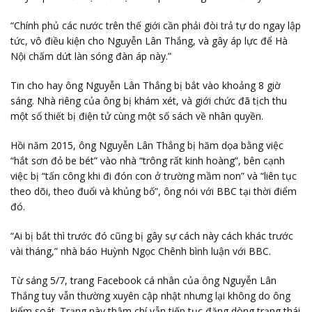
“Chính phủ các nước trên thế giới cần phải đòi trả tự do ngay lập
tức, vô điều kiện cho Nguyễn Lân Thắng, và gây áp lực để Hà
Nội chấm dứt làn sóng đàn áp này.”
Tin cho hay ông Nguyễn Lân Thắng bị bắt vào khoảng 8 giờ
sáng. Nhà riêng của ông bị khám xét, và giới chức đã tịch thu
một số thiết bị điện tử cùng một số sách về nhân quyền.
Hồi năm 2015, ông Nguyễn Lân Thắng bị hăm dọa bằng việc
“hắt sơn đỏ be bét” vào nhà “trông rất kinh hoàng”, bên cạnh
việc bị “tấn công khi đi đón con ở trường mầm non” và “liên tục
theo dõi, theo đuổi và khủng bố”, ông nói với BBC tại thời điểm
đó.
“Ai bị bắt thì trước đó cũng bị gây sự cách này cách khác trước
vài tháng,” nhà báo Huỳnh Ngọc Chênh bình luận với BBC.
Từ sáng 5/7, trang Facebook cá nhân của ông Nguyễn Lân
Thắng tuy vẫn thường xuyên cập nhật nhưng lại không do ông
kiểm soát. Trạng này thậm chí vẫn tiếp tục đăng dòng trạng thái