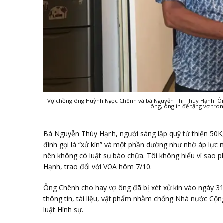
Vợ chồng ông Huỳnh Ngọc Chênh và bà Nguyễn Thị Thúy Hạnh. Ông
ông, ông in để tặng vợ tro
Bà Nguyễn Thúy Hạnh, người sáng lập quỹ từ thiện 50K
đình gọi là “xử kín” và một phần dường như nhờ áp lực m
nên không có luật sư bào chữa. Tôi không hiểu vì sao 
Hạnh, trao đổi với VOA hôm 7/10.
Ông Chênh cho hay vợ ông đã bị xét xử kín vào ngày 31/
thông tin, tài liệu, vật phẩm nhằm chống Nhà nước Cộng
luật Hình sự.