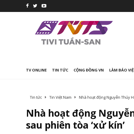
TV ONLINE
TIN TỨC
CỘNG ĐỒNG VN
LÀM BÁO VIỆ
Tin tức
Tin Việt Nam
Nhà hoạt động Nguyễn Thúy Hạ
Nhà hoạt động Nguyễn
sau phiên tòa ‘xử kín’