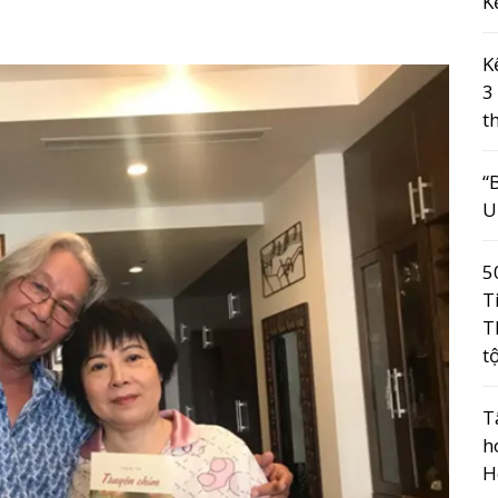
K
K
3
t
“
U
5
T
T
t
T
h
H