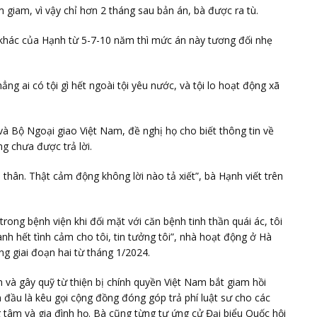
m giam, vì vậy chỉ hơn 2 tháng sau bản án, bà được ra tù.
khác của Hạnh từ 5-7-10 năm thì mức án này tương đối nhẹ
ẳng ai có tội gì hết ngoài tội yêu nước, và tội lo hoạt động xã
à Bộ Ngoại giao Việt Nam, đề nghị họ cho biết thông tin về
g chưa được trả lời.
 thân. Thật cảm động không lời nào tả xiết”, bà Hạnh viết trên
trong bệnh viện khi đối mặt với căn bệnh tinh thần quái ác, tôi
nh hết tình cảm cho tôi, tin tưởng tôi”, nhà hoạt động ở Hà
g giai đoạn hai từ tháng 1/2024.
 và gây quỹ từ thiện bị chính quyền Việt Nam bắt giam hồi
 đầu là kêu gọi cộng đồng đóng góp trả phí luật sư cho các
 tâm và gia đình họ. Bà cũng từng tự ứng cử Đại biểu Quốc hội