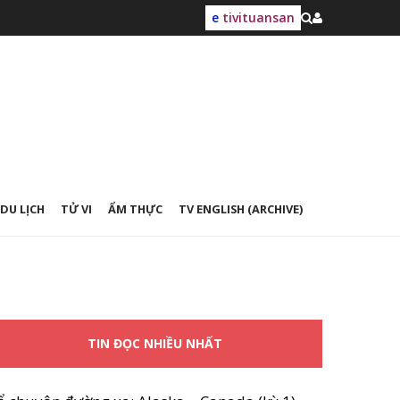
e
tivituansan
DU LỊCH
TỬ VI
ẨM THỰC
TV ENGLISH (ARCHIVE)
TIN ĐỌC NHIỀU NHẤT