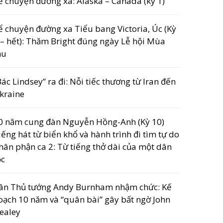
ể chuyện đường xa: Alaska – Canada (kỳ 1)
ể chuyện đường xa Tiểu bang Victoria, Úc (Kỳ
 – hết): Thăm Bright đúng ngày Lễ hội Mùa
hu
Bác Lindsey” ra đi: Nỗi tiếc thương từ Iran đến
kraine
0 năm cung đàn Nguyễn Hồng-Anh (Kỳ 10)
iếng hát từ biển khổ và hành trình đi tìm tự do
hân phận ca 2: Từ tiếng thở dài của một dân
ộc
ân Thủ tướng Andy Burnham nhậm chức: Kế
oạch 10 năm và “quân bài” gây bất ngờ John
ealey