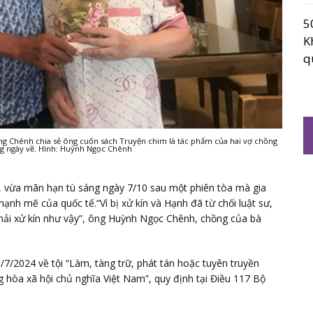
5
K
q
 Chênh chia sẻ ông cuốn sách Truyện chim là tác phẩm của hai vợ chồng
ng ngày về. Hình: Huỳnh Ngọc Chênh
, vừa mãn hạn tù sáng ngày 7/10 sau một phiên tòa mà gia
ạnh mẽ của quốc tế.“Vì bị xử kín và Hạnh đã từ chối luật sư,
phải xử kín như vậy”, ông Huỳnh Ngọc Chênh, chồng của bà
7/2024 về tội “Làm, tàng trữ, phát tán hoặc tuyên truyền
 hòa xã hội chủ nghĩa Việt Nam”, quy định tại Điều 117 Bộ