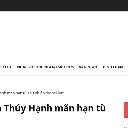
T Ở ÚC
NHẠC VIỆT HẢI NGOẠI SAU 1975
VĂN NGHỆ
BÌNH LUẬN
nh mãn hạn tù sau phiên tòa ‘xử kín’
 Thúy Hạnh mãn hạn tù