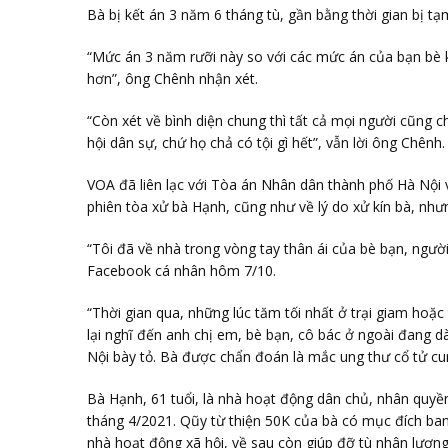
Bà bị kết án 3 năm 6 tháng tù, gần bằng thời gian bị tạ
“Mức án 3 năm rưỡi này so với các mức án của bạn bè 
hơn”, ông Chênh nhận xét.
“Còn xét về bình diện chung thì tất cả mọi người cũng ch
hội dân sự, chứ họ chả có tội gì hết”, vẫn lời ông Chênh.
VOA đã liên lạc với Tòa án Nhân dân thành phố Hà Nội v
phiên tòa xử bà Hạnh, cũng như về lý do xử kín bà, nhưn
“Tôi đã về nhà trong vòng tay thân ái của bè bạn, người
Facebook cá nhân hôm 7/10.
“Thời gian qua, những lúc tăm tối nhất ở trại giam hoặc 
lại nghĩ đến anh chị em, bè bạn, cô bác ở ngoài đang dà
Nội bày tỏ. Bà được chẩn đoán là mắc ung thư cổ tử cun
Bà Hạnh, 61 tuổi, là nhà hoạt động dân chủ, nhân quyền
tháng 4/2021. Qũy từ thiện 50K của bà có mục đích ban
nhà hoạt động xã hội, về sau còn giúp đỡ tù nhân lương