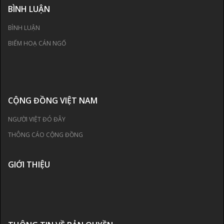
BÌNH LUẬN
BÌNH LUẬN
BIẾM HOẠ CÁN NGỐ
CỘNG ĐỒNG VIỆT NAM
NGƯỜI VIỆT ĐÓ ĐÂY
THÔNG CÁO CỘNG ĐỒNG
GIỚI THIỆU