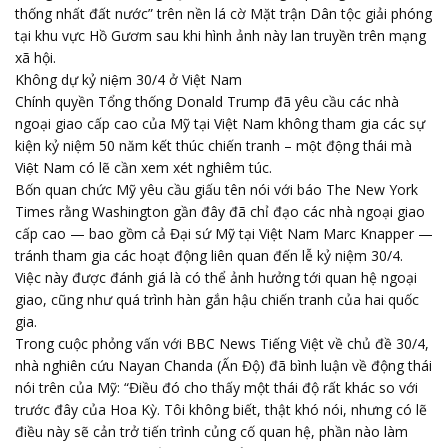
thống nhất đất nước” trên nền lá cờ Mặt trận Dân tộc giải phóng
tại khu vực Hồ Gươm sau khi hình ảnh này lan truyền trên mạng
xã hội.
Không dự kỷ niệm 30/4 ở Việt Nam
Chính quyền Tổng thống Donald Trump đã yêu cầu các nhà
ngoại giao cấp cao của Mỹ tại Việt Nam không tham gia các sự
kiện kỷ niệm 50 năm kết thúc chiến tranh – một động thái mà
Việt Nam có lẽ cần xem xét nghiêm túc.
Bốn quan chức Mỹ yêu cầu giấu tên nói với báo The New York
Times rằng Washington gần đây đã chỉ đạo các nhà ngoại giao
cấp cao — bao gồm cả Đại sứ Mỹ tại Việt Nam Marc Knapper —
tránh tham gia các hoạt động liên quan đến lễ kỷ niệm 30/4.
Việc này được đánh giá là có thể ảnh hưởng tới quan hệ ngoại
giao, cũng như quá trình hàn gắn hậu chiến tranh của hai quốc
gia.
Trong cuộc phỏng vấn với BBC News Tiếng Việt về chủ đề 30/4,
nhà nghiên cứu Nayan Chanda (Ấn Độ) đã bình luận về động thái
nói trên của Mỹ: “Điều đó cho thấy một thái độ rất khác so với
trước đây của Hoa Kỳ. Tôi không biết, thật khó nói, nhưng có lẽ
điều này sẽ cản trở tiến trình củng cố quan hệ, phần nào làm