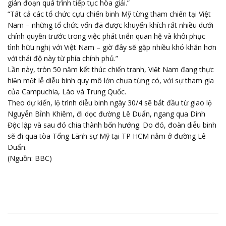
gián đoạn quá trình tiếp tục hòa giải.”
“Tất cả các tổ chức cựu chiến binh Mỹ từng tham chiến tại Việt
Nam – những tổ chức vốn đã được khuyến khích rất nhiều dưới
chính quyền trước trong việc phát triển quan hệ và khôi phục
tình hữu nghị với Việt Nam – giờ đây sẽ gặp nhiều khó khăn hơn
với thái độ này từ phía chính phủ.”
Lần này, tròn 50 năm kết thúc chiến tranh, Việt Nam đang thực
hiện một lễ diễu binh quy mô lớn chưa từng có, với sự tham gia
của Campuchia, Lào và Trung Quốc.
Theo dự kiến, lộ trình diễu binh ngày 30/4 sẽ bắt đầu từ giao lộ
Nguyễn Bỉnh Khiêm, đi dọc đường Lê Duẩn, ngang qua Dinh
Độc lập và sau đó chia thành bốn hướng. Do đó, đoàn diễu binh
sẽ đi qua tòa Tổng Lãnh sự Mỹ tại TP HCM nằm ở đường Lê
Duẩn.
(Nguồn: BBC)