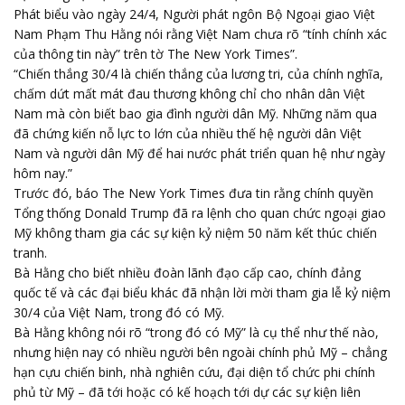
Phát biểu vào ngày 24/4, Người phát ngôn Bộ Ngoại giao Việt
Nam Phạm Thu Hằng nói rằng Việt Nam chưa rõ “tính chính xác
của thông tin này” trên tờ The New York Times”.
“Chiến thắng 30/4 là chiến thắng của lương tri, của chính nghĩa,
chấm dứt mất mát đau thương không chỉ cho nhân dân Việt
Nam mà còn biết bao gia đình người dân Mỹ. Những năm qua
đã chứng kiến nỗ lực to lớn của nhiều thế hệ người dân Việt
Nam và người dân Mỹ để hai nước phát triển quan hệ như ngày
hôm nay.”
Trước đó, báo The New York Times đưa tin rằng chính quyền
Tổng thống Donald Trump đã ra lệnh cho quan chức ngoại giao
Mỹ không tham gia các sự kiện kỷ niệm 50 năm kết thúc chiến
tranh.
Bà Hằng cho biết nhiều đoàn lãnh đạo cấp cao, chính đảng
quốc tế và các đại biểu khác đã nhận lời mời tham gia lễ kỷ niệm
30/4 của Việt Nam, trong đó có Mỹ.
Bà Hằng không nói rõ “trong đó có Mỹ” là cụ thể như thế nào,
nhưng hiện nay có nhiều người bên ngoài chính phủ Mỹ – chẳng
hạn cựu chiến binh, nhà nghiên cứu, đại diện tổ chức phi chính
phủ từ Mỹ – đã tới hoặc có kế hoạch tới dự các sự kiện liên