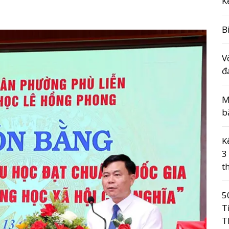
K
B
V
đ
M
b
K
3
t
5
T
T