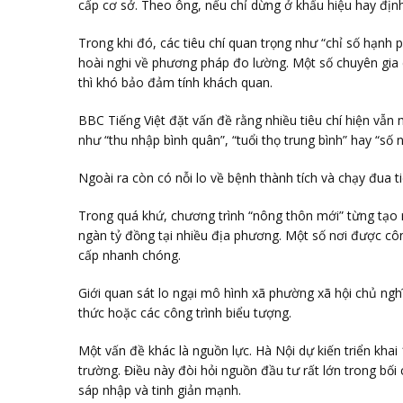
cấp cơ sở. Theo ông, nếu chỉ dừng ở khẩu hiệu hay định 
Trong khi đó, các tiêu chí quan trọng như “chỉ số hạnh
hoài nghi về phương pháp đo lường. Một số chuyên gia 
thì khó bảo đảm tính khách quan.
BBC Tiếng Việt đặt vấn đề rằng nhiều tiêu chí hiện vẫn
như “thu nhập bình quân”, “tuổi thọ trung bình” hay “s
Ngoài ra còn có nỗi lo về bệnh thành tích và chạy đua ti
Trong quá khứ, chương trình “nông thôn mới” từng tạo
ngàn tỷ đồng tại nhiều địa phương. Một số nơi được cô
cấp nhanh chóng.
Giới quan sát lo ngại mô hình xã phường xã hội chủ ngh
thức hoặc các công trình biểu tượng.
Một vấn đề khác là nguồn lực. Hà Nội dự kiến triển khai
trường. Điều này đòi hỏi nguồn đầu tư rất lớn trong bố
sáp nhập và tinh giản mạnh.