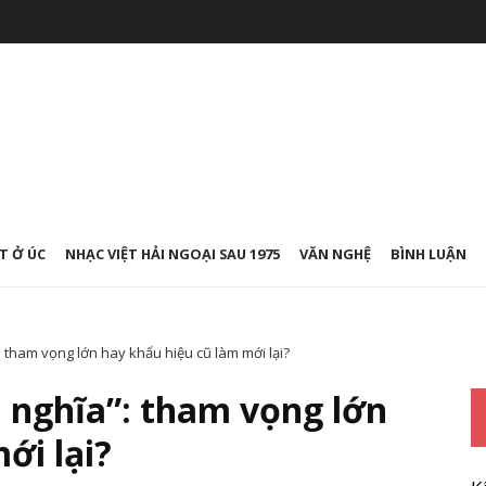
T Ở ÚC
NHẠC VIỆT HẢI NGOẠI SAU 1975
VĂN NGHỆ
BÌNH LUẬN
 tham vọng lớn hay khẩu hiệu cũ làm mới lại?
 nghĩa”: tham vọng lớn
ới lại?