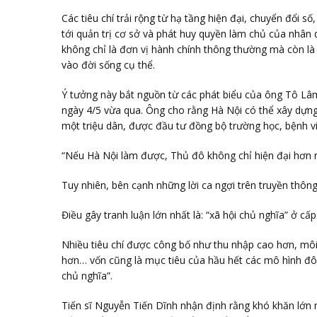
Các tiêu chí trải rộng từ hạ tầng hiện đại, chuyển đổi số,
tới quản trị cơ sở và phát huy quyền làm chủ của nhân
không chỉ là đơn vị hành chính thông thường mà còn là n
vào đời sống cụ thể.
Ý tưởng này bắt nguồn từ các phát biểu của ông Tô Lâm 
ngày 4/5 vừa qua. Ông cho rằng Hà Nội có thể xây dự
một triệu dân, được đầu tư đồng bộ trường học, bệnh v
“Nếu Hà Nội làm được, Thủ đô không chỉ hiện đại hơn m
Tuy nhiên, bên cạnh những lời ca ngợi trên truyền thôn
Điều gây tranh luận lớn nhất là: “xã hội chủ nghĩa” ở cấp
Nhiều tiêu chí được công bố như thu nhập cao hơn, môi 
hơn… vốn cũng là mục tiêu của hầu hết các mô hình đô th
chủ nghĩa”.
Tiến sĩ Nguyễn Tiến Dĩnh nhận định rằng khó khăn lớn nh