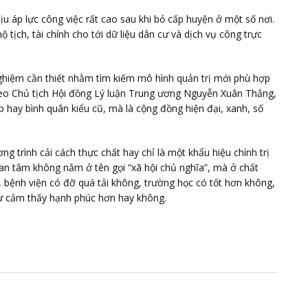
u áp lực công việc rất cao sau khi bỏ cấp huyện ở một số nơi.
hộ tịch, tài chính cho tới dữ liệu dân cư và dịch vụ công trực
ghiệm cần thiết nhằm tìm kiếm mô hình quản trị mới phù hợp
 Theo Chủ tịch Hội đồng Lý luận Trung ương Nguyễn Xuân Thắng,
 hay bình quân kiểu cũ, mà là cộng đồng hiện đại, xanh, số
ng trình cải cách thực chất hay chỉ là một khẩu hiệu chính trị
an tâm không nằm ở tên gọi “xã hội chủ nghĩa”, mà ở chất
, bệnh viện có đỡ quá tải không, trường học có tốt hơn không,
ự cảm thấy hạnh phúc hơn hay không.