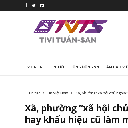
TV ONLINE
TIN TỨC
CỘNG ĐỒNG VN
LÀM BÁO VIỆ
Tin tức
Tin Việt Nam
Xã, phường “xã hội chủ nghĩa”:
Xã, phường “xã hội chủ
hay khẩu hiệu cũ làm m