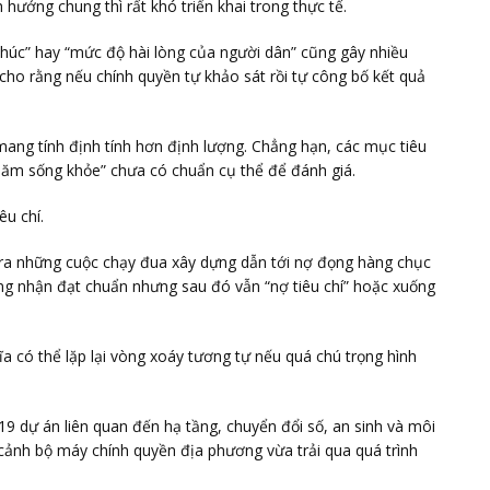
hướng chung thì rất khó triển khai trong thực tế.
 phúc” hay “mức độ hài lòng của người dân” cũng gây nhiều
cho rằng nếu chính quyền tự khảo sát rồi tự công bố kết quả
 mang tính định tính hơn định lượng. Chẳng hạn, các mục tiêu
ố năm sống khỏe” chưa có chuẩn cụ thể để đánh giá.
êu chí.
 ra những cuộc chạy đua xây dựng dẫn tới nợ đọng hàng chục
ng nhận đạt chuẩn nhưng sau đó vẫn “nợ tiêu chí” hoặc xuống
ĩa có thể lặp lại vòng xoáy tương tự nếu quá chú trọng hình
 19 dự án liên quan đến hạ tầng, chuyển đổi số, an sinh và môi
i cảnh bộ máy chính quyền địa phương vừa trải qua quá trình