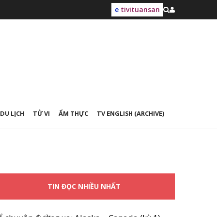
e
tivituansan
DU LỊCH
TỬ VI
ẨM THỰC
TV ENGLISH (ARCHIVE)
TIN ĐỌC NHIỀU NHẤT