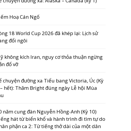
ể chuyện đường xa: Alaska – Canada (kỳ 1)
iếm Hoạ Cán Ngố
òng 18 World Cup 2026 đã khép lại: Lịch sử
ang đổi ngôi
ỹ không kích Iran, nguy cơ thỏa thuận ngừng
ắn đổ vỡ
ể chuyện đường xa Tiểu bang Victoria, Úc (Kỳ
 – hết): Thăm Bright đúng ngày Lễ hội Mùa
hu
0 năm cung đàn Nguyễn Hồng-Anh (Kỳ 10)
iếng hát từ biển khổ và hành trình đi tìm tự do
hân phận ca 2: Từ tiếng thở dài của một dân