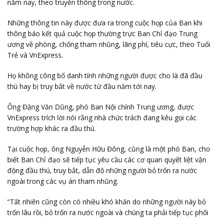
năm nay, theo truyền thông trong nước.
Những thông tin này được đưa ra trong cuộc họp của Ban khi
thông báo kết quả cuộc họp thường trực Ban Chỉ đạo Trung
ương về phòng, chống tham nhũng, lãng phí, tiêu cực, theo
Tuổi
Trẻ
và
VnExpress
.
Họ không công bố danh tính những người được cho là đã đầu
thú hay bị truy bắt về nước từ đầu năm tới nay.
Ông Đặng Văn Dũng, phó Ban Nội chính Trung ương, được
VnExpress trích lời nói rằng nhà chức trách đang kêu gọi các
trường hợp khác ra đầu thú.
Tại cuộc họp, ông Nguyễn Hữu Đông, cũng là một phó Ban, cho
biết Ban Chỉ đạo sẽ tiếp tục yêu cầu các cơ quan quyết liệt vận
động đầu thú, truy bắt, dẫn độ những người bỏ trốn ra nước
ngoài trong các vụ án tham nhũng.
“Tất nhiên cũng còn có nhiều khó khăn do những người này bỏ
trốn lâu rồi, bỏ trốn ra nước ngoài và chúng ta phải tiếp tục phối