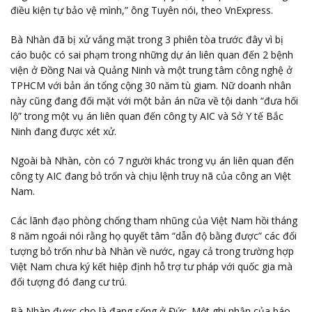
điều kiện tự bảo vệ mình,” ông Tuyên nói, theo VnExpress.
Bà Nhàn đã bị xử vắng mặt trong 3 phiên tòa trước đây vì bị
cáo buộc có sai phạm trong những dự án liên quan đến 2 bệnh
viện ở Đồng Nai và Quảng Ninh và một trung tâm công nghệ ở
TPHCM với bản án tổng cộng 30 năm tù giam. Nữ doanh nhân
này cũng đang đối mặt với
một bản án nữa
về tội danh “đưa hối
lộ” trong một vụ án liên quan đến công ty AIC và Sở Y tế Bắc
Ninh đang được xét xử.
Ngoài bà Nhàn, còn có 7 người khác trong vụ án liên quan đến
công ty AIC đang bỏ trốn và chịu lệnh truy nã của công an Việt
Nam.
Các lãnh đạo phòng chống tham nhũng của Việt Nam hồi tháng
8 năm ngoái nói rằng họ quyết tâm “
dẫn độ bằng được
” các đối
tượng bỏ trốn như bà Nhàn về nước, ngay cả trong trường hợp
Việt Nam chưa ký kết hiệp định hỗ trợ tư pháp với quốc gia mà
đối tượng đó đang cư trú.
Bà Nhàn được cho là đang sống ở Đức. Một ghi nhận của báo