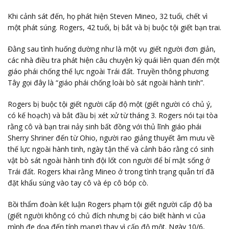
Khi cảnh sát đến, họ phát hiện Steven Mineo, 32 tuổi, chết vì
một phát súng. Rogers, 42 tuổi, bị bắt và bị buộc tội giết bạn trai.
Đằng sau tình huống dường như là một vụ giết người đơn giản,
các nhà điều tra phát hiện câu chuyện kỳ quái liên quan đến một
giáo phái chống thế lực ngoài Trái đất. Truyền thông phương
Tây gọi đây là “giáo phái chống loài bò sát ngoài hành tinh”.
Rogers bị buộc tội giết người cấp độ một (giết người có chủ ý,
có kế hoạch) và bắt đầu bị xét xử từ tháng 3. Rogers nói tại tòa
rằng cô và bạn trai nảy sinh bất đồng với thủ lĩnh giáo phái
Sherry Shriner đến từ Ohio, người rao giảng thuyết âm mưu về
thế lực ngoài hành tinh, ngày tận thế và cảnh báo rằng có sinh
vật bò sát ngoài hành tinh đội lốt con người để bí mật sống ở
Trái đất. Rogers khai rằng Mineo ở trong tình trạng quẫn trí đã
đặt khẩu súng vào tay cô và ép cô bóp cò.
Bồi thẩm đoàn kết luận Rogers phạm tội giết người cấp độ ba
(giết người không có chủ đích nhưng bị cáo biết hành vi của
mình đe dọa đến tính mạng) thay vì cấp độ một. Ngày 10/6,