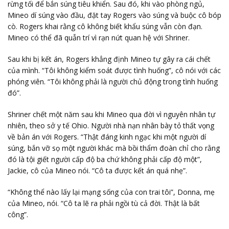
rừng tối để bắn súng tiêu khiển. Sau đó, khi vào phòng ngủ,
Mineo dí súng vào đầu, đặt tay Rogers vào súng và buộc cô bóp
cò. Rogers khai rằng cô không biết khẩu súng vẫn còn đạn.
Mineo có thể đã quẫn trí vì rạn nứt quan hệ với Shriner.
Sau khi bị kết án, Rogers khẳng định Mineo tự gây ra cái chết
của mình. “Tôi không kiểm soát được tình huống”, cô nói với các
phóng viên. “Tôi không phải là người chủ động trong tình huống
đó”.
Shriner chết một năm sau khi Mineo qua đời vì nguyên nhân tự
nhiên, theo sở y tế Ohio. Người nhà nạn nhân bày tỏ thất vọng
về bản án với Rogers. “Thật đáng kinh ngạc khi một người dí
súng, bắn vỡ sọ một người khác mà bồi thẩm đoàn chỉ cho rằng
đó là tội giết người cấp độ ba chứ không phải cấp độ một”,
Jackie, cô của Mineo nói. “Cô ta được kết án quá nhẹ”.
“Không thể nào lấy lại mạng sống của con trai tôi”, Donna, mẹ
của Mineo, nói. “Cô ta lẽ ra phải ngồi tù cả đời. Thật là bất
công”.