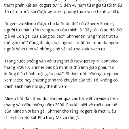
thẩm phán kết án Rogers từ 15 đến 40 năm tù (ngồi tù tối thiểu
15 năm trước khi được xem xét phóng thích vì có hành vi tốt).
Rogers và Mineo được cho là “môn đồ” của Sherry Shriner,
người tự nhận trên trang web của mình là “Bầy tôi, Giáo đồ, Sứ
giả và Con gái của Đấng tối cao”. Shriner tin rằng “một trật tự
thế giới mới” đang đe dọa loài người – một âm mưu do người
ngoài hành tinh và những sinh vật xấu xa khác vạch ra.
Trong cuộc phỏng vấn với trang tin ở New Jersey NJ.com vào
tháng 7/2017, Shriner bác bỏ mình là thủ lĩnh giáo phái. “Tôi
không điều hành một giáo phái”, Shriner nói. “Không ai ép bạn
xem video hay chương trình trò chuyện của tôi. Tôi không có
danh sách hay nội quy thành viên”.
Mineo bắt đầu theo dõi Shriner qua các bài viết và video trên
mạng vào đầu những năm 2000. Sau khi biết về mối quan hệ
của Mineo với bạn gái, Shriner cho rằng Rogers là một “Siêu
chiến binh Bò sát Phù thủy Ma cà rồng”.