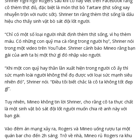
Shriner nghi ngờ Rogers sau khi cô này viết trên Facebook rằng
cô thèm thịt đỏ, đặc biệt là món thịt bò Tartare (thịt sống xay
nhuyễn trộn với nước sốt). Shriner tin rằng thèm thịt sống là dấu
hiệu cho thấy sinh vật bò sát đội lốt người.
“Chỉ có một số loại người nhất định thèm thịt sống, vì họ thèm
máu. Có những con quỷ ma cà rồng trong người họ”, Shriner nói
trong một video trên YouTube. Shriner cảnh báo Mineo rằng bạn
gái của anh ta bị một thứ gì đó nhập vào người.
“Khi một con quỷ hay thằn lằn xuất hiện trong người cô ấy thì
sức mạnh loài người không thể đọ được với loại sức mạnh siêu
nhiên đó”, Shriner nói. “Điều tôi biết chắc là cô ta không tốt đẹp
gì”.
Tuy nhiên, Mineo không tin lời Shriner, cho rằng cô ta thực chất
là một sinh vật bò sát đội lốt người muốn chia rẽ anh này với
bạn gái.
Vào đêm án mạng xảy ra, Rogers và Mineo uống rượu tại một
quán bar cho đến 2h sáng. Trở về nhà, Mineo rủ Rogers ra khu