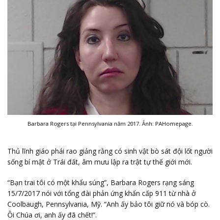
Barbara Rogers tại Pennsylvania năm 2017. Ảnh: PAHomepage.
Thủ lĩnh giáo phái rao giảng rằng có sinh vật bò sát đội lốt người
sống bí mật ở Trái đất, âm mưu lập ra trật tự thế giới mới.
“Bạn trai tôi có một khẩu súng”, Barbara Rogers rạng sáng
15/7/2017 nói với tổng đài phản ứng khẩn cấp 911 từ nhà ở
Coolbaugh, Pennsylvania, Mỹ. “Anh ấy bảo tôi giữ nó và bóp cò.
Ôi Chúa ơi, anh ấy đã chết!”.