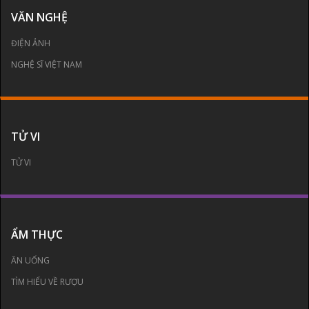
VĂN NGHỆ
ĐIỆN ẢNH
NGHỆ SĨ VIỆT NAM
TỬ VI
TỬ VI
ẨM THỰC
ĂN UỐNG
TÌM HIỂU VỀ RƯỢU