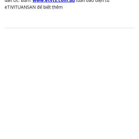
dân Úc. Bấm:
www.etvts.com.au
tuần báo điện tử
eTIVITUANSAN để biết thêm