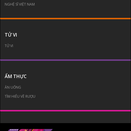
NGHỆ SĨ VIỆT NAM
TỬ VI
TỬ VI
ẨM THỰC
ĂN UỐNG
TÌM HIỂU VỀ RƯỢU