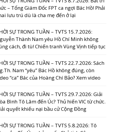
HỜI SỰ TRONG TUẦN – TVTS 8.7.2026: Bắt trí
hức – Tổng Giám Đốc FPT ca ngợi Bác Hồ! Phải
hai lưu trú dù là cha mẹ đến ở lại
HỜI SỰ TRONG TUẦN – TVTS 15.7.2026:
guyễn Thành Nam yêu Hồ Chí Minh không
úng cách, đi tù! Chiến tranh Vùng Vịnh tiếp tục
HỜI SỰ TRONG TUẦN – TVTS 22.7.2026: Sách
g.Th. Nam “yêu” Bác Hồ không đúng, còn
ideo “ca” Bác của Hoàng Chí Bảo? Xem video
HỜI SỰ TRONG TUẦN – TVTS 29.7.2026: Giải
òa Bình Tô Lâm đến Úc? Thủ hiến VIC từ chức.
iải quyết khiếu nại bầu cử Cộng Đồng
HỜI SỰ TRONG TUẦN – TVTS 5.8.2026: Tô