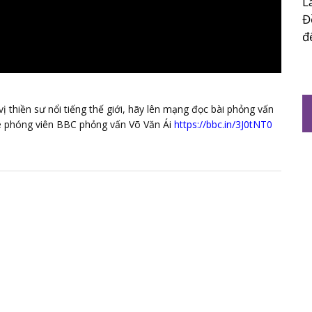
L
Đ
đ
thiền sư nổi tiếng thế giới, hãy lên mạng đọc bài phỏng vấn
 phóng viên BBC phỏng vấn Võ Văn Ái
https://bbc.in/3J0tNT0