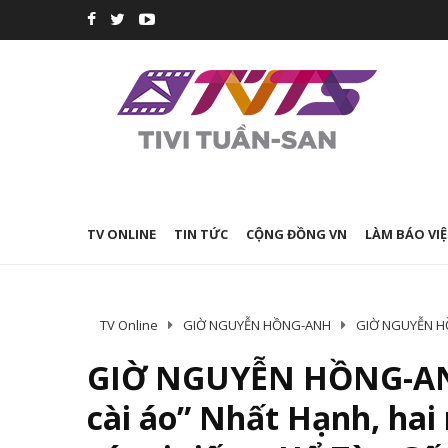
TV ONLINE
TIN TỨC
CỘNG ĐỒNG VN
LÀM BÁO VIỆ
TV Online
GIỜ NGUYỄN HỒNG-ANH
GIỜ NGUYỄN HỒN
GIỜ NGUYỄN HỒNG-ANH
cài áo” Nhất Hạnh, hai 