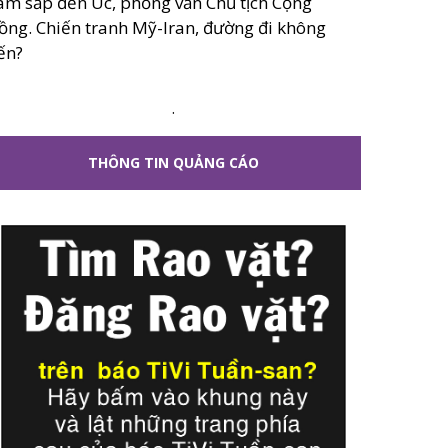
âm sắp đến Úc, phỏng vấn Chủ tịch Cộng
ồng. Chiến tranh Mỹ-Iran, đường đi không
ến?
.
THÔNG TIN QUẢNG CÁO