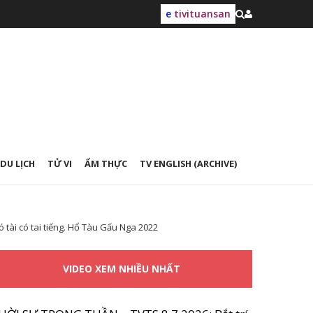
e
tivituansan
DU LỊCH
TỬ VI
ẨM THỰC
TV ENGLISH (ARCHIVE)
tài có tai tiếng. Hổ Tàu Gấu Nga 2022
VIDEO XEM NHIỀU NHẤT