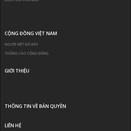
CỘNG ĐỒNG VIỆT NAM
NGƯỜI VIỆT ĐÓ ĐÂY
THÔNG CÁO CỘNG ĐỒNG
GIỚI THIỆU
THÔNG TIN VỀ BẢN QUYỀN
LIÊN HỆ