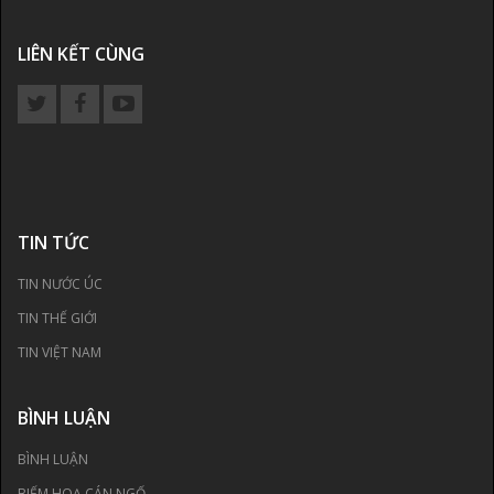
LIÊN KẾT CÙNG
TIN TỨC
TIN NƯỚC ÚC
TIN THẾ GIỚI
TIN VIỆT NAM
BÌNH LUẬN
BÌNH LUẬN
BIẾM HOẠ CÁN NGỐ