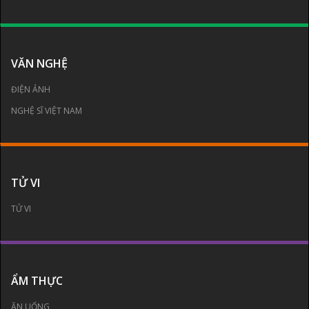
VĂN NGHỆ
ĐIỆN ẢNH
NGHỆ SĨ VIỆT NAM
TỬ VI
TỬ VI
ẨM THỰC
ĂN UỐNG