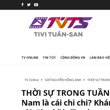
TV ONLINE
TIN TỨC
CỘNG ĐỒNG VN
LÀM BÁO VIỆ
TV Online
GIỜ NGUYỄN HỒNG-ANH
THỜI SỰ TRONG T
THỜI SỰ TRONG TUẦN –
Nam là cái chi chi? Kh