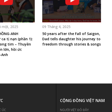
 một, 2025
09 Tháng 4, 2025
 HỒNG-ANH
50 years after the Fall of Saigon,
 ca tị nạn (phần 1):
Dad tells daughter his journey to
ong tim – Thuyền
freedom through stories & songs
n lớn, hồi ức
-Anh
ỨC
CỘNG ĐỒNG VIỆT NAM
C ÚC
NGƯỜI VIỆT ĐÓ ĐÂY