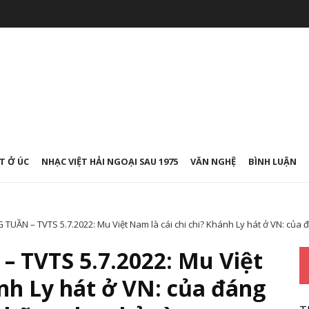
T Ở ÚC
NHẠC VIỆT HẢI NGOẠI SAU 1975
VĂN NGHỆ
BÌNH LUẬN
UẦN – TVTS 5.7.2022: Mu Việt Nam là cái chi chi? Khánh Ly hát ở VN: của đ
 TVTS 5.7.2022: Mu Việt
ánh Ly hát ở VN: của đáng