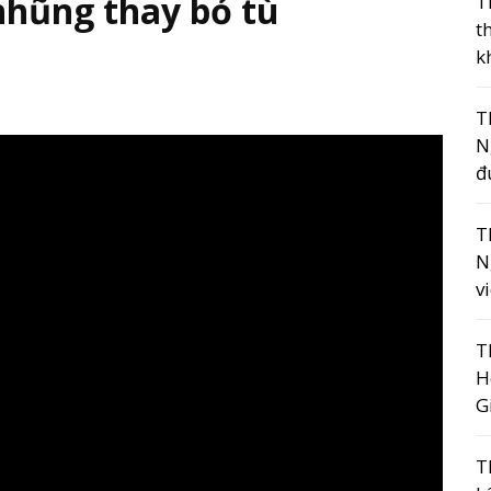
 nhũng thay bỏ tù
T
t
k
T
N
đ
T
N
v
T
H
G
T