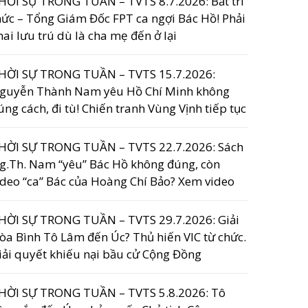
HỜI SỰ TRONG TUẦN – TVTS 8.7.2026: Bắt trí
hức – Tổng Giám Đốc FPT ca ngợi Bác Hồ! Phải
hai lưu trú dù là cha mẹ đến ở lại
HỜI SỰ TRONG TUẦN – TVTS 15.7.2026:
guyễn Thành Nam yêu Hồ Chí Minh không
úng cách, đi tù! Chiến tranh Vùng Vịnh tiếp tục
HỜI SỰ TRONG TUẦN – TVTS 22.7.2026: Sách
g.Th. Nam “yêu” Bác Hồ không đúng, còn
ideo “ca” Bác của Hoàng Chí Bảo? Xem video
HỜI SỰ TRONG TUẦN – TVTS 29.7.2026: Giải
òa Bình Tô Lâm đến Úc? Thủ hiến VIC từ chức.
iải quyết khiếu nại bầu cử Cộng Đồng
HỜI SỰ TRONG TUẦN – TVTS 5.8.2026: Tô