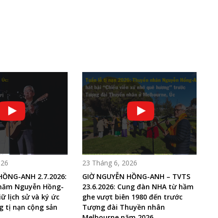
026
23 Tháng 6, 2026
HỒNG-ANH 2.7.2026:
GIỜ NGUYỄN HỒNG-ANH – TVTS
 năm Nguyễn Hồng-
23.6.2026: Cung đàn NHA từ hầm
ữ lịch sử và ký ức
ghe vượt biên 1980 đến trước
 tị nạn cộng sản
Tượng đài Thuyền nhân
Melbourne năm 2026