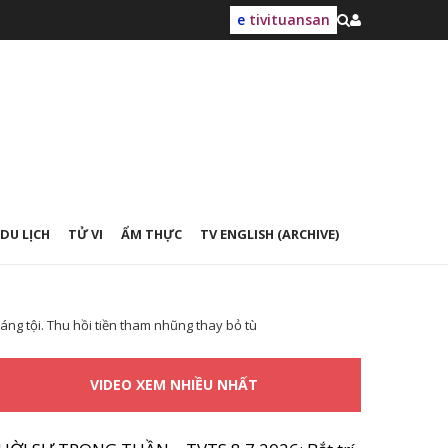
e
tivituansan
DU LỊCH
TỬ VI
ẨM THỰC
TV ENGLISH (ARCHIVE)
áng tội. Thu hồi tiền tham nhũng thay bỏ tù
VIDEO XEM NHIỀU NHẤT