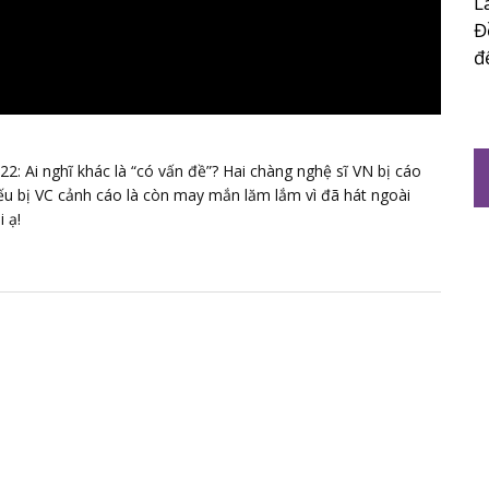
L
Đ
đ
: Ai nghĩ khác là “có vấn đề”? Hai chàng nghệ sĩ VN bị cáo
nếu bị VC cảnh cáo là còn may mắn lăm lắm vì đã hát ngoài
 ạ!