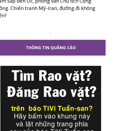
âm sắp đến Úc, phỏng vấn Chủ tịch Cộng
ồng. Chiến tranh Mỹ-Iran, đường đi không
ến?
.
THÔNG TIN QUẢNG CÁO