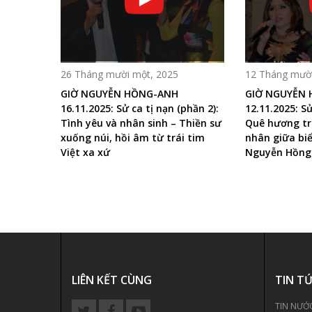
26 Tháng mười một, 2025
12 Tháng mười
GIỜ NGUYỄN HỒNG-ANH
GIỜ NGUYỄN
16.11.2025: Sử ca tị nạn (phần 2):
12.11.2025: Sử
Tình yêu và nhân sinh – Thiền sư
Quê hương tr
xuống núi, hồi âm từ trái tim
nhân giữa biể
Việt xa xứ
Nguyễn Hồng
LIÊN KẾT CÙNG
TIN T
TIN NƯỚ