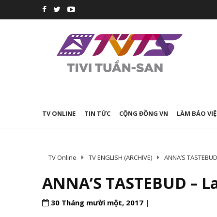
TV ONLINE
TIN TỨC
CỘNG ĐỒNG VN
LÀM BÁO VIỆ
TV Online
TV ENGLISH (ARCHIVE)
ANNA’S TASTEBU
ANNA’S TASTEBUD – Lar
30 Tháng mười một, 2017 |