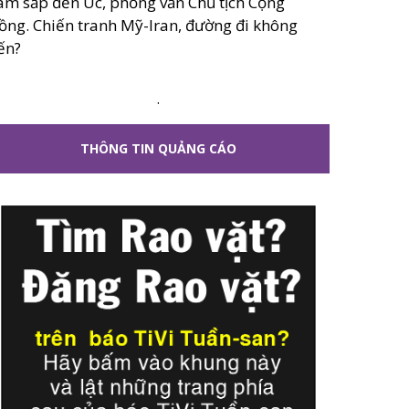
âm sắp đến Úc, phỏng vấn Chủ tịch Cộng
ồng. Chiến tranh Mỹ-Iran, đường đi không
ến?
.
THÔNG TIN QUẢNG CÁO