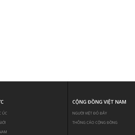
ỨC
CỘNG ĐỒNG VIỆT NAM
C ÚC
NGƯỜI VIỆT ĐÓ ĐÂY
GIỚI
THÔNG CÁO CỘNG ĐỒNG
 NAM