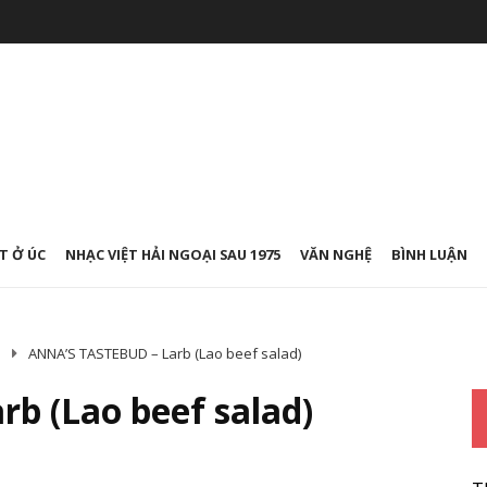
T Ở ÚC
NHẠC VIỆT HẢI NGOẠI SAU 1975
VĂN NGHỆ
BÌNH LUẬN
D
ANNA’S TASTEBUD – Larb (Lao beef salad)
b (Lao beef salad)