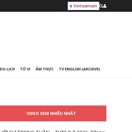
e
tivituansan
DU LỊCH
TỬ VI
ẨM THỰC
TV ENGLISH (ARCHIVE)
VIDEO XEM NHIỀU NHẤT