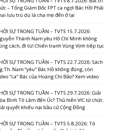
HỜI SỰ TRONG TUẦN – TVTS 8.7.2026: Bắt trí
hức – Tổng Giám Đốc FPT ca ngợi Bác Hồ! Phải
hai lưu trú dù là cha mẹ đến ở lại
HỜI SỰ TRONG TUẦN – TVTS 15.7.2026:
guyễn Thành Nam yêu Hồ Chí Minh không
úng cách, đi tù! Chiến tranh Vùng Vịnh tiếp tục
HỜI SỰ TRONG TUẦN – TVTS 22.7.2026: Sách
g.Th. Nam “yêu” Bác Hồ không đúng, còn
ideo “ca” Bác của Hoàng Chí Bảo? Xem video
HỜI SỰ TRONG TUẦN – TVTS 29.7.2026: Giải
òa Bình Tô Lâm đến Úc? Thủ hiến VIC từ chức.
iải quyết khiếu nại bầu cử Cộng Đồng
HỜI SỰ TRONG TUẦN – TVTS 5.8.2026: Tô