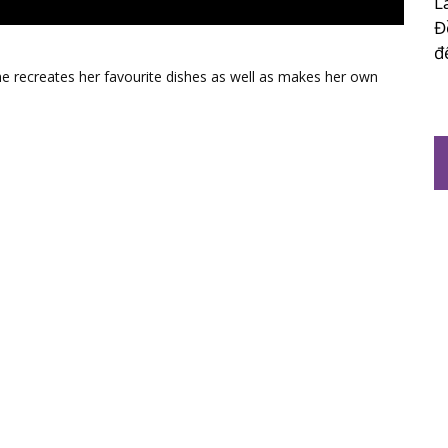
L
Đ
đ
he recreates her favourite dishes as well as makes her own