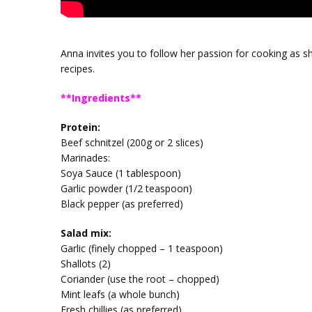
Anna invites you to follow her passion for cooking as s
recipes.
**Ingredients**
Protein:
Beef schnitzel (200g or 2 slices)
Marinades:
Soya Sauce (1 tablespoon)
Garlic powder (1/2 teaspoon)
Black pepper (as preferred)
Salad mix:
Garlic (finely chopped – 1 teaspoon)
Shallots (2)
Coriander (use the root – chopped)
Mint leafs (a whole bunch)
Fresh chillies (as preferred)