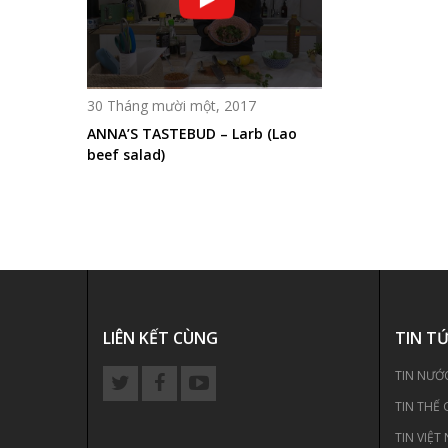
30 Tháng mười một, 2017
ANNA’S TASTEBUD – Larb (Lao
beef salad)
LIÊN KẾT CÙNG
TIN T
TIN NƯỚ
TIN THẾ 
TIN VIỆT