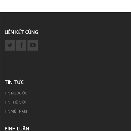
LIÊN KẾT CÙNG
TIN TỨC
TIN NƯỚC ÚC
TIN THẾ GIỚI
TIN VIỆT NAM
BÌNH LUẬN