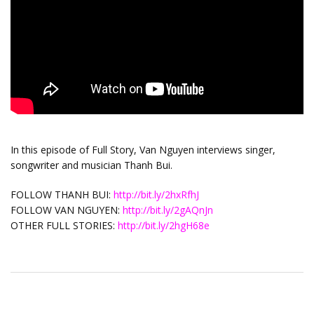
In this episode of Full Story, Van Nguyen interviews singer,
songwriter and musician Thanh Bui.
FOLLOW THANH BUI:
http://bit.ly/2hxRfhJ
FOLLOW VAN NGUYEN:
http://bit.ly/2gAQnJn
OTHER FULL STORIES:
http://bit.ly/2hgH68e