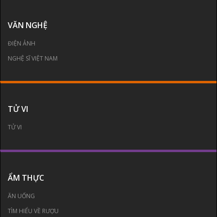
VĂN NGHỆ
ĐIỆN ẢNH
NGHỆ SĨ VIỆT NAM
TỬ VI
TỬ VI
ẨM THỰC
ĂN UỐNG
TÌM HIỂU VỀ RƯỢU