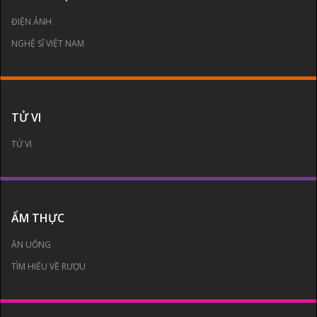
ĐIỆN ẢNH
NGHỆ SĨ VIỆT NAM
TỬ VI
TỬ VI
ẨM THỰC
ĂN UỐNG
TÌM HIỂU VỀ RƯỢU