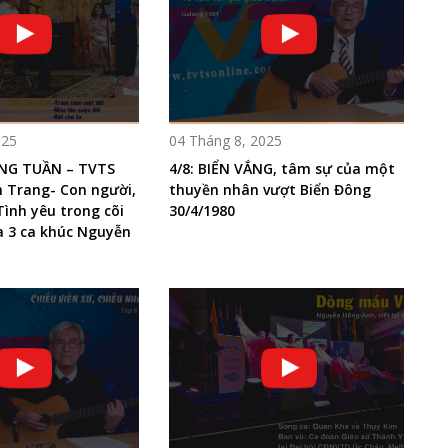
025
04 Tháng 8, 2025
NG TUẦN – TVTS
4/8: BIỂN VẮNG, tâm sự của một
m Trang- Con người,
thuyền nhân vượt Biển Đông
Tình yêu trong cõi
30/4/1980
a 3 ca khúc Nguyễn