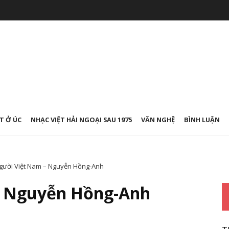
T Ở ÚC
NHẠC VIỆT HẢI NGOẠI SAU 1975
VĂN NGHỆ
BÌNH LUẬN
gười Việt Nam – Nguyễn Hồng-Anh
– Nguyễn Hồng-Anh