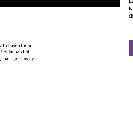
L
Đ
đ
c từ huyền thoại
tả phần nào bởi
g nàn rực cháy hy