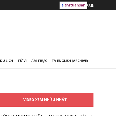
e
tivituansan
DU LỊCH
TỬ VI
ẨM THỰC
TV ENGLISH (ARCHIVE)
VIDEO XEM NHIỀU NHẤT