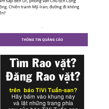
âm sắp đến Úc, phỏng vấn Chủ tịch Cộng
ồng. Chiến tranh Mỹ-Iran, đường đi không
ến?
.
THÔNG TIN QUẢNG CÁO