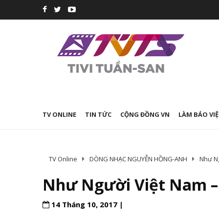
TV ONLINE
TIN TỨC
CỘNG ĐỒNG VN
LÀM BÁO VIỆ
TV Online
DÒNG NHẠC NGUYỄN HỒNG-ANH
Như N
Như Người Việt Nam 
14 Tháng 10, 2017 |