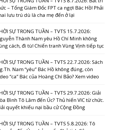
HỜI SỰ TRONG TUẦN – TVTS 8.7.2026: Bắt trí
hức – Tổng Giám Đốc FPT ca ngợi Bác Hồ! Phải
hai lưu trú dù là cha mẹ đến ở lại
HỜI SỰ TRONG TUẦN – TVTS 15.7.2026:
guyễn Thành Nam yêu Hồ Chí Minh không
úng cách, đi tù! Chiến tranh Vùng Vịnh tiếp tục
HỜI SỰ TRONG TUẦN – TVTS 22.7.2026: Sách
g.Th. Nam “yêu” Bác Hồ không đúng, còn
ideo “ca” Bác của Hoàng Chí Bảo? Xem video
HỜI SỰ TRONG TUẦN – TVTS 29.7.2026: Giải
òa Bình Tô Lâm đến Úc? Thủ hiến VIC từ chức.
iải quyết khiếu nại bầu cử Cộng Đồng
HỜI SỰ TRONG TUẦN – TVTS 5.8.2026: Tô