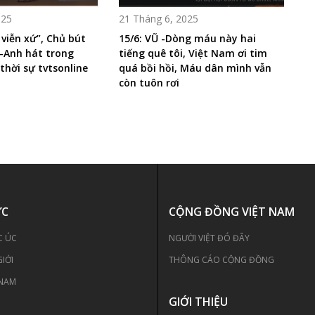
025
21 Tháng 6, 2025
 viễn xứ”, Chủ bút
15/6: VŨ -Dòng máu này hai
-Anh hát trong
tiếng quê tôi, Việt Nam ơi tim
thời sự tvtsonline
quá bồi hồi, Máu dân mình vẫn
còn tuôn rơi
ỨC
CỘNG ĐỒNG VIỆT NAM
C ÚC
NGƯỜI VIỆT ĐÓ ĐÂY
GIỚI
THÔNG CÁO CỘNG ĐỒNG
 NAM
GIỚI THIỆU