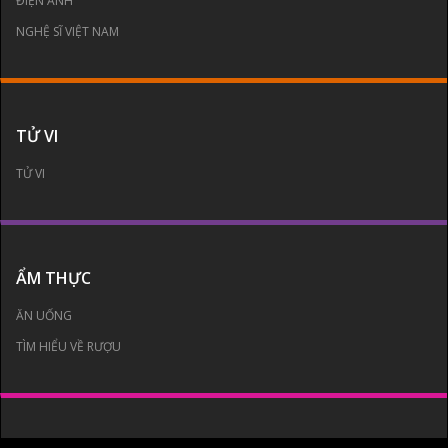
ĐIỆN ẢNH
NGHỆ SĨ VIỆT NAM
TỬ VI
TỬ VI
ẨM THỰC
ĂN UỐNG
TÌM HIỂU VỀ RƯỢU