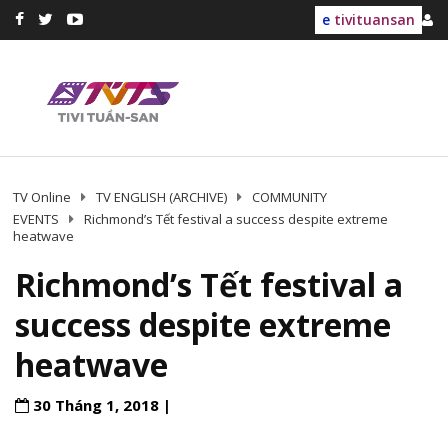
e
tivituansan
TV Online
TV ENGLISH (ARCHIVE)
COMMUNITY
EVENTS
Richmond’s Tết festival a success despite extreme
heatwave
Richmond’s Tết festival a
success despite extreme
heatwave
30 Tháng 1, 2018 |