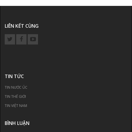
LIÊN KẾT CÙNG
TIN TỨC
TIN NƯỚC ÚC
TIN THẾ GIỚI
TIN VIỆT NAM
BÌNH LUẬN