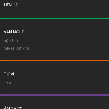
LIÊN HỆ
VĂN NGHỆ
ĐIỆN ẢNH
NGHỆ SĨ VIỆT NAM
TỬ VI
TỬ VI
ẨM THỰC