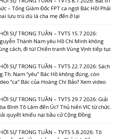
HỜI SỰ TRONG TUẦN – TVTS 8.7.2026: Bắt trí
hức – Tổng Giám Đốc FPT ca ngợi Bác Hồ! Phải
hai lưu trú dù là cha mẹ đến ở lại
HỜI SỰ TRONG TUẦN – TVTS 15.7.2026:
guyễn Thành Nam yêu Hồ Chí Minh không
úng cách, đi tù! Chiến tranh Vùng Vịnh tiếp tục
HỜI SỰ TRONG TUẦN – TVTS 22.7.2026: Sách
g.Th. Nam “yêu” Bác Hồ không đúng, còn
ideo “ca” Bác của Hoàng Chí Bảo? Xem video
HỜI SỰ TRONG TUẦN – TVTS 29.7.2026: Giải
òa Bình Tô Lâm đến Úc? Thủ hiến VIC từ chức.
iải quyết khiếu nại bầu cử Cộng Đồng
HỜI SỰ TRONG TUẦN – TVTS 5.8.2026: Tô