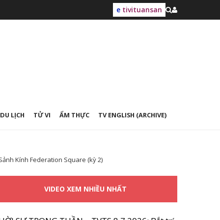
e
tivituansan
DU LỊCH
TỬ VI
ẨM THỰC
TV ENGLISH (ARCHIVE)
Sảnh Kính Federation Square (kỳ 2)
VIDEO XEM NHIỀU NHẤT