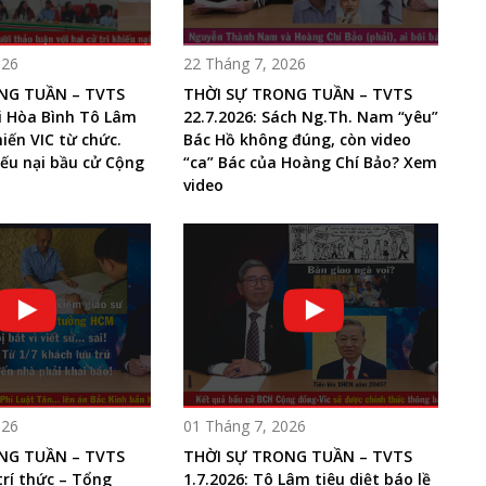
026
22 Tháng 7, 2026
NG TUẦN – TVTS
THỜI SỰ TRONG TUẦN – TVTS
ải Hòa Bình Tô Lâm
22.7.2026: Sách Ng.Th. Nam “yêu”
iến VIC từ chức.
Bác Hồ không đúng, còn video
iếu nại bầu cử Cộng
“ca” Bác của Hoàng Chí Bảo? Xem
video
026
01 Tháng 7, 2026
NG TUẦN – TVTS
THỜI SỰ TRONG TUẦN – TVTS
 trí thức – Tổng
1.7.2026: Tô Lâm tiêu diệt báo lề