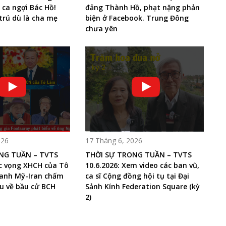
 ca ngợi Bác Hồ!
đảng Thành Hồ, phạt nặng phản
 trú dù là cha mẹ
biện ở Facebook. Trung Đông
chưa yên
026
17 Tháng 6, 2026
NG TUẦN – TVTS
THỜI SỰ TRONG TUẦN – TVTS
ớc vọng XHCH của Tô
10.6.2026: Xem video các ban vũ,
ranh Mỹ-Iran chấm
ca sĩ Cộng đồng hội tụ tại Đại
u về bầu cử BCH
Sảnh Kính Federation Square (kỳ
2)