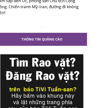
âm sắp đến Úc, phỏng vấn Chủ tịch Cộng
ồng. Chiến tranh Mỹ-Iran, đường đi không
ến?
.
THÔNG TIN QUẢNG CÁO