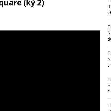
quare (kỳ 2)
T
t
k
T
N
đ
T
N
v
T
H
G
T