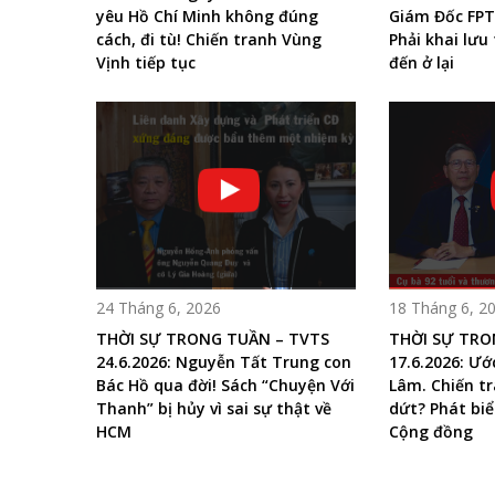
yêu Hồ Chí Minh không đúng
Giám Đốc FPT
cách, đi tù! Chiến tranh Vùng
Phải khai lưu
Vịnh tiếp tục
đến ở lại
24 Tháng 6, 2026
18 Tháng 6, 2
THỜI SỰ TRONG TUẦN – TVTS
THỜI SỰ TRO
24.6.2026: Nguyễn Tất Trung con
17.6.2026: Ư
Bác Hồ qua đời! Sách “Chuyện Với
Lâm. Chiến t
Thanh” bị hủy vì sai sự thật về
dứt? Phát biể
HCM
Cộng đồng