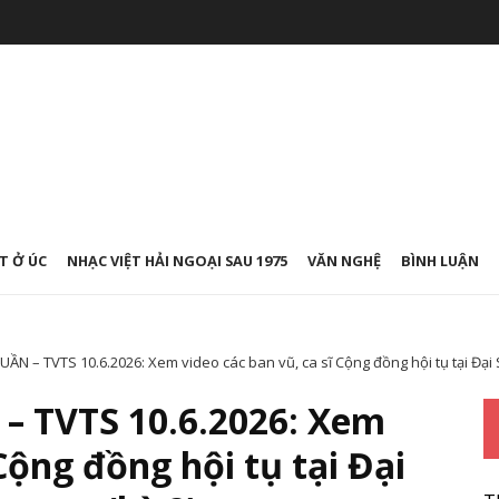
T Ở ÚC
NHẠC VIỆT HẢI NGOẠI SAU 1975
VĂN NGHỆ
BÌNH LUẬN
N – TVTS 10.6.2026: Xem video các ban vũ, ca sĩ Cộng đồng hội tụ tại Đại 
 TVTS 10.6.2026: Xem
 Cộng đồng hội tụ tại Đại