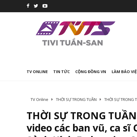
TV ONLINE
TIN TỨC
CỘNG ĐỒNG VN
LÀM BÁO VIỆ
TV Online
THỜI SỰ TRONG TUẦN
THỜI SỰ TRONG TUẦ
THỜI SỰ TRONG TUẦN –
video các ban vũ, ca sĩ