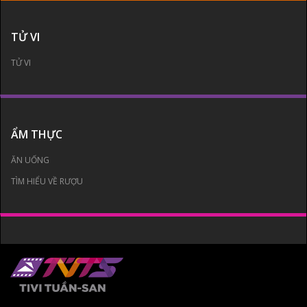
TỬ VI
TỬ VI
ẨM THỰC
ĂN UỐNG
TÌM HIỂU VỀ RƯỢU