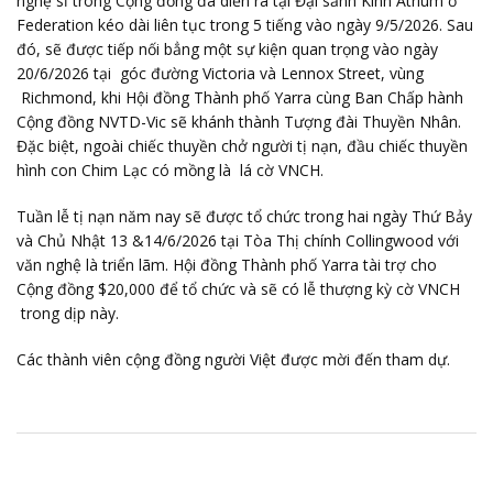
nghệ sĩ trong Cộng đồng đã diễn ra tại Đại sảnh Kính Atrium ở
Federation kéo dài liên tục trong 5 tiếng vào ngày 9/5/2026. Sau
đó, sẽ được tiếp nối bẳng một sự kiện quan trọng vào ngày
20/6/2026 tại góc đường Victoria và Lennox Street, vùng
Richmond, khi Hội đồng Thành phố Yarra cùng Ban Chấp hành
Cộng đồng NVTD-Vic sẽ khánh thành Tượng đài Thuyền Nhân.
Đặc biệt, ngoài chiếc thuyền chở người tị nạn, đầu chiếc thuyền
hình con Chim Lạc có mồng là lá cờ VNCH.
Tuần lễ tị nạn năm nay sẽ được tổ chức trong hai ngày Thứ Bảy
và Chủ Nhật 13 &14/6/2026 tại Tòa Thị chính Collingwood với
văn nghệ là triển lãm. Hội đồng Thành phố Yarra tài trợ cho
Cộng đồng $20,000 để tổ chức và sẽ có lễ thượng kỳ cờ VNCH
trong dịp này.
Các thành viên cộng đồng người Việt được mời đến tham dự.