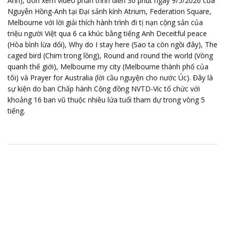
Anh), đón xem video phần trình diễn 30 phút ngày 9/5/2026 của
Nguyễn Hồng-Anh tại Đại sảnh kính Atrium, Federation Square,
Melbourne với lời giải thích hành trình đi tị nạn cộng sản của
triệu người Việt qua 6 ca khúc bằng tiếng Anh Deceitful peace
(Hòa bình lừa dối), Why do I stay here (Sao ta còn ngồi đây), The
caged bird (Chim trong lồng), Round and round the world (Vòng
quanh thế giới), Melbourne my city (Melbourne thành phố của
tôi) và Prayer for Australia (lời cầu nguyện cho nước Úc). Đây là
sự kiện do ban Chấp hành Cộng đồng NVTD-Vic tổ chức với
khoảng 16 ban vũ thuộc nhiều lứa tuổi tham dự trong vòng 5
tiếng.