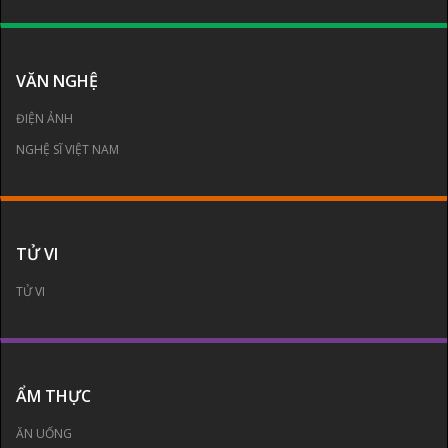
VĂN NGHỆ
ĐIỆN ẢNH
NGHỆ SĨ VIỆT NAM
TỬ VI
TỬ VI
ẨM THỰC
ĂN UỐNG