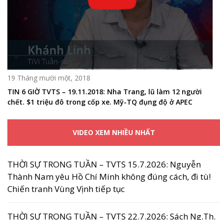
19 Tháng mười một, 2018
TIN 6 GIỜ TVTS – 19.11.2018: Nha Trang, lũ làm 12 người
chết. $1 triệu đô trong cốp xe. Mỹ-TQ đụng độ ở APEC
VIDEO XEM NHIỀU NHẤT
THỜI SỰ TRONG TUẦN – TVTS 15.7.2026: Nguyễn
Thành Nam yêu Hồ Chí Minh không đúng cách, đi tù!
Chiến tranh Vùng Vịnh tiếp tục
THỜI SỰ TRONG TUẦN – TVTS 22.7.2026: Sách Ng.Th.