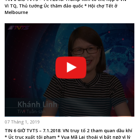
Vì TQ, Thủ tướng Úc thăm đảo quốc * Hội chợ Tết ở
Melbourne
07 Tháng 1, 2019
TIN 6 GIỜ TVTS – 7.1.2018: VN truy tố 2 tham quan dầu khí
* Úc trục xuất tội phạm * Vua Mã Lai thoái vị bất ngờ vì lý