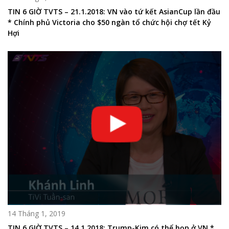
TIN 6 GIỜ TVTS – 21.1.2018: VN vào tứ kết AsianCup lần đầu
* Chính phủ Victoria cho $50 ngàn tổ chức hội chợ tết Kỷ
Hợi
14 Tháng 1, 2019
TIN 6 GIỜ TVTS – 14.1.2018: Trump-Kim có thể họp ở VN *