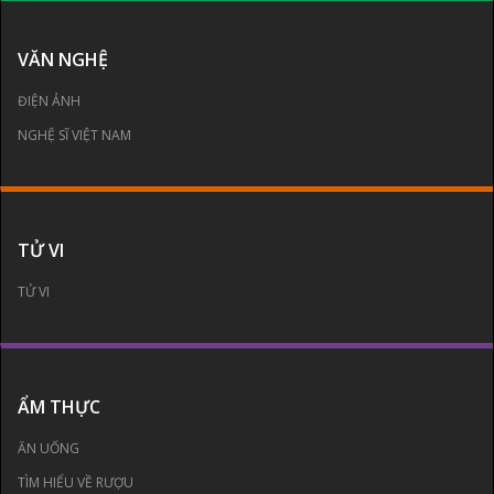
VĂN NGHỆ
ĐIỆN ẢNH
NGHỆ SĨ VIỆT NAM
TỬ VI
TỬ VI
ẨM THỰC
ĂN UỐNG
TÌM HIỂU VỀ RƯỢU