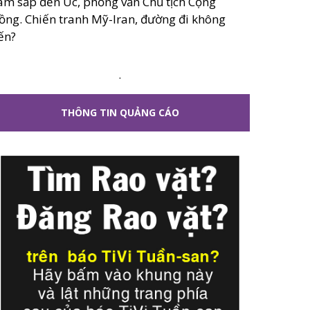
âm sắp đến Úc, phỏng vấn Chủ tịch Cộng
ồng. Chiến tranh Mỹ-Iran, đường đi không
ến?
.
THÔNG TIN QUẢNG CÁO