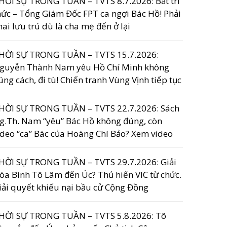
HỜI SỰ TRONG TUẦN – TVTS 8.7.2026: Bắt trí
hức – Tổng Giám Đốc FPT ca ngợi Bác Hồ! Phải
hai lưu trú dù là cha mẹ đến ở lại
HỜI SỰ TRONG TUẦN – TVTS 15.7.2026:
guyễn Thành Nam yêu Hồ Chí Minh không
úng cách, đi tù! Chiến tranh Vùng Vịnh tiếp tục
HỜI SỰ TRONG TUẦN – TVTS 22.7.2026: Sách
g.Th. Nam “yêu” Bác Hồ không đúng, còn
ideo “ca” Bác của Hoàng Chí Bảo? Xem video
HỜI SỰ TRONG TUẦN – TVTS 29.7.2026: Giải
òa Bình Tô Lâm đến Úc? Thủ hiến VIC từ chức.
iải quyết khiếu nại bầu cử Cộng Đồng
HỜI SỰ TRONG TUẦN – TVTS 5.8.2026: Tô