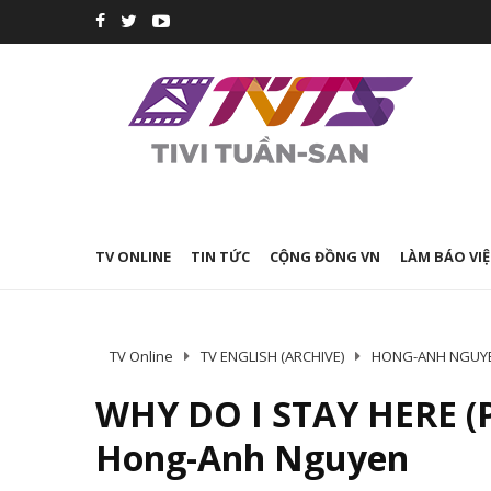
TV ONLINE
TIN TỨC
CỘNG ĐỒNG VN
LÀM BÁO VIỆ
TV Online
TV ENGLISH (ARCHIVE)
HONG-ANH NGUYE
WHY DO I STAY HERE (P
Hong-Anh Nguyen