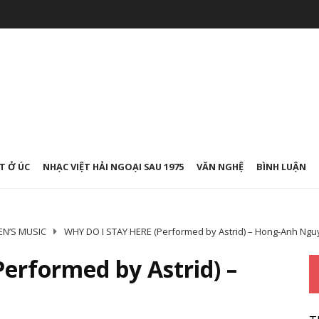
T Ở ÚC
NHẠC VIỆT HẢI NGOẠI SAU 1975
VĂN NGHỆ
BÌNH LUẬN
N’S MUSIC
WHY DO I STAY HERE (Performed by Astrid) – Hong-Anh Ng
erformed by Astrid) –