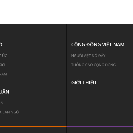
ỨC
CỘNG ĐỒNG VIỆT NAM
C ÚC
NGƯỜI VIỆT ĐÓ ĐÂY
GIỚI
THÔNG CÁO CỘNG ĐỒNG
 NAM
GIỚI THIỆU
LUẬN
ẬN
Ạ CÁN NGỐ