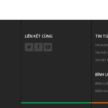
LIÊN KẾT CÙNG
TIN T
TIN NƯỚ
TIN THẾ 
TIN VIỆT
BÌNH 
BÌNH LU
BIẾM HO