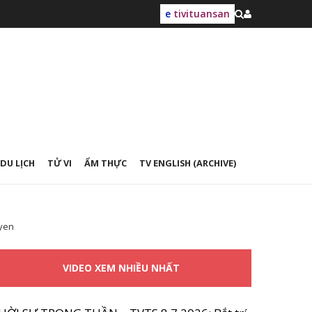
e
tivituansan
DU LỊCH
TỬ VI
ẨM THỰC
TV ENGLISH (ARCHIVE)
uyen
VIDEO XEM NHIỀU NHẤT