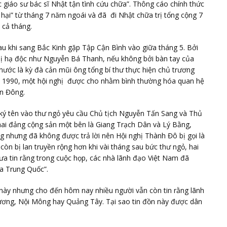
c giáo sư bác sĩ Nhật tận tình cứu chữa”. Thông cáo chính thức
 hại” từ tháng 7 năm ngoái và đã đi Nhật chữa trị tổng cộng 7
 cả tháng.
au khi sang Bắc Kinh gặp Tập Cận Bình vào giữa tháng 5. Bởi
 bị hạ độc như Nguyễn Bá Thanh, nếu không bởi bàn tay của
nước là kỳ đà cản mũi ông tổng bí thư thực hiện chủ trương
1990, một hội nghị được cho nhằm bình thường hóa quan hệ
ển Đông.
ý tên vào thư ngỏ yêu cầu Chủ tịch Nguyễn Tấn Sang và Thủ
hai đảng cộng sản một bên là Giang Trạch Dân và Lý Bằng,
 nhưng đã không được trả lời nên Hội nghị Thành Đô bị gọi là
òn bị lan truyền rộng hơn khi vài tháng sau bức thư ngỏ, hai
a tin rằng trong cuộc họp, các nhà lãnh đạo Việt Nam đã
a Trung Quốc”.
 này nhưng cho đến hôm nay nhiều người vẫn còn tin rằng lãnh
ương, Nội Mông hay Quảng Tây. Tại sao tin đồn này được dân