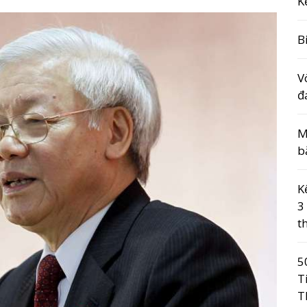
K
B
V
đ
M
b
K
3
t
5
T
T