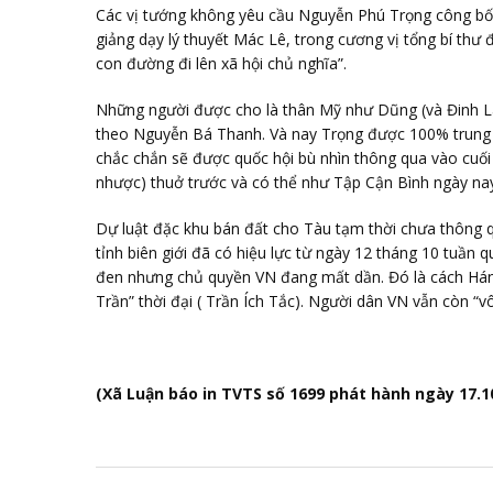
Các vị tướng không yêu cầu Nguyễn Phú Trọng công bố v
giảng dạy lý thuyết Mác Lê, trong cương vị tổng bí thư
con đường đi lên xã hội chủ nghĩa”.
Những người được cho là thân Mỹ như Dũng (và Đinh La
theo Nguyễn Bá Thanh. Và nay Trọng được 100% trung 
chắc chắn sẽ được quốc hội bù nhìn thông qua vào cuối 
nhược) thuở trước và có thể như Tập Cận Bình ngày na
Dự luật đặc khu bán đất cho Tàu tạm thời chưa thông 
tỉnh biên giới đã có hiệu lực từ ngày 12 tháng 10 tuần
đen nhưng chủ quyền VN đang mất dần. Đó là cách Hán 
Trần” thời đại ( Trần Ích Tắc). Người dân VN vẫn còn “v
(Xã Luận báo in TVTS số 1699 phát hành ngày 17.1