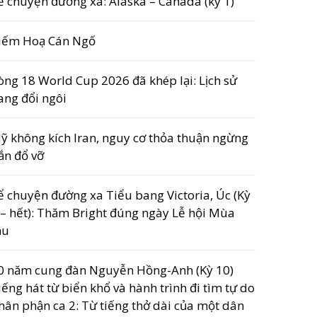
ể chuyện đường xa: Alaska – Canada (kỳ 1)
iếm Hoạ Cán Ngố
òng 18 World Cup 2026 đã khép lại: Lịch sử
ang đổi ngôi
ỹ không kích Iran, nguy cơ thỏa thuận ngừng
ắn đổ vỡ
ể chuyện đường xa Tiểu bang Victoria, Úc (Kỳ
 – hết): Thăm Bright đúng ngày Lễ hội Mùa
hu
0 năm cung đàn Nguyễn Hồng-Anh (Kỳ 10)
iếng hát từ biển khổ và hành trình đi tìm tự do
hân phận ca 2: Từ tiếng thở dài của một dân