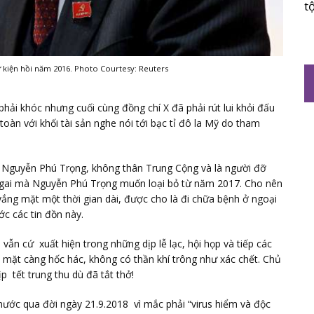
t
kiện hồi năm 2016. Photo Courtesy: Reuters
i khóc nhưng cuối cùng đồng chí X đã phải rút lui khỏi đấu
oàn với khối tài sản nghe nói tới bạc tỉ đô la Mỹ do tham
Nguyễn Phú Trọng, không thân Trung Cộng và là người đỡ
 gai mà Nguyễn Phú Trọng muốn loại bỏ từ năm 2017. Cho nên
vắng mặt một thời gian dài, được cho là đi chữa bệnh ở ngoại
c các tin đồn này.
vẫn cứ xuất hiện trong những dịp lễ lạc, hội họp và tiếp các
 mặt càng hốc hác, không có thần khí trông như xác chết. Chủ
p tết trung thu dù đã tắt thở!
nước qua đời ngày 21.9.2018 vì mắc phải “virus hiểm và độc