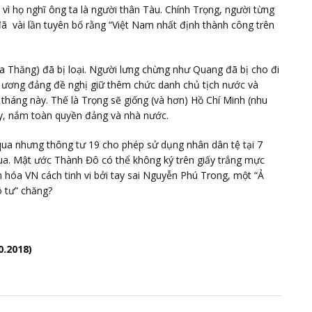
ì họ nghĩ ông ta là người thân Tàu. Chính Trọng, người từng
 đã vài lần tuyên bố rằng “Việt Nam nhất định thành công trên
 Thăng) đã bị loại. Người lưng chừng như Quang đã bị cho đi
ương đảng đề nghị giữ thêm chức danh chủ tịch nước và
tháng này. Thế là Trọng sẽ giống (và hơn) Hồ Chí Minh (nhu
y, nắm toàn quyền đảng và nhà nước.
qua nhưng thông tư 19 cho phép sử dụng nhân dân tệ tại 7
 qua. Mật ước Thành Đô có thể không ký trên giấy trắng mực
hóa VN cách tinh vi bởi tay sai Nguyễn Phú Trong, một “Ả
ô tư” chăng?
0.2018)