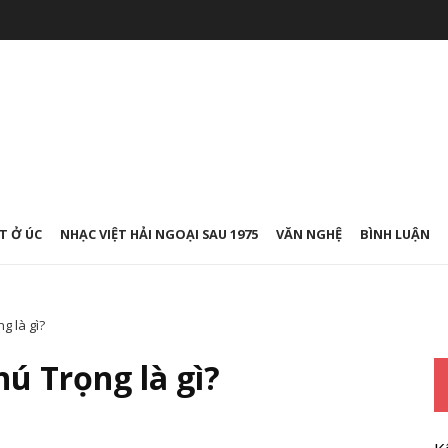
T Ở ÚC
NHẠC VIỆT HẢI NGOẠI SAU 1975
VĂN NGHỆ
BÌNH LUẬN
g là gì?
ú Trọng là gì?