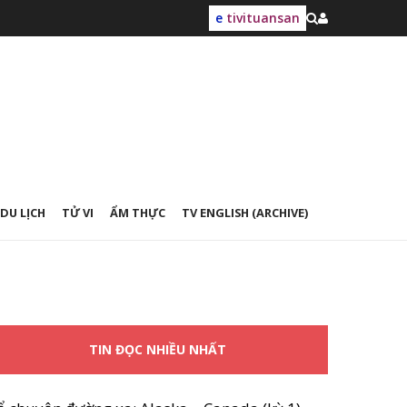
e
tivituansan
DU LỊCH
TỬ VI
ẨM THỰC
TV ENGLISH (ARCHIVE)
TIN ĐỌC NHIỀU NHẤT