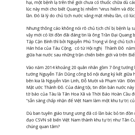
hại, một bệnh lạ trên thế giới chưa có thuốc chữa dù cá
lúc này mới cho biết Quang bị nhiễm “virus hiểm và độc
lần. Đó là lý do chủ tịch nước vắng mặt nhiều lần, có lúc
Nhưng thông cáo không nói rõ chủ tịch chỉ bị bệnh lạ s
vậy mới có lời đồn đãi đáng tin là ông Trần Đại Quang
Tập Cận Bình thì bởi Nguyễn Phú Trọng vì ông chủ tịch 
Hán hóa của Tàu Cộng, có từ Hội nghị Thành Đô năm 
giữa hai nước sau những trận chiến biên giới và trên Bi
Vào năm 2014 khoảng 20 quân nhân gồm 7 ông tướng k
tướng Nguyễn Tấn Dũng công bố nội dung ký kết giữa 
bên kia là Nguyễn Văn Linh, Đỗ Mười và Phạm Văn Đồng
Mật ước Thành Đô. Của đáng tội, tin đồn bán nước này c
tờ báo của Tàu là Tân Hoa Xã và Thời Báo Hoàn Cầu đư
“sẵn sàng chấp nhận để Việt Nam làm một khu tự trị củ
Dù ban tuyên giáo trung ương đã có lần bác bỏ tin đồn
đạo CSVN sẽ biến Việt Nam thành khu tự trị như Tân C
chúng quan tâm?