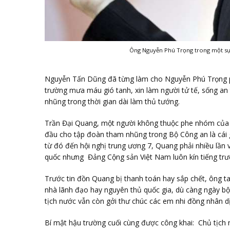
Ông Nguyễn Phú Trọng trong một sự 
Nguyễn Tấn Dũng đã từng làm cho Nguyễn Phú Trọng phả
trường mưa máu gió tanh, xin làm người tử tế, sống an t
nhũng trong thời gian dài làm thủ tướng.
Trần Đại Quang, một người không thuộc phe nhóm của 
đầu cho tập đoàn tham nhũng trong Bộ Công an là cái
từ đó đến hội nghị trung ương 7, Quang phải nhiều lần 
quốc nhưng Đảng Cộng sản Việt Nam luôn kín tiếng trướ
Trước tin đồn Quang bị thanh toán hay sắp chết, ông ta 
nhà lãnh đạo hay nguyên thủ quốc gia, dù càng ngày bộ
tịch nước vẫn còn gởi thư chúc các em nhi đồng nhân dị
Bí mật hậu trường cuối cùng được công khai: Chủ tịch 